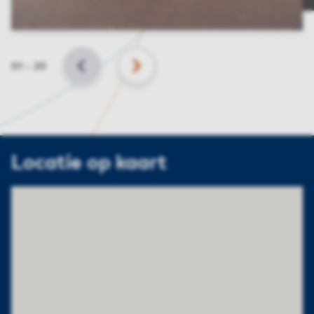
Slide
01
–
20
VORIGE
VOLGENDE
Locatie op kaart