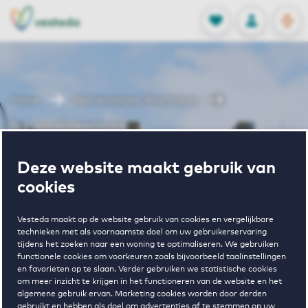
OPEN
0
Opgeslagen p
NL
EN
FAVORIETEN
INLOGGEN
Home
Huurwoningen Amstelveen
Bors van Waverenstraat
Wonen in Bors
Deze website maakt gebruik van
cookies
van
Vesteda maakt op de website gebruik van cookies en vergelijkbare
technieken met als voornaamste doel om uw gebruikerservaring
tijdens het zoeken naar een woning te optimaliseren. We gebruiken
Waverenstraat
functionele cookies om voorkeuren zoals bijvoorbeeld taalinstellingen
en favorieten op te slaan. Verder gebruiken we statistische cookies
om meer inzicht te krijgen in het functioneren van de website en het
algemene gebruik ervan. Marketing cookies worden door derden
gebruikt en hebben als doel om advertenties af te stemmen op uw