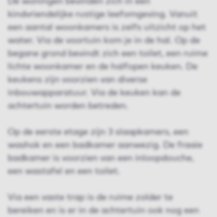
De woningen bevinden zich in een
kindvriendelijke rustige leefomgeving. Vanuit
een aantal woonkamers is zelfs uitzicht op het
water. Via de voortuin kom je in de hal. Op de
begane grond bevindt zich een toilet, een ruime
lichte woonkamer en de halfopen keuken. De
keukens zijn voorzien van diverse
inbouwapparatuur. Via de keuken kan de
achtertuin worden betreden.
Op de eerste etage zijn 3 slaapkamers, een
washok en een badkamer aanwezig. De fraaie
badkamer is voorzien van een inloopdouche,
een wastafel en een toilet.
Via een vaste trap is de ruime zolder te
bereiken en is er in de achtertuin ook nog een