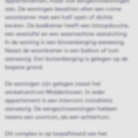
appartementen, maar ook eengezinswoningen
aan. De woningen bevatten allen een ruime
woonkamer met een half open of dichte
keuken. De badkamer heeft een inloopdouche,
een wastafel en een wasmachine-aansluiting.
In de woning is een binnenberging aanwezig.
Naast de woonkamer is een balkon of tuin
aanwezig. Een buitenberging is gelegen op de
begane grond.
De woningen zijn gelegen naast het
winkelcentrum Middenhoven. In ieder
appartement is een intercom-installatie
aanwezig. De eengezinswoningen hebben
tevens een voortuin, als een achtertuin.
Dit complex is op loopafstand van het