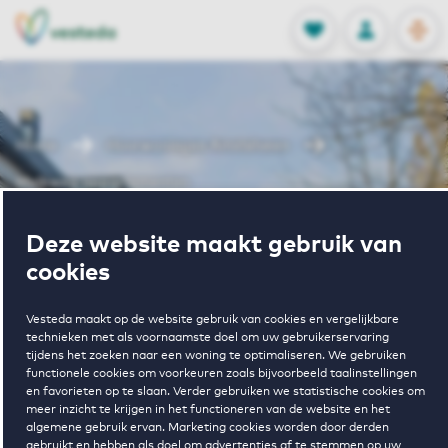
OPEN
0
Opgeslagen p
NL
EN
FAVORIETEN
INLOGGEN
Home
Huurwoningen Amstelveen
Melkweg appartementen
Wonen in
Deze website maakt gebruik van
cookies
Melkweg
Vesteda maakt op de website gebruik van cookies en vergelijkbare
technieken met als voornaamste doel om uw gebruikerservaring
tijdens het zoeken naar een woning te optimaliseren. We gebruiken
appartementen
functionele cookies om voorkeuren zoals bijvoorbeeld taalinstellingen
en favorieten op te slaan. Verder gebruiken we statistische cookies om
meer inzicht te krijgen in het functioneren van de website en het
algemene gebruik ervan. Marketing cookies worden door derden
gebruikt en hebben als doel om advertenties af te stemmen op uw