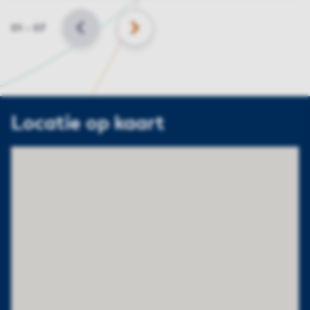
Slide
01
–
07
VORIGE
VOLGENDE
Locatie op kaart