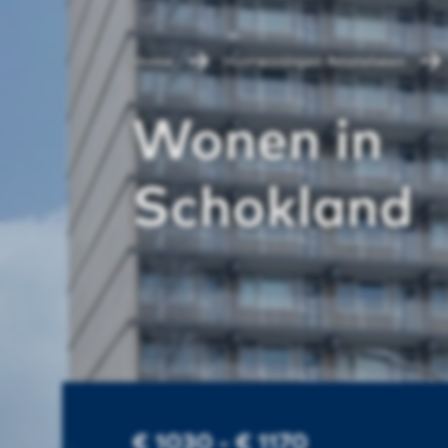
Home
Huurwoningen Amstelveen
Wonen in
Schokland
€ 1030 - € 1170