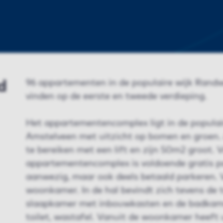
d
96 appartementen in de populaire wijk Randwi
vinden op de eerste en tweede verdieping.
Het appartementencomplex ligt in de populai
Amstelveen met uitzicht op bomen en groen. 
te bereiken met een lift en zijn 50m2 groot. 
appartementencomplex is voldoende gratis p
aanwezig, maar ook deels betaald parkeren. V
woonkamer. In de hal bevindt zich tevens de 
slaapkamer met inbouwkasten en de badkam
toilet, wastafel. Vanuit de woonkamer heeft