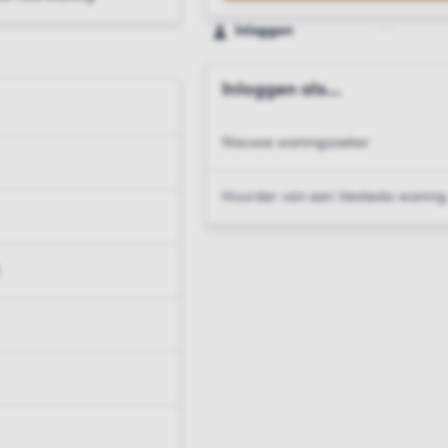
Inloggen
Inloggen als...
Nieuwe woningzoeker
Huurder van een Vesteda woning