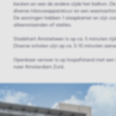
keuken en aan de andere zijde het balkon. De
diverse inbouwapparatuur en een wasmachine
De woningen hebben 1 slaapkamer en zijn zo
alleenstaanden of stellen.
Stadshart Amstelveen is op ca. 5 minuten rij
Diverse scholen zijn op ca. 5-15 minuten aanw
Openbaar vervoer is op loopafstand met een 
naar Amsterdam Zuid.