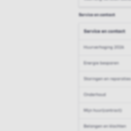
Service en contact
Service en contact
Huurverhoging 2026
Energie besparen
Storingen en reparaties
Onderhoud
Mijn huur(contract)
Belangen en klachten