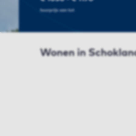
huurprijs van tot
Wonen in Schoklan