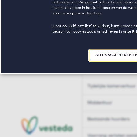
optimaliseren. We gebruiken functionele cookies 
Huren op maat
inzicht te krijgen in het functioneren van de we
stemmen op uw surfgedrag.
Huren op maat
Door op ‘Zelf instellen’ te klikken, kunt u meer
gebruik van cookies zoals omschreven in onze
Pr
Woningdelen
50+
ALLES ACCEPTEREN E
Sleutelberoepen
Tijdelijke kamerverhuur
Middenhuur
Bestaande huurders
Voorrang verlaten soci