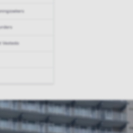
ningzoekers
urders
t Vesteda