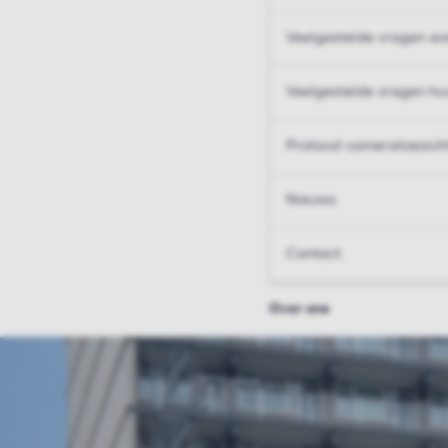
Veelgestelde vragen wo
Veelgestelde vragen hu
Protocol cameratoezich
Nieuws
Contact
Over ons