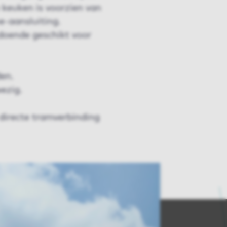
 keuken is voorzien van
-aansluiting.
doende geschikt voor
den.
ezig.
directe tramverbinding