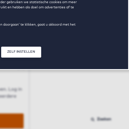
erder gebruiken we statistische cookies om meer
uikt en hebben als doel om advertenties af te
en doorgaan’ te klikken, gaat u akkoord met het
ZELF INSTELLEN
Sluit modal
n
en. Log in
 eerdere
Zoeken