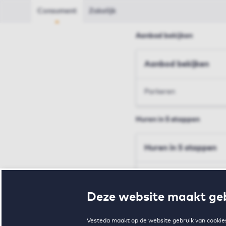
Consument
Zakelijk
Aanbod bekijken
Aanbod bekijken
Parkeren
Huren in 5 stappen
Huren in 5 stappen
Inschrijven en bezichtig
Deze website maakt geb
Voorwaarden en toewij
Vesteda maakt op de website gebruik van cookies