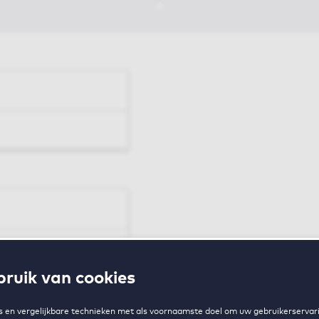
en
ruik van cookies
zing
 en vergelijkbare technieken met als voornaamste doel om uw gebruikerservari