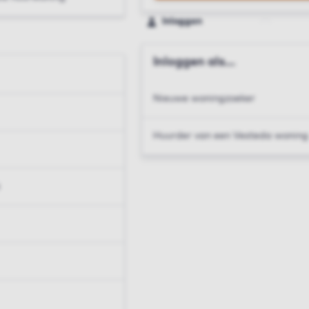
Inloggen
Inloggen als...
Nieuwe woningzoeker
Huurder van een Vesteda woning