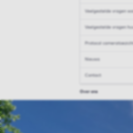
Veelgestelde vragen wo
Veelgestelde vragen hu
Protocol cameratoezich
Nieuws
Contact
Over ons