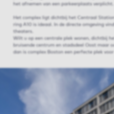
het afnemen van een parkeerplaats verplicht.
Het complex ligt dichtbij het Centraal Statio
ring A10 is ideaal. In de directe omgeving vin
theaters.
Wilt u op een centrale plek wonen, dichtbij h
bruisende centrum en stadsdeel Oost maar oo
dan is complex Boston een perfecte plek voor