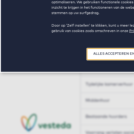
optimaliseren. We gebruiken functionele cookies 
Huren op maat
inzicht te krijgen in het functioneren van de we
stemmen op uw surfgedrag.
Huren op maat
Door op ‘Zelf instellen’ te klikken, kunt u meer
gebruik van cookies zoals omschreven in onze
Pr
Woningdelen
50+
ALLES ACCEPTEREN E
Sleutelberoepen
Tijdelijke kamerverhuur
Middenhuur
Bestaande huurders
Voorrang verlaten soci