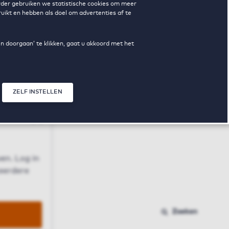
erder gebruiken we statistische cookies om meer
uikt en hebben als doel om advertenties af te
en doorgaan’ te klikken, gaat u akkoord met het
ZELF INSTELLEN
Sluit modal
n
en. Log in
 eerdere
Zoeken