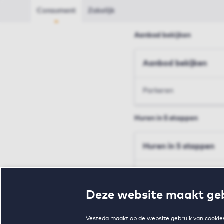
Consument
Zakelijk
Aanbod bekijken
Aanbod bekijken
Parkeren
Huren in 5 stappen
Huren in 5 stappen
Inschrijven en bezichtig
Deze website maakt geb
Voorwaarden en toewij
Vesteda maakt op de website gebruik van cookies