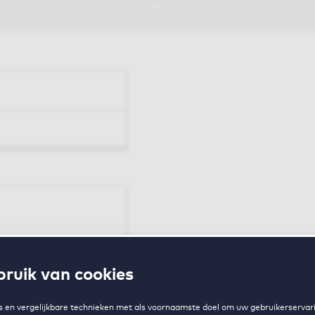
en
ruik van cookies
zing
 en vergelijkbare technieken met als voornaamste doel om uw gebruikerservari