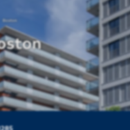
Boston
oston
3285