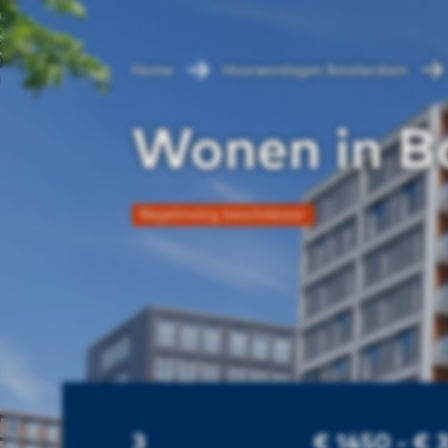
Home
Huurwoningen Amsterdam
Wonen in B
Regelmatig beschikbaar
3
€ 1450 - € 