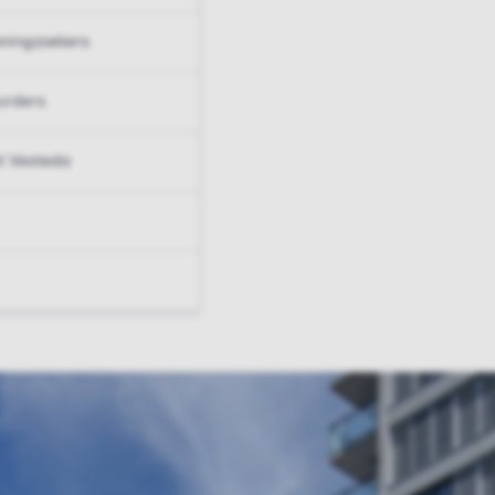
ningzoekers
urders
t Vesteda