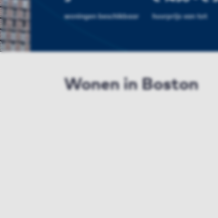
woningen beschikbaar
huurprijs van tot
Wonen in Boston