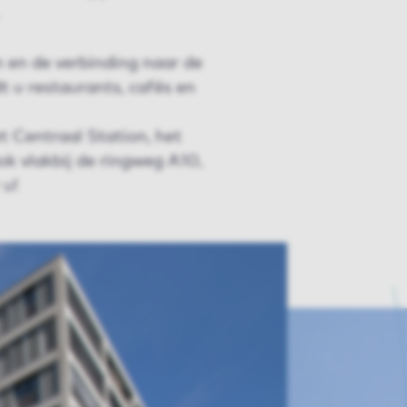
n en de verbinding naar de
dt u restaurants, cafés en
et Centraal Station, het
k vlakbij de ringweg A10,
 u!