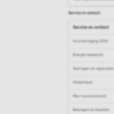
Service en contact
Service en contact
Huurverhoging 2026
Energie besparen
Storingen en reparaties
Onderhoud
Mijn huur(contract)
Belangen en klachten