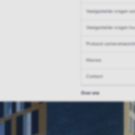
Veelgestelde vragen wo
Veelgestelde vragen hu
Protocol cameratoezich
Nieuws
Contact
Over ons