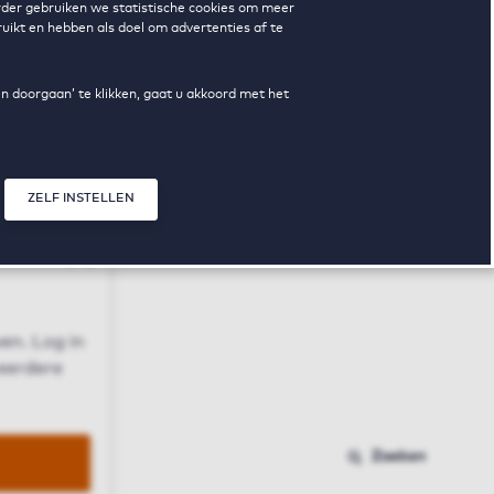
erder gebruiken we statistische cookies om meer
uikt en hebben als doel om advertenties af te
en doorgaan’ te klikken, gaat u akkoord met het
ZELF INSTELLEN
Sluit modal
n
en. Log in
 eerdere
Zoeken