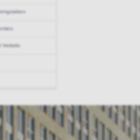
ningzoekers
urders
t Vesteda