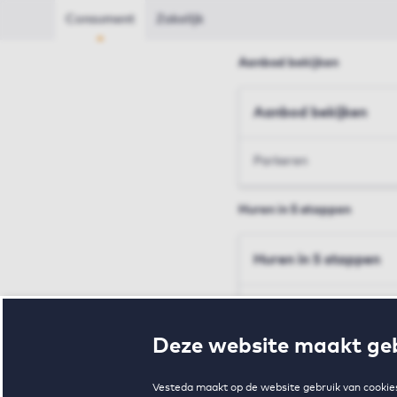
Consument
Zakelijk
Aanbod bekijken
Aanbod bekijken
Parkeren
Huren in 5 stappen
Huren in 5 stappen
Inschrijven en bezichtig
Deze website maakt geb
Voorwaarden en toewij
Vesteda maakt op de website gebruik van cookies