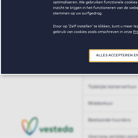
optimaliseren. We gebruiken functionele cookies 
Huren op maat
inzicht te krijgen in het functioneren van de we
stemmen op uw surfgedrag.
Huren op maat
Door op ‘Zelf instellen’ te klikken, kunt u meer
gebruik van cookies zoals omschreven in onze
Pr
Woningdelen
50+
ALLES ACCEPTEREN E
Sleutelberoepen
Tijdelijke kamerverhuur
Middenhuur
Bestaande huurders
Voorrang verlaten soci