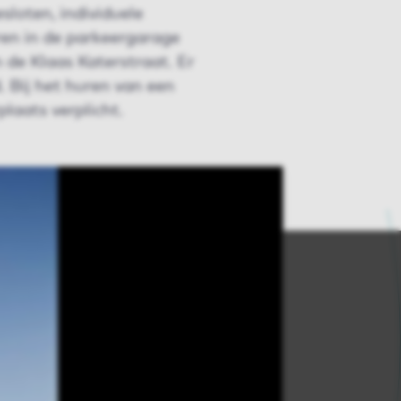
sloten, individuele
en in de parkeergarage
 de Klaas Katerstraat. Er
. Bij het huren van een
laats verplicht.