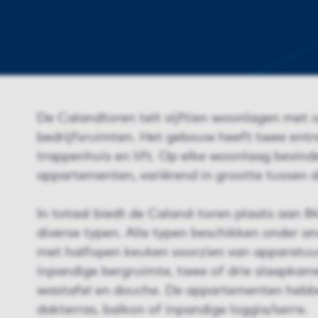
De Calandtoren telt vijftien woonlagen met 
bedrijfsruimten. Het gebouw heeft twee entr
trappenhuis en lift. Op elke woonlaag bevinde
appartementen, variërend in grootte tussen 
In totaal biedt de Caland-toren plaats aan 8
diverse typen. Alle typen beschikken onder 
met halfopen keuken voorzien van apparatuur
inpandige bergruimte, twee of drie slaapka
wastafel en douche. De appartementen hebbe
dakterras, balkon of inpandige loggia/serre.