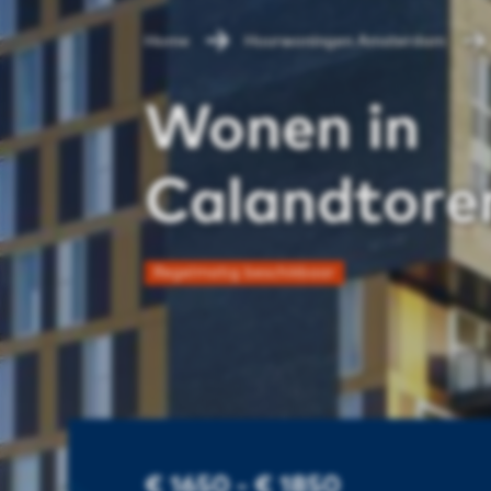
Home
Huurwoningen Amsterdam
Wonen in
Calandtore
Regelmatig beschikbaar
€ 1650 - € 1850