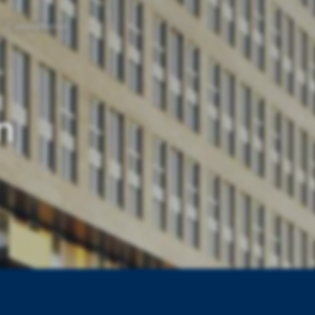
Calandtoren
n