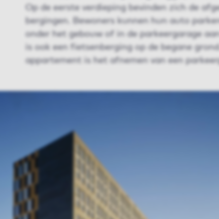
Op de eerste verdieping bevinden zich de afge
bergingen. Bewoners kunnen hun auto parker
onder het gebouw of in de parkeergarage aan
is ook een fietsenberging op de begane grond
appartement is het afnemen van een parkeerp