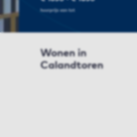
huurprijs van tot
Wonen in
Calandtoren