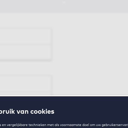
en
ruik van cookies
zing
 en vergelijkbare technieken met als voornaamste doel om uw gebruikerservari