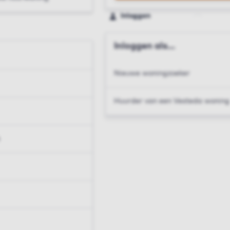
Inloggen
Inloggen als...
Nieuwe woningzoeker
Huurder van een Vesteda woning