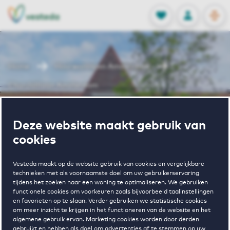
OPEN
0
Opgeslagen p
NL
EN
FAVORIETEN
INLOGGEN
Home
Huurwoningen Amsterdam
Churchilllaan Amsterdam
Wonen in
Deze website maakt gebruik van
cookies
Churchilllaan
Vesteda maakt op de website gebruik van cookies en vergelijkbare
technieken met als voornaamste doel om uw gebruikerservaring
Amsterdam
tijdens het zoeken naar een woning te optimaliseren. We gebruiken
functionele cookies om voorkeuren zoals bijvoorbeeld taalinstellingen
en favorieten op te slaan. Verder gebruiken we statistische cookies
om meer inzicht te krijgen in het functioneren van de website en het
algemene gebruik ervan. Marketing cookies worden door derden
Regelmatig beschikbaar
gebruikt en hebben als doel om advertenties af te stemmen op uw