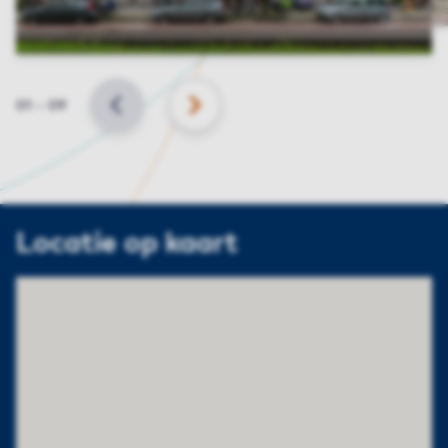
Slide
01
–
09
VORIGE
VOLGENDE
Locatie op kaart