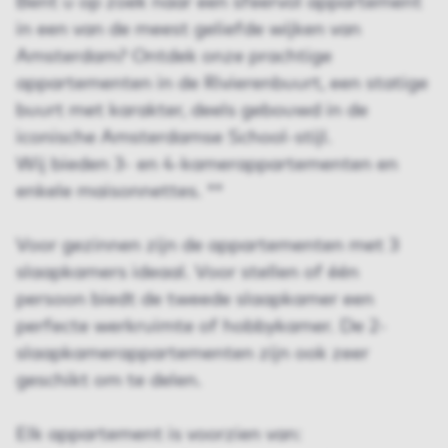
Bent u op zoek naar een sfeervol appartement
in een van de meest geliefde wijken van
Amsterdam? Ontdek onze prachtige
appartementen in de Rivierenbuurt, een statige
buurt met karakter, deels gebouwd in de
iconische Amsterdamse School-stijl.
Wij bieden 3- en 4-kamerappartementen en
enkele maisonnettes. **
Voor gezinnen zijn de appartementen met 3
slaapkamers ideaal. Voor stellen of één
persoon biedt de tweede slaapkamer een
perfecte werkruimte of hobbykamer. De 2-
slaapkamerappartementen zijn ook zeer
geschikt om te delen.
Elk appartement is voorzien van: