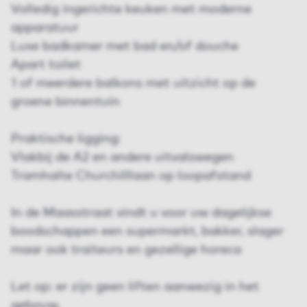
Volledig ingerichte keuken met moderne
apparatuur
Luxe badkamer met bad en/of douche
Apart toilet
1 of meerdere balkons met uitzicht op de
groene binnentuin
Praktische ligging:
Vlakbij de A2 en andere uitvalswegen
Tramhalte Churchilllaan op loopafstand
In de Maasstraat vindt u voor uw dagelijkse
boodschappen een supermarkt, bakker, slager
maar ook traiteurs en gezellige horeca
Let op: er zijn geen liften aanwezig in het
gebouw.