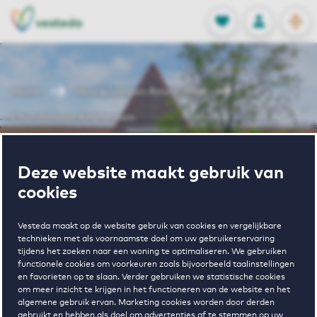
OPEN
0
Opgeslagen p
NL
EN
FAVORIETEN
INLOGGEN
Home
Huurwoningen Amsterdam
Churchilllaan Amsterdam
Wonen in
Deze website maakt gebruik van
cookies
Churchilllaan
Vesteda maakt op de website gebruik van cookies en vergelijkbare
technieken met als voornaamste doel om uw gebruikerservaring
Amsterdam
tijdens het zoeken naar een woning te optimaliseren. We gebruiken
functionele cookies om voorkeuren zoals bijvoorbeeld taalinstellingen
en favorieten op te slaan. Verder gebruiken we statistische cookies
om meer inzicht te krijgen in het functioneren van de website en het
algemene gebruik ervan. Marketing cookies worden door derden
Regelmatig beschikbaar
gebruikt en hebben als doel om advertenties af te stemmen op uw