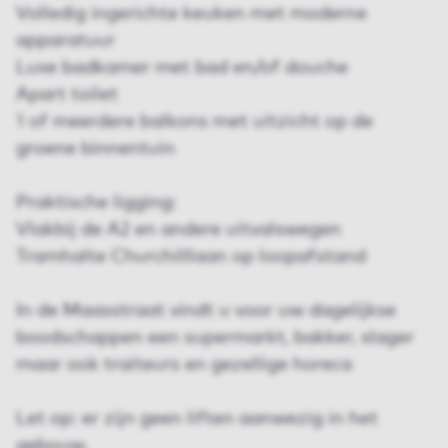
Volledig ingerichte keuken met moderne
apparatuur
Luxe badkamer met bad en/of douche
Apart toilet
1 of meerdere balkons met uitzicht op de
groene binnentuin
Praktische ligging:
Vlakbij de A2 en andere uitvalswegen
Tramhalte Churchilllaan op loopafstand
In de Maasstraat vindt u voor uw dagelijkse
boodschappen een supermarkt, bakker, slager
maar ook traiteurs en gezellige horeca
Let op: er zijn geen liften aanwezig in het
gebouw.