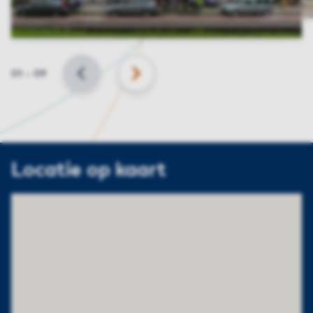
Slide
01
–
09
VORIGE
VOLGENDE
Locatie op kaart