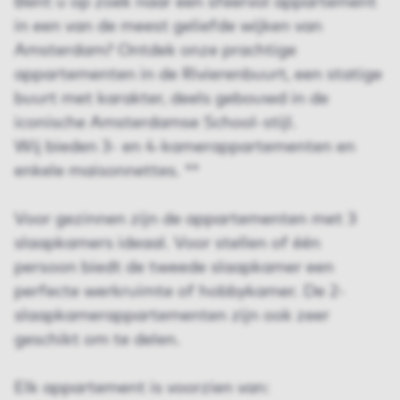
Bent u op zoek naar een sfeervol appartement
in een van de meest geliefde wijken van
Amsterdam? Ontdek onze prachtige
appartementen in de Rivierenbuurt, een statige
buurt met karakter, deels gebouwd in de
iconische Amsterdamse School-stijl.
Wij bieden 3- en 4-kamerappartementen en
enkele maisonnettes. **
Voor gezinnen zijn de appartementen met 3
slaapkamers ideaal. Voor stellen of één
persoon biedt de tweede slaapkamer een
perfecte werkruimte of hobbykamer. De 2-
slaapkamerappartementen zijn ook zeer
geschikt om te delen.
Elk appartement is voorzien van: