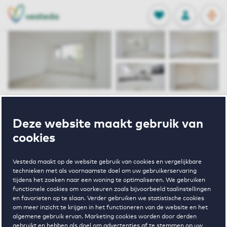
OPEN
0
Opgeslagen p
NL
EN
FAVORIETEN
INLOGGEN
Home
Huurwoningen Amsterdam
Deze website maakt gebruik van
De Boel
De Boelelaan 731 Amsterdam
cookies
Verhuurd
Vesteda maakt op de website gebruik van cookies en vergelijkbare
technieken met als voornaamste doel om uw gebruikerservaring
De Boelelaan
tijdens het zoeken naar een woning te optimaliseren. We gebruiken
functionele cookies om voorkeuren zoals bijvoorbeeld taalinstellingen
en favorieten op te slaan. Verder gebruiken we statistische cookies
731
om meer inzicht te krijgen in het functioneren van de website en het
algemene gebruik ervan. Marketing cookies worden door derden
gebruikt en hebben als doel om advertenties af te stemmen op uw