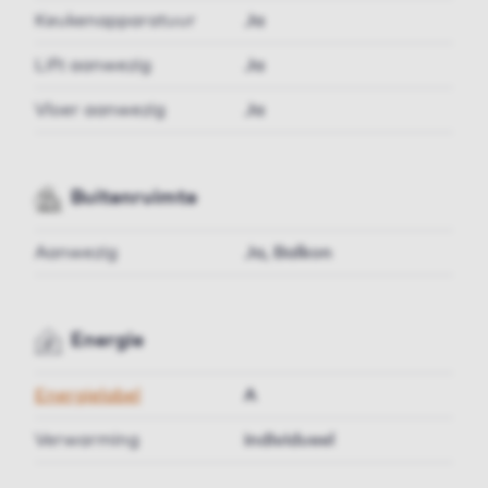
Keukenapparatuur
Ja
Lift aanwezig
Ja
Vloer aanwezig
Ja
Buitenruimte
Aanwezig
Ja, Balkon
Energie
Energielabel
A
Verwarming
individueel