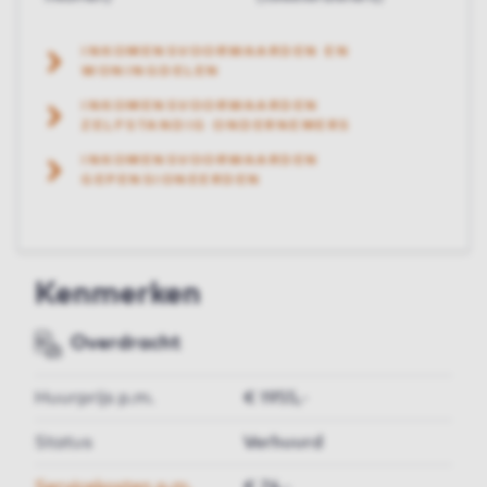
INKOMENSVOORWAARDEN EN
WONINGDELEN
INKOMENSVOORWAARDEN
ZELFSTANDIG ONDERNEMERS
INKOMENSVOORWAARDEN
GEPENSIONEERDEN
Kenmerken
Overdracht
Huurprijs p.m.
€ 1955,-
Status
Verhuurd