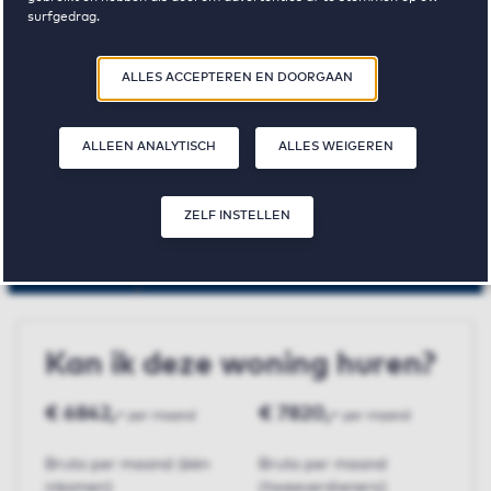
surfgedrag.
Amsterdam
Door op ‘Zelf instellen’ te klikken, kunt u meer lezen over onze cookies
ALLES ACCEPTEREN EN DOORGAAN
en uw voorkeuren aanpassen. Door op ‘Alles accepteren en doorgaan’
te klikken, gaat u akkoord met het gebruik van cookies zoals
De Boel
omschreven in onze
Privacy- en Cookieverklaring
.
ALLEEN ANALYTISCH
ALLES WEIGEREN
€ 1955,-
2
63 m²
ZELF INSTELLEN
huurprijs p.m.
slaapkamer(s)
oppervlakte
Kan ik deze woning huren?
€ 6842,-
€ 7820,-
per maand
per maand
Bruto per maand (één
Bruto per maand
inkomen)
(tweeverdieners)