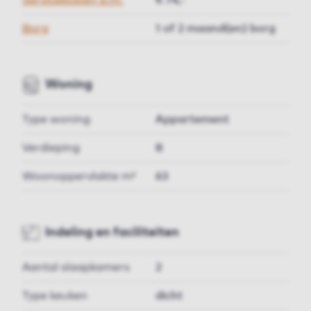
Servicekosten p.m.
€ 74,-
Borg
1 of 2 maand(en) borg
Woning
Type woning
Appartement
Verdieping
8
Woonoppervlakte m²
63
Indeling en faciliteiten
Aantal slaapkamers
2
Type keuken
dicht