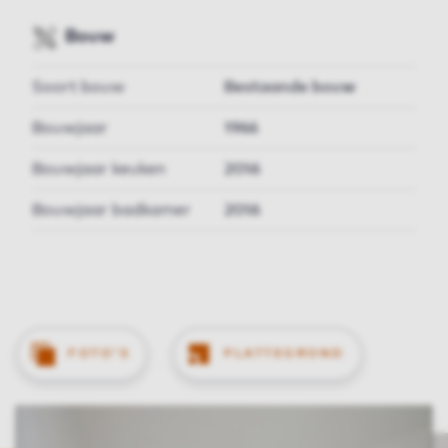
Bouw
Soort bouw
Bestaande bouw
Bouwjaar
1966
Bouwjaar keuken
2016
Bouwjaar badkamer
2016
FOTO'S
PLATTEGROND