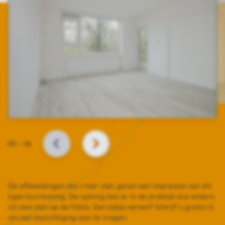
Slide
01
–
14
VORIGE
VOLGENDE
De afbeeldingen die u hier ziet, geven een impressie van dit
type huurwoning. De woning kan er in de praktijk dus anders
uit zien dan op de foto’s. Een kijkje nemen? Schrijf u gratis in
om een bezichtiging aan te vragen.