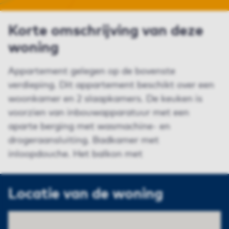
Korte omschrijving van deze
woning
Appartement gelegen op de bovenste
verdieping. Dit appartement beschikt over een
woonkamer en 2 slaapkamers. De keuken is
voorzien van inbouwapparatuur met een
aparte berging met wasmachine- en
drogeraansluiting. Badkamer met
inloopdouche. Het balkon met
Locatie van de woning