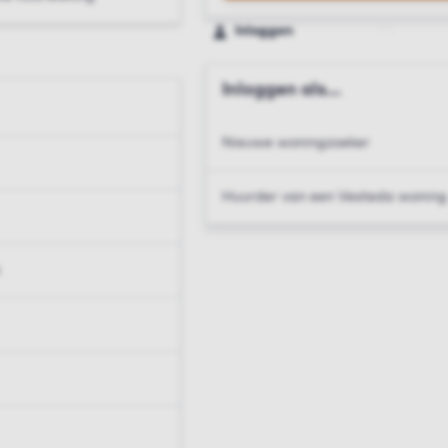
Inloggen
Inloggen als...
Nieuwe woningzoeker
Huurder van een Vesteda woning