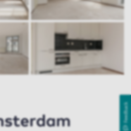
Feedback
msterdam