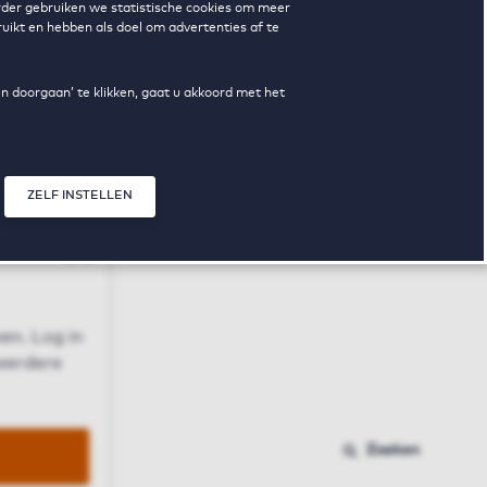
erder gebruiken we statistische cookies om meer
uikt en hebben als doel om advertenties af te
en doorgaan’ te klikken, gaat u akkoord met het
ZELF INSTELLEN
Sluit modal
n
en. Log in
 eerdere
Zoeken