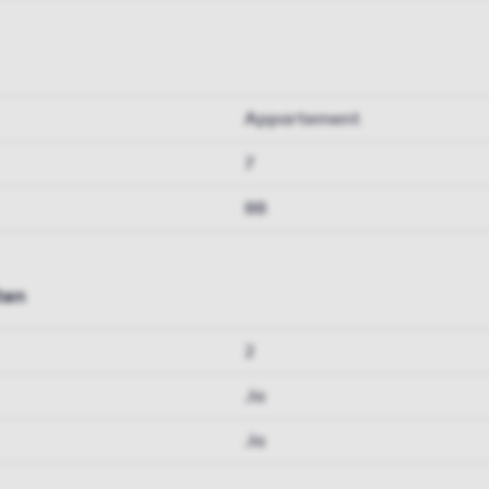
Appartement
7
88
ten
2
Ja
Ja