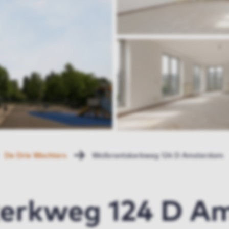
De Drie Wachters
Wolbrantskerkweg 124 D Amsterdam
erkweg 124 D A