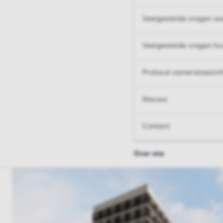
Veelgestelde vragen wo
Veelgestelde vragen hu
Protocol cameratoezich
Nieuws
Contact
Over ons