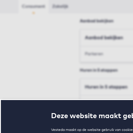
Consument
Zakelijk
Aanbod bekijken
Aanbod bekijken
Parkeren
Huren in 5 stappen
Huren in 5 stappen
Inschrijven en bezichtig
Deze website maakt geb
Voorwaarden en toewij
Vesteda maakt op de website gebruik van cookies