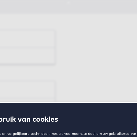
en
ruik van cookies
zing
 en vergelijkbare technieken met als voornaamste doel om uw gebruikerservari