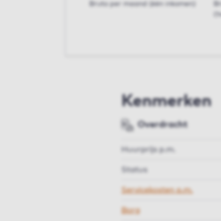
Bruto per maand (één inkomen)
B
(t
Kenmerken
Overdracht
Huurprijs p.m.
Status
Servicekosten p.m.
Borg