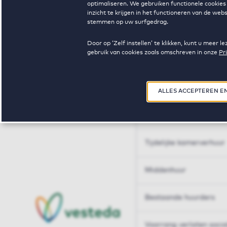
optimaliseren. We gebruiken functionele cookies 
Huren op maat
inzicht te krijgen in het functioneren van de we
stemmen op uw surfgedrag.
Huren op maat
Door op ‘Zelf instellen’ te klikken, kunt u meer
gebruik van cookies zoals omschreven in onze
Pr
Woningdelen
50+
ALLES ACCEPTEREN E
Sleutelberoepen
Tijdelijke kamerverhuur
Middenhuur
Bestaande huurders
Voorrang verlaten soci