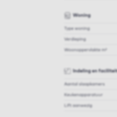
Woning
Type woning
Verdieping
Woonoppervlakte m²
Indeling en facilitei
Aantal slaapkamers
Keukenapparatuur
Lift aanwezig