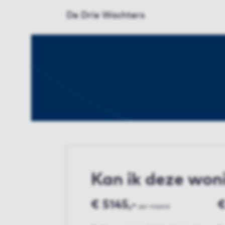
De Drie Wachters
Kan ik deze won
€ 5145,-
€
per maand