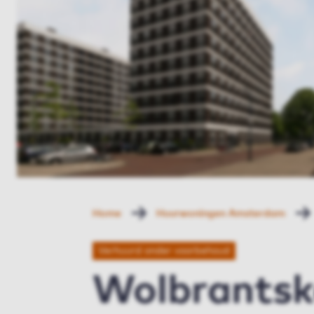
Home
Huurwoningen Amsterdam
Verhuurd onder voorbehoud
Wolbrantsk