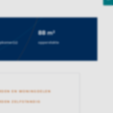
88 m²
apkamer(s)
oppervlakte
RDEN EN WONINGDELEN
DEN ZELFSTANDIG