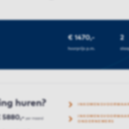
€ 1470,-
2
huurprijs p.m.
sla
ing huren?
INKOMENSVOORWAA
 5880,-
INKOMENSVOORWAAR
per maand
ONDERNEMERS