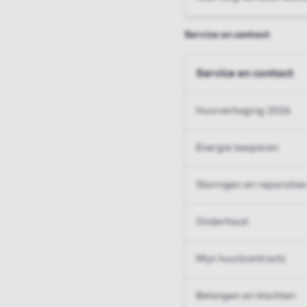
Service en contact
Service en contact
Huurverhoging 2026
Energie besparen
Storingen en reparaties
Onderhoud
Mijn huur(contract)
Belangen en klachten