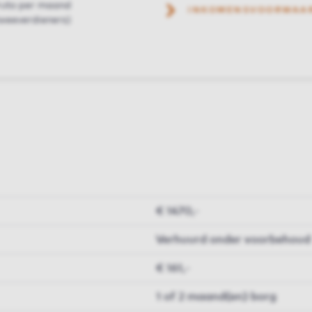
ruto per maand
INKOMENSVOORWAA
weeverdieners)
€ 1470,-
Verhuurd onder voorbehoud
€ 161,-
1 of 2 maand(en) borg