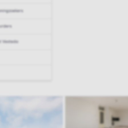
ningzoekers
urders
t Vesteda