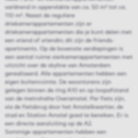
variërend in oppervlakte van ca. 50 m² tot ca.
110 m². Naast de reguliere
driekamerappartementen zijn er
driekamerappartementen die je kunt delen met
een vriend of vriendin; dit zijn de friends-
apartments. Op de bovenste verdiepingen is
een aantal ruime vierkamerappartementen met
uitzicht over de skyline van Amsterdam
gerealiseerd. Alle appartementen hebben een
eigen buitenruimte. De woontorens zijn
gelegen binnen de ring A10 en op loopafstand
van de metrohalte Overamstel. Per fiets zijn,
via de fietsbrug door het Amstelkwartier, de
stad en Station Amstel goed te bereiken. Er is
een directe aansluiting op de A2.
Sommige appartementen hebben een