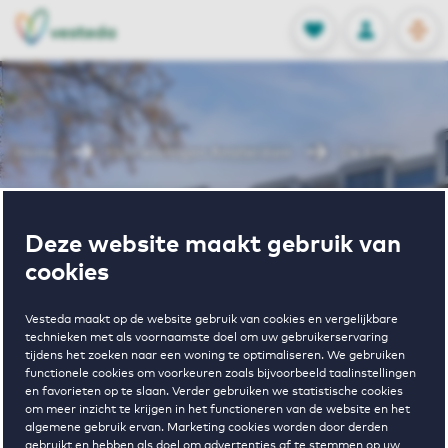
OPEN
0
Opgeslagen p
NL
EN
FAVORIETEN
INLOGGEN
Home
Huurwoningen Amsterdam
De Enter
Wonen in De
Deze website maakt gebruik van
cookies
Enter
Vesteda maakt op de website gebruik van cookies en vergelijkbare
technieken met als voornaamste doel om uw gebruikerservaring
tijdens het zoeken naar een woning te optimaliseren. We gebruiken
Regelmatig beschikbaar
functionele cookies om voorkeuren zoals bijvoorbeeld taalinstellingen
en favorieten op te slaan. Verder gebruiken we statistische cookies
om meer inzicht te krijgen in het functioneren van de website en het
algemene gebruik ervan. Marketing cookies worden door derden
gebruikt en hebben als doel om advertenties af te stemmen op uw