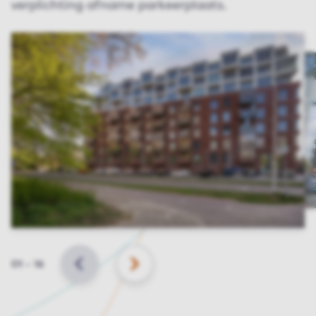
verplichting afname parkeerplaats.
Slide
01
–
16
VORIGE
VOLGENDE