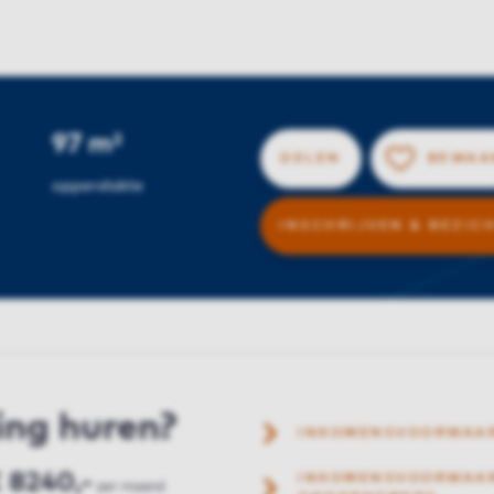
97 m²
DELEN
BEWAA
oppervlakte
INSCHRIJVEN & BEZIC
ing huren?
INKOMENSVOORWAA
 8240,-
INKOMENSVOORWAAR
per maand