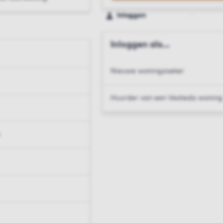
Inloggen
Inloggen als...
Nieuwe woningzoeker
Huurder van een Vesteda woning