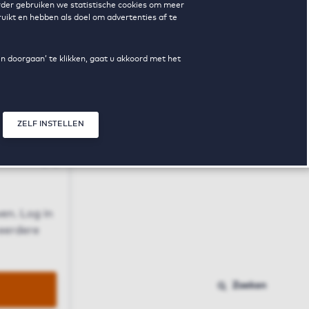
erder gebruiken we statistische cookies om meer
uikt en hebben als doel om advertenties af te
en doorgaan’ te klikken, gaat u akkoord met het
ZELF INSTELLEN
Sluit modal
n
en. Log in
 eerdere
Zoeken