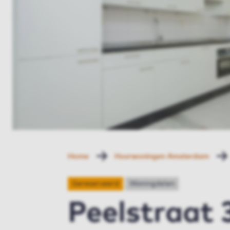
Home
Huurwoningen Amsterdam
Gereserveerd
Woningdelen
Peelstraat