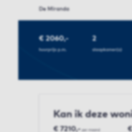
De Miranda
€ 2060,-
2
huurprijs p.m.
slaapkamer(s)
Kan ik deze won
€ 7210,-
€
per maand