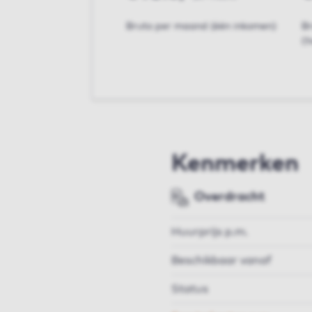
Bruto per maand (één inkomen)
B
(t
Kenmerken
Overdracht
Huurprijs p.m.
Beschikbaar vanaf
Status