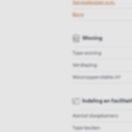
Servicekosten p.m.
Borg
Woning
Type woning
Verdieping
Woonoppervlakte m²
Indeling en facilitei
Aantal slaapkamers
Type keuken