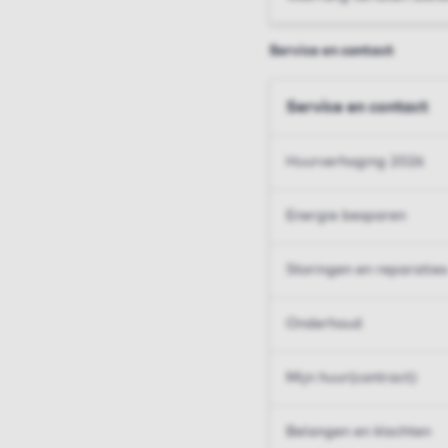
Service en contact
Service en contact
Huurverhoging 2026
Energie besparen
Storingen en reparaties
Onderhoud
Mijn huur(contract)
Belangen en klachten