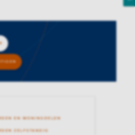
R
BEWAAR, VOEG PEELSTRAAT 35 TOE AAN FAVO
HTIGEN
RDEN EN WONINGDELEN
DEN ZELFSTANDIG