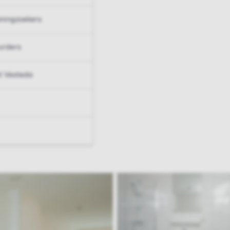
ningzoekers
urders
t Vesteda