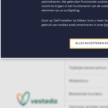
optimaliseren. We gebruiken functionele cookies 
Huren op maat
inzicht te krijgen in het functioneren van de we
stemmen op uw surfgedrag.
Huren op maat
Door op ‘Zelf instellen’ te klikken, kunt u meer
gebruik van cookies zoals omschreven in onze
Pr
Woningdelen
50+
ALLES ACCEPTEREN E
Sleutelberoepen
Tijdelijke kamerverhuur
Middenhuur
Bestaande huurders
Voorrang verlaten soci