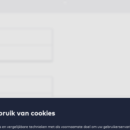
en
ruik van cookies
zing
 en vergelijkbare technieken met als voornaamste doel om uw gebruikerservari