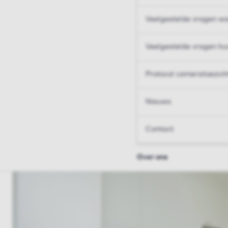
Veelgestelde vragen wo
Veelgestelde vragen hu
Protocol cameratoezich
Nieuws
Contact
Over ons