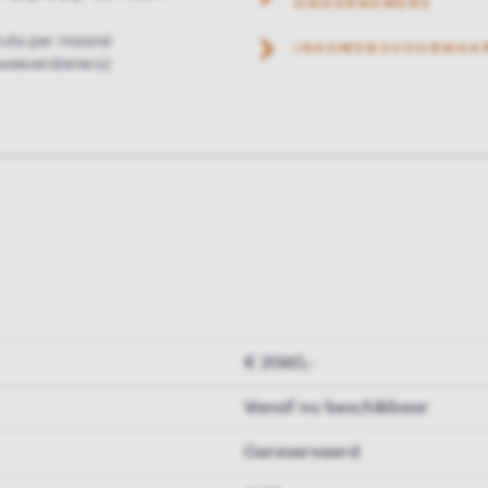
ONDERNEMERS
ruto per maand
INKOMENSVOORWAA
weeverdieners)
€ 2060,-
Vanaf nu beschikbaar
Gereserveerd