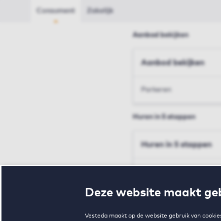
Consument
Zakelijk
Aanbod bekijken
Aanbod bekijken
Parkeren
Huren in 5 stappen
Huren in 5 stappen
Inschrijven en bezichtig
Deze website maakt geb
Voorwaarden en toewij
Vesteda maakt op de website gebruik van cookies