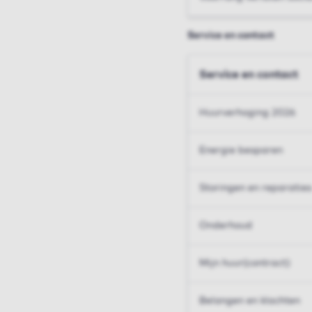
Service en contact
Service en contact
Huurverhoging 2026
Energie besparen
Storingen en reparaties
Onderhoud
Mijn huur(contract)
Belangen en klachten