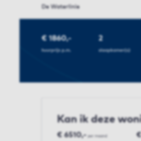
De Waterlinie
€ 1860,-
2
huurprijs p.m.
slaapkamer(s)
Kan ik deze won
€ 6510,-
€
per maand