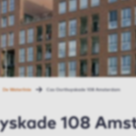
De Waterlinie
Cas Oorthuyskade 108 Amsterdam
yskade 108 Ams