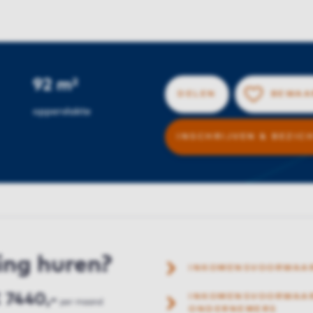
92 m²
DELEN
BEWAA
oppervlakte
INSCHRIJVEN & BEZIC
ing huren?
INKOMENSVOORWAA
 7440,-
INKOMENSVOORWAAR
per maand
ONDERNEMERS