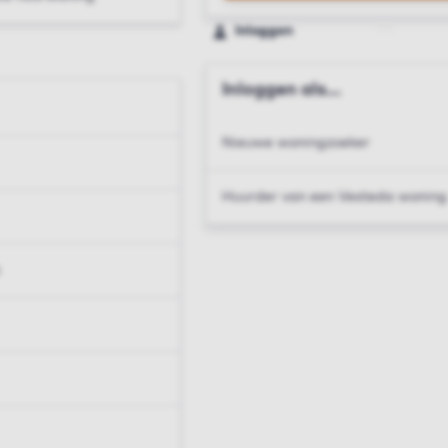
Inloggen
Inloggen als...
Nieuwe woningzoeker
Huurder van een Vesteda woning