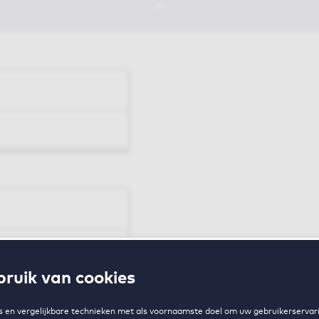
en
ruik van cookies
zing
 en vergelijkbare technieken met als voornaamste doel om uw gebruikerservari