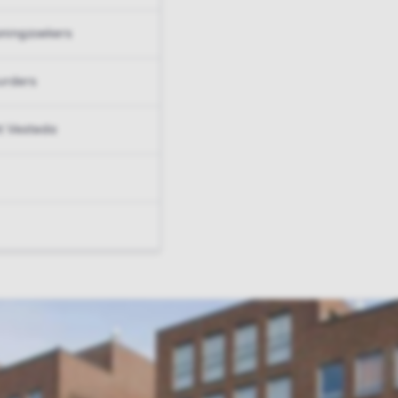
ningzoekers
urders
t Vesteda