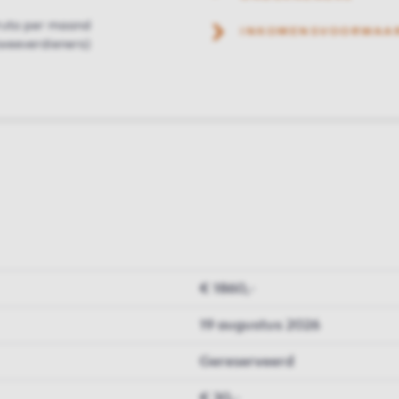
ruto per maand
INKOMENSVOORWAA
weeverdieners)
€ 1860,-
19 augustus 2026
Gereserveerd
€ 30,-