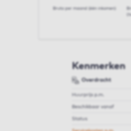
Bruto per maand (één inkomen)
B
(t
Kenmerken
Overdracht
Huurprijs p.m.
Beschikbaar vanaf
Status
Servicekosten p.m.