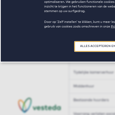
optimaliseren. We gebruiken functionele cookies 
Huren op maat
inzicht te krijgen in het functioneren van de we
stemmen op uw surfgedrag.
Huren op maat
Door op ‘Zelf instellen’ te klikken, kunt u meer
gebruik van cookies zoals omschreven in onze
Pr
Woningdelen
50+
ALLES ACCEPTEREN E
Sleutelberoepen
Tijdelijke kamerverhuur
Middenhuur
Bestaande huurders
Voorrang verlaten soci