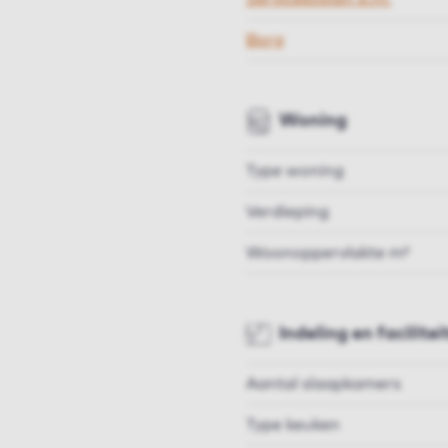
Borg
Woning
Type woning
Verdieping
Woonoppervlakte m²
Indeling en facilitei
Aantal slaapkamers
Type keuken