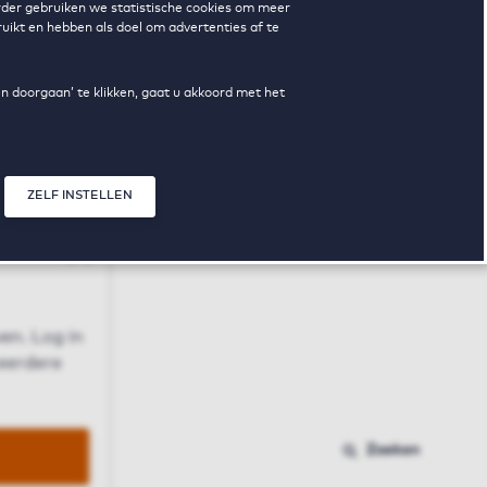
erder gebruiken we statistische cookies om meer
uikt en hebben als doel om advertenties af te
en doorgaan’ te klikken, gaat u akkoord met het
ZELF INSTELLEN
Sluit modal
n
en. Log in
 eerdere
Zoeken