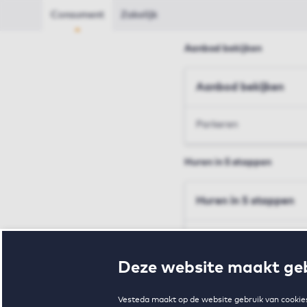
Consument
Zakelijk
Aanbod bekijken
Aanbod bekijken
Parkeren
Huren in 5 stappen
Huren in 5 stappen
Inschrijven en bezichtig
Deze website maakt geb
Voorwaarden en toewij
Vesteda maakt op de website gebruik van cookies