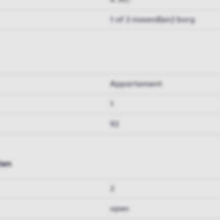
1 of 2 maand(en) borg
Appartement
1
92
ten
2
open