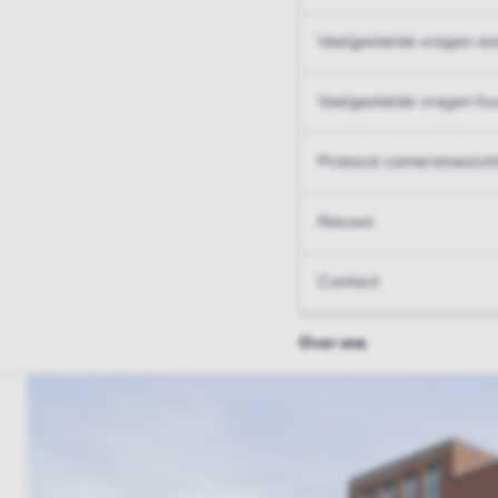
Veelgestelde vragen wo
Veelgestelde vragen hu
Protocol cameratoezich
Nieuws
Contact
Over ons