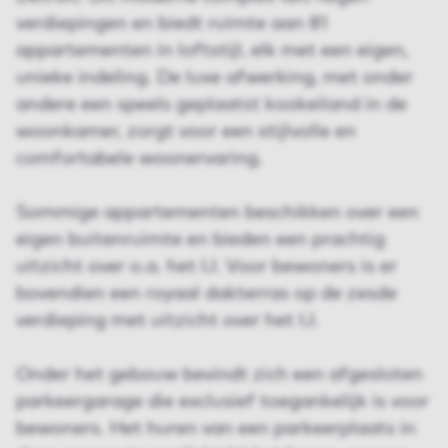
verdiepingen en biedt ruimte aan 81
appartementen in loftstijl, elk met een eigen,
unieke indeling. De luxe afwerking, met onder
andere een speels geplaatst kookeiland in de
woonkamer, zorgt voor een stijlvolle en
comfortabele woonervaring.
Sommige appartementen beschikken over een
eigen buitenruimte en bieden een prachtig
uitzicht over o.a. het IJ. Voor bewoners is er
bovendien een royaal dakterras op de zesde
verdieping met uitzicht over het IJ.
Onder het gebouw bevindt zich een afgesloten
parkeergarage die exclusief toegankelijk is voor
bewoners. Het huren van een parkeerplaats in