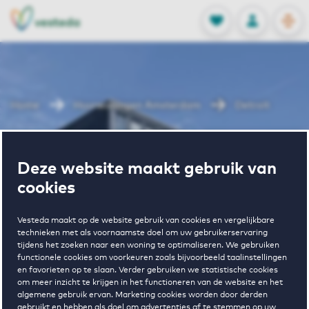
OPEN
0
Opgeslagen p
NL
EN
FAVORIETEN
INLOGGEN
Home
Huurwoningen Amsterdam
Detroit
Wonen in
Deze website maakt gebruik van
cookies
Detroit
Vesteda maakt op de website gebruik van cookies en vergelijkbare
technieken met als voornaamste doel om uw gebruikerservaring
tijdens het zoeken naar een woning te optimaliseren. We gebruiken
Regelmatig beschikbaar
functionele cookies om voorkeuren zoals bijvoorbeeld taalinstellingen
en favorieten op te slaan. Verder gebruiken we statistische cookies
om meer inzicht te krijgen in het functioneren van de website en het
algemene gebruik ervan. Marketing cookies worden door derden
gebruikt en hebben als doel om advertenties af te stemmen op uw