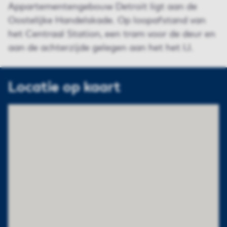
Appartementengebouw Detroit ligt aan de
Oostelijke Handelskade. Op loopafstand van
het Centraal Station, een tram voor de deur en
aan de achterzijde gelegen aan het het IJ.
Locatie op kaart