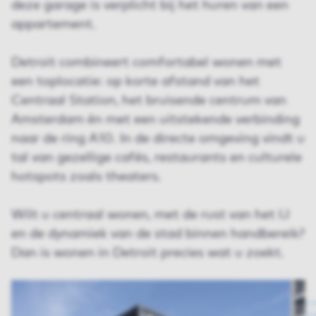
deze garage is verplicht bij het huren van een
appartement.
Detroit combineert comfortabel wonen met
een toplocatie: op korte afstand van het
Centraal Station, het bruisende centrum van
Amsterdam én met een uitstekende verbinding
naar de ring A10. In de directe omgeving vindt u
tal van gezellige cafés, restaurants en culturele
hotspots zoals theaters.
Wilt u centraal wonen, met de rust van het IJ
en de dynamiek van de stad binnen handbereik?
Dan is wonen in Detroit precies wat u zoekt.