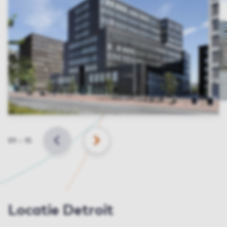
Slide
01
–
15
VORIGE
VOLGENDE
Locatie Detroit