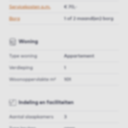
Servicekosten p.m.
€ 70,-
Borg
1 of 2 maand(en) borg
Woning
Type woning
Appartement
Verdieping
1
Woonoppervlakte m²
101
Indeling en faciliteiten
Aantal slaapkamers
3