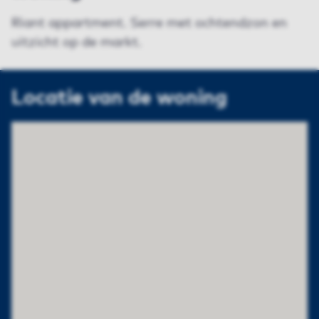
Riant appartment. Serre met ochtendzon en
uitzicht op de markt.
Locatie van de woning