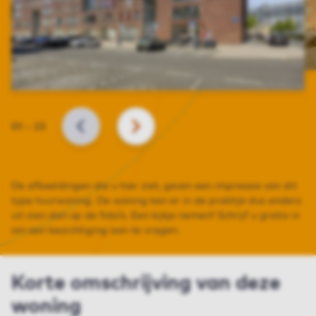
Slide
01
–
23
VORIGE
VOLGENDE
De afbeeldingen die u hier ziet, geven een impressie van dit
type huurwoning. De woning kan er in de praktijk dus anders
uit zien dan op de foto’s. Een kijkje nemen? Schrijf u gratis in
om een bezichtiging aan te vragen.
Korte omschrijving van deze
woning