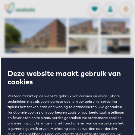
OPEN
0
Opgeslagen p
NL
EN
FAVORIETEN
INLOGGEN
Home
Huurwoningen Amsterdam
Deze website maakt gebruik van
Gerenstein-Gallery
Bijlmerdreef 1098 B Amsterdam
cookies
Verhuurd onder voorbehoud
Vesteda maakt op de website gebruik van cookies en vergelijkbare
technieken met als voornaamste doel om uw gebruikerservaring
Bijlmerdreef
tijdens het zoeken naar een woning te optimaliseren. We gebruiken
functionele cookies om voorkeuren zoals bijvoorbeeld taalinstellingen
en favorieten op te slaan. Verder gebruiken we statistische cookies
1098 B
om meer inzicht te krijgen in het functioneren van de website en het
algemene gebruik ervan. Marketing cookies worden door derden
gebruikt en hebben als doel om advertenties af te stemmen op uw