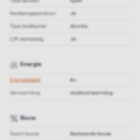
Type keuken
open
Keukenapparatuur
Ja
Type badkamer
douche
Lift aanwezig
Ja
Energie
Energielabel
A+
Verwarming
stadsverwarming
Bouw
Soort bouw
Bestaande bouw