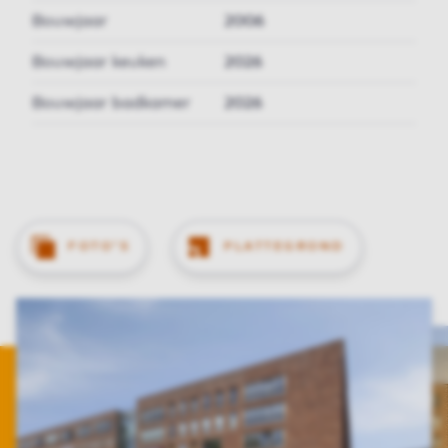
Bouwjaar
2006
Bouwjaar keuken
2026
Bouwjaar badkamer
2026
FOTO'S
PLATTEGROND