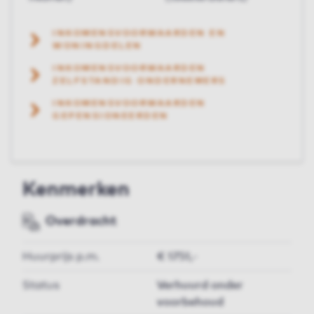
INKOMENSVOORWAARDEN EN
WONINGDELEN
INKOMENSVOORWAARDEN
ZELFSTANDIG ONDERNEMERS
INKOMENSVOORWAARDEN
GEPENSIONEERDEN
Kenmerken
Overdracht
Huurprijs p.m.
€ 1751,-
Status
Verhuurd onder
voorbehoud