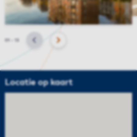
Slide
01
–
13
VORIGE
VOLGENDE
Locatie op kaart