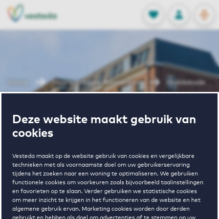
OPEN
0
Opgeslagen p
NL
EN
FAVORIETEN
INLOGGEN
Home
Huurwoningen Amsterdam
Huddekade
Wonen in
Deze website maakt gebruik van
cookies
Huddekade
Vesteda maakt op de website gebruik van cookies en vergelijkbare
technieken met als voornaamste doel om uw gebruikerservaring
tijdens het zoeken naar een woning te optimaliseren. We gebruiken
functionele cookies om voorkeuren zoals bijvoorbeeld taalinstellingen
en favorieten op te slaan. Verder gebruiken we statistische cookies
om meer inzicht te krijgen in het functioneren van de website en het
algemene gebruik ervan. Marketing cookies worden door derden
gebruikt en hebben als doel om advertenties af te stemmen op uw