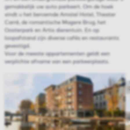
gemakkelijk uw auto parkeert. Om de hoek
vindt u het beroemde Amstel Hotel, Theater
Carré, de romantische Magere Brug, het
Oosterpark en Artis dierentuin. En op
loopafstand zijn diverse cafés en restaurants
gevestigd.
Voor de meeste appartementen geldt een
verplichte afname van een parkeerplaats.