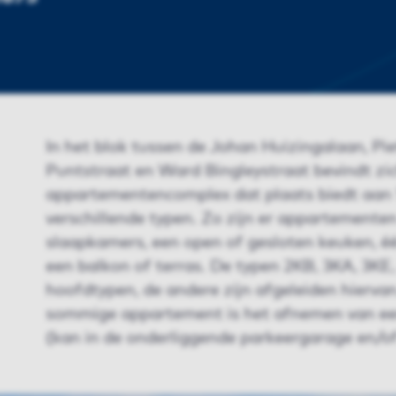
In het blok tussen de Johan Huizingalaan, Pi
Puntstraat en Ward Bingleystraat bevindt zi
appartementencomplex dat plaats biedt aan 
verschillende typen. Zo zijn er appartementen
slaapkamers, een open of gesloten keuken, é
een balkon of terras. De typen 2KB, 3KA, 3KE,
hoofdtypen, de andere zijn afgeleiden hiervan
sommige appartement is het afnemen van een
(kan in de onderliggende parkeergarage en/of