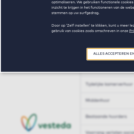
optimaliseren. We gebruiken functionele cookies 
Huren op maat
inzicht te krijgen in het functioneren van de we
stemmen op uw surfgedrag.
Huren op maat
Door op ‘Zelf instellen’ te klikken, kunt u meer
gebruik van cookies zoals omschreven in onze
Pr
Woningdelen
50+
ALLES ACCEPTEREN E
Sleutelberoepen
Tijdelijke kamerverhuur
Middenhuur
Bestaande huurders
Voorrang verlaten soci