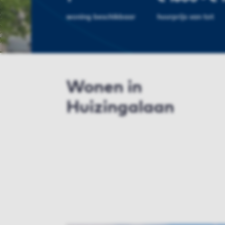
woning beschikbaar
huurprijs van tot
Wonen in
Huizingalaan