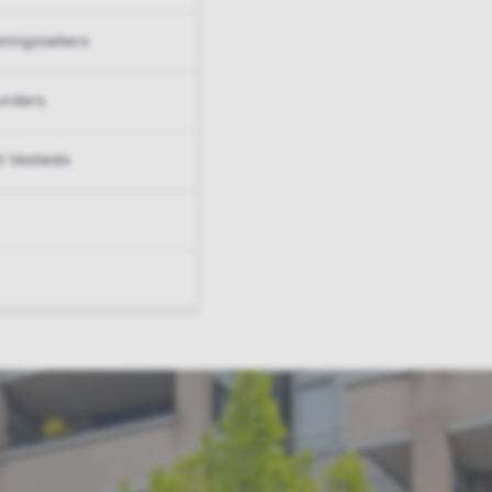
ningzoekers
urders
t Vesteda