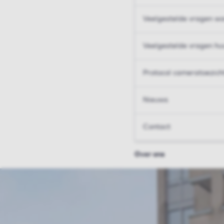
Veelgestelde vragen wo
Veelgestelde vragen hu
Protocol cameratoezich
Nieuws
Contact
Over ons