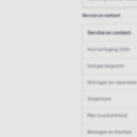
Service en contact
Service en contact
Huurverhoging 2026
Energie besparen
Storingen en reparaties
Onderhoud
Mijn huur(contract)
Belangen en klachten