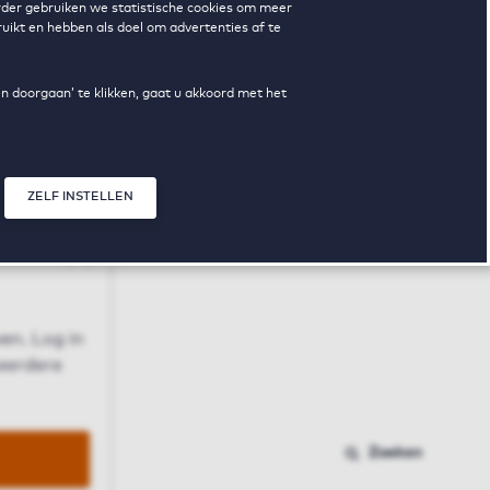
erder gebruiken we statistische cookies om meer
uikt en hebben als doel om advertenties af te
en doorgaan’ te klikken, gaat u akkoord met het
ZELF INSTELLEN
Sluit modal
n
en. Log in
 eerdere
Zoeken