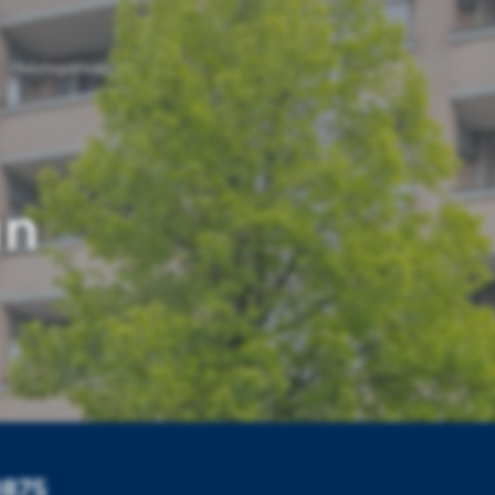
Huizingalaan
an
1875