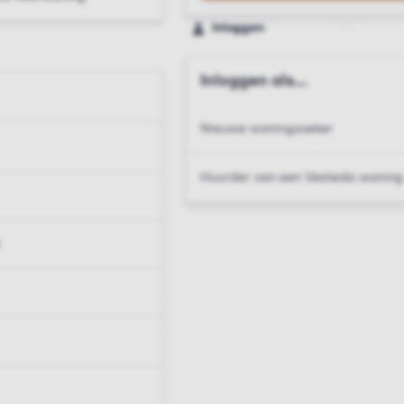
Inloggen
Inloggen als...
Nieuwe woningzoeker
Huurder van een Vesteda woning