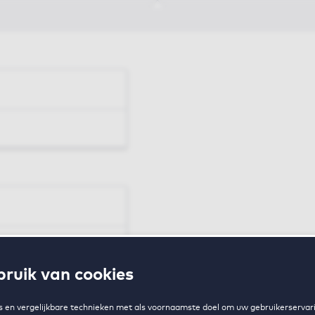
en
ruik van cookies
zing
 en vergelijkbare technieken met als voornaamste doel om uw gebruikerservari