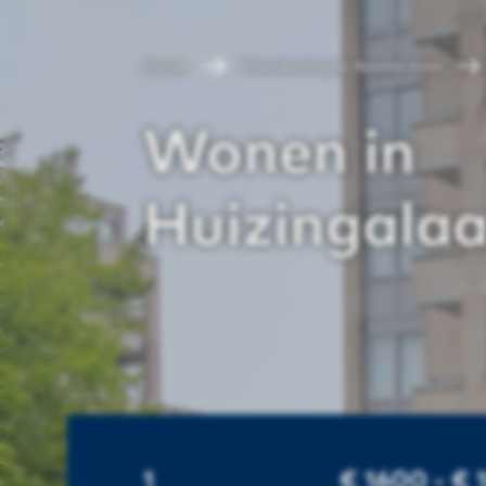
Home
Huurwoningen Amsterdam
Wonen in
Huizingala
1
€ 1600 - € 