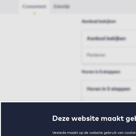
Consument
Zakelijk
Aanbod bekijken
Aanbod bekijken
Parkeren
Huren in 5 stappen
Huren in 5 stappen
Inschrijven en bezichtig
Deze website maakt geb
Voorwaarden en toewij
Vesteda maakt op de website gebruik van cookies