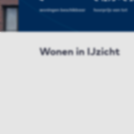
woningen beschikbaar
huurprijs van tot
Wonen in IJzicht