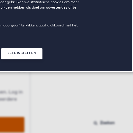
erder gebruiken we statistische cookies om meer
uikt en hebben als doel om advertenties af te
en doorgaan’ te klikken, gaat u akkoord met het
ZELF INSTELLEN
Sluit modal
n
en. Log in
 eerdere
Zoeken