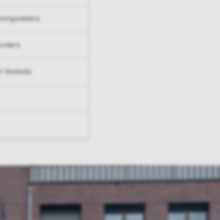
ningzoekers
urders
t Vesteda