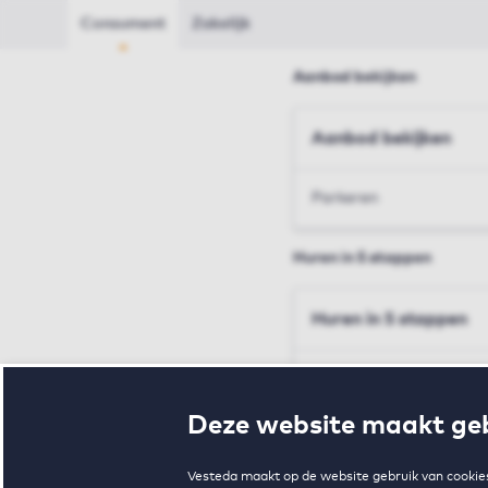
Consument
Zakelijk
Aanbod bekijken
Aanbod bekijken
Parkeren
Huren in 5 stappen
Huren in 5 stappen
Inschrijven en bezichtig
Deze website maakt geb
Voorwaarden en toewij
Vesteda maakt op de website gebruik van cookies