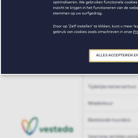
optimaliseren. We gebruiken functionele cookies 
Huren op maat
inzicht te krijgen in het functioneren van de we
stemmen op uw surfgedrag.
Huren op maat
Door op ‘Zelf instellen’ te klikken, kunt u meer
gebruik van cookies zoals omschreven in onze
Pr
Woningdelen
50+
ALLES ACCEPTEREN E
Sleutelberoepen
Tijdelijke kamerverhuur
Middenhuur
Bestaande huurders
Voorrang verlaten soci