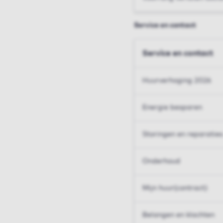
Service en contact
Service en contact
Huurverhoging 2026
Energie besparen
Storingen en reparaties
Onderhoud
Mijn huur(contract)
Belangen en klachten