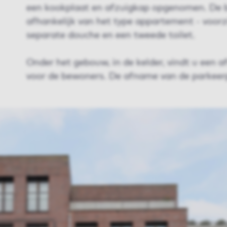
een kookplaat en afzuigkap opgenomen. De b
afhankelijk van het type appartement - voorz
separate douche en een tweede toilet.
Onder het gebouw, in de kelder, vindt u een a
voor de bewoners. De afname van de parkeerpl