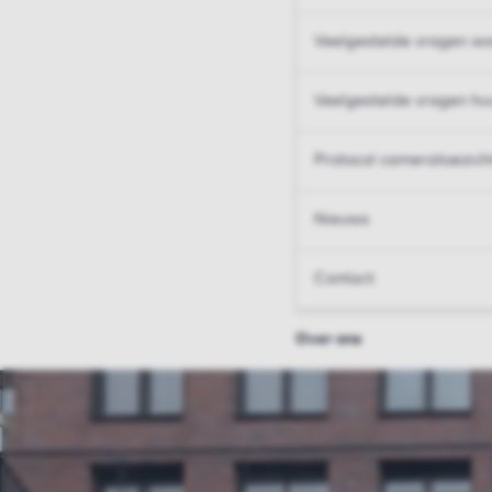
Veelgestelde vragen wo
Veelgestelde vragen hu
Protocol cameratoezich
Nieuws
Contact
Over ons