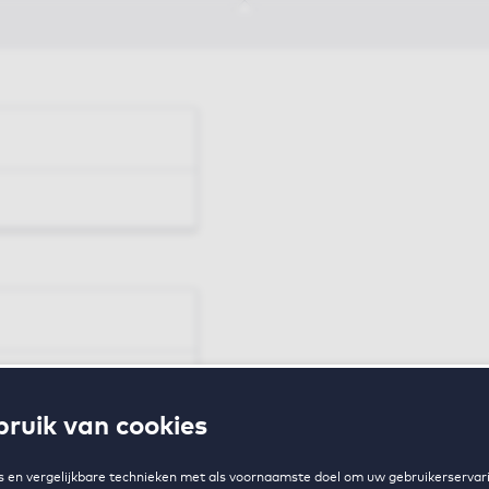
en
ruik van cookies
zing
 en vergelijkbare technieken met als voornaamste doel om uw gebruikerservari