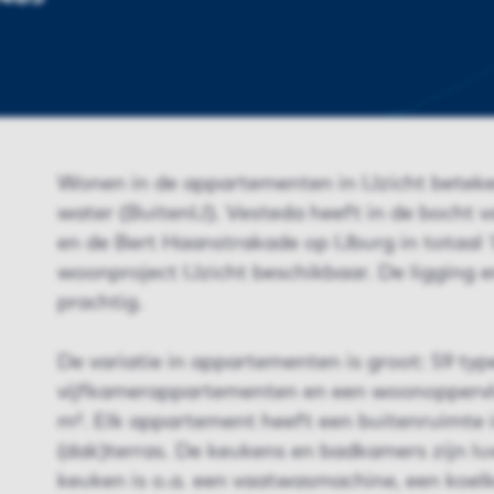
Wonen in de appartementen in IJzicht beteken
water (BuitenIJ). Vesteda heeft in de bocht
en de Bert Haanstrakade op IJburg in totaal
woonproject IJzicht beschikbaar. De ligging en
prachtig.
De variatie in appartementen is groot: 59 typ
vijfkamerappartementen en een woonoppervla
m². Elk appartement heeft een buitenruimte 
(dak)terras. De keukens en badkamers zijn lu
keuken is o.a. een vaatwasmachine, een koelk