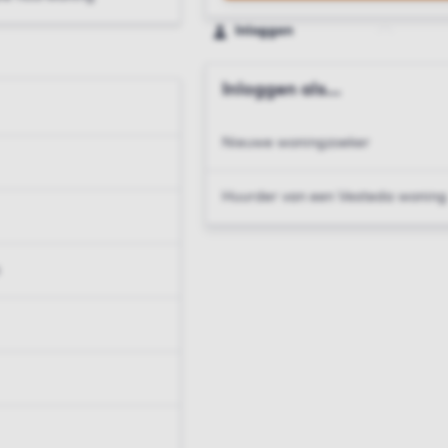
Inloggen
Inloggen als...
Nieuwe woningzoeker
Huurder van een Vesteda woning