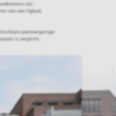
adkamers zijn -
ien van een ligbad,
fsluitbare parkeergarage
aats is verplicht.