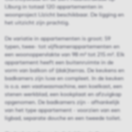
IJburg in totaal 120 appartementen in
woonproject IJzicht beschikbaar. De ligging en
het uitzicht zijn prachtig.
De variatie in appartementen is groot: 59
typen, twee- tot vijfkamerappartementen en
een woonoppervlakte van 98 m² tot 215 m². Elk
appartement heeft een buitenruimte in de
vorm van balkon of (dak)terras. De keukens en
badkamers zijn luxe en compleet. In de keuken
is o.a. een vaatwasmachine, een koelkast, een
stenen werkblad, een kookplaat en afzuigkap
opgenomen. De badkamers zijn - afhankelijk
van het type appartement - voorzien van een
ligbad, separate douche en een tweede toilet.