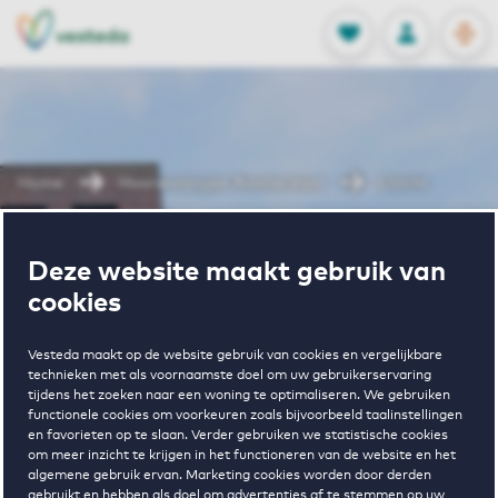
OPEN
0
Opgeslagen p
NL
EN
FAVORIETEN
INLOGGEN
Home
Huurwoningen Amsterdam
IJzicht
Wonen in
Deze website maakt gebruik van
cookies
IJzicht
Vesteda maakt op de website gebruik van cookies en vergelijkbare
technieken met als voornaamste doel om uw gebruikerservaring
tijdens het zoeken naar een woning te optimaliseren. We gebruiken
functionele cookies om voorkeuren zoals bijvoorbeeld taalinstellingen
en favorieten op te slaan. Verder gebruiken we statistische cookies
om meer inzicht te krijgen in het functioneren van de website en het
algemene gebruik ervan. Marketing cookies worden door derden
gebruikt en hebben als doel om advertenties af te stemmen op uw