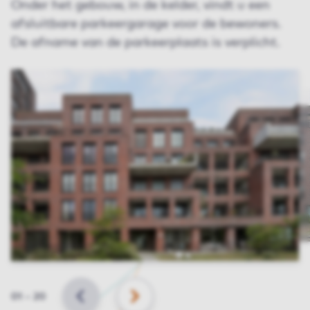
Onder het gebouw, in de kelder, vindt u een
afsluitbare parkeergarage voor de bewoners.
De afname van de parkeerplaats is verplicht.
Slide
01
–
20
VORIGE
VOLGENDE