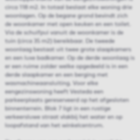
circa 118 m2. In totaal beslaat elke woning drie
woonlagen. Op de begane grond bevindt zich
de woonkamer met open keuken en een toilet.
Via de schuifpui vanuit de woonkamer is de
tuin (circa 35 m2) bereikbaar. De tweede
woonlaag bestaat uit twee grote slaapkamers
en een luxe badkamer. Op de derde woonlaag is
er een ruime zolder welke opgedeeld is in een
derde slaapkamer en een berging met
wasmachineaansluiting. Voor elke
eengezinswoning heeft Vesteda een
parkeerplaats gereserveerd op het afgesloten
binnenterrein. Blok 7 ligt in een rustige
verkeersluwe straat vlakbij het water en op
loopafstand van het winkelcentrum.