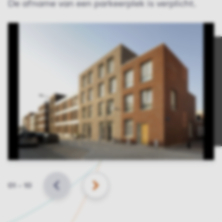
De afname van een parkeerplek is verplicht.
Slide
01
–
10
VORIGE
VOLGENDE