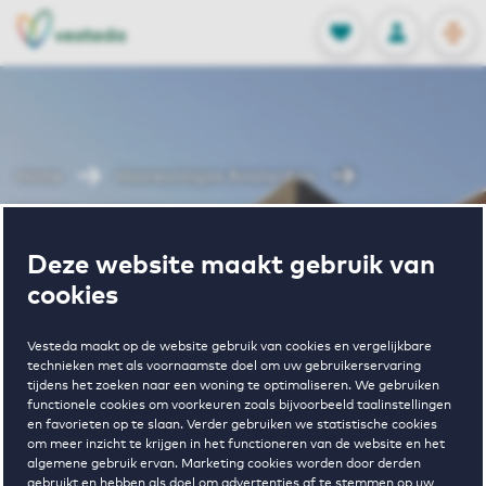
OPEN
0
Opgeslagen p
NL
EN
FAVORIETEN
INLOGGEN
Home
Huurwoningen Amsterdam
Jean Desmetstraat
Deze website maakt gebruik van
Wonen in Jean
cookies
Desmetstraat
Vesteda maakt op de website gebruik van cookies en vergelijkbare
technieken met als voornaamste doel om uw gebruikerservaring
tijdens het zoeken naar een woning te optimaliseren. We gebruiken
functionele cookies om voorkeuren zoals bijvoorbeeld taalinstellingen
en favorieten op te slaan. Verder gebruiken we statistische cookies
om meer inzicht te krijgen in het functioneren van de website en het
algemene gebruik ervan. Marketing cookies worden door derden
gebruikt en hebben als doel om advertenties af te stemmen op uw