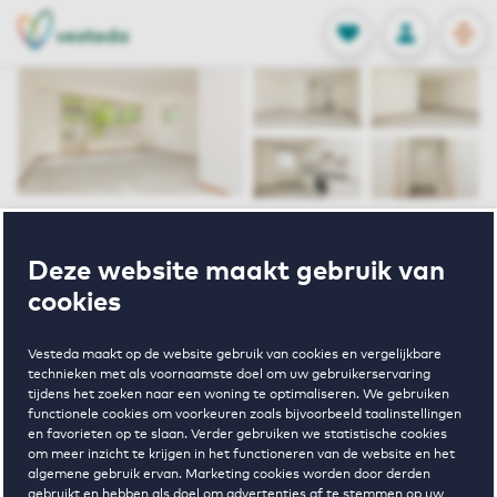
OPEN
0
Opgeslagen p
NL
EN
FAVORIETEN
INLOGGEN
Home
Huurwoningen Amsterdam
Deze website maakt gebruik van
Julianapark EGW
Benno Stokvisstraat 12 Amsterdam
cookies
Verhuurd onder voorbehoud
Vesteda maakt op de website gebruik van cookies en vergelijkbare
technieken met als voornaamste doel om uw gebruikerservaring
Benno
tijdens het zoeken naar een woning te optimaliseren. We gebruiken
functionele cookies om voorkeuren zoals bijvoorbeeld taalinstellingen
en favorieten op te slaan. Verder gebruiken we statistische cookies
Stokvisstraat
om meer inzicht te krijgen in het functioneren van de website en het
algemene gebruik ervan. Marketing cookies worden door derden
gebruikt en hebben als doel om advertenties af te stemmen op uw