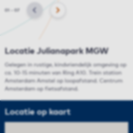
Slide
01
–
07
VORIGE
VOLGENDE
Locatie Julianapark MGW
Gelegen in rustige, kindvriendelijk omgeving op
ca. 10-15 minuten van Ring A10. Trein station
Amsterdam Amstel op loopafstand. Centrum
Amsterdam op fietsafstand.
Locatie op kaart