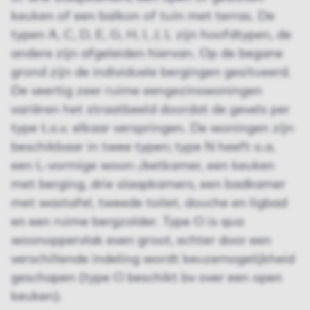
keuken of een balkon of tuin met terras. De
typen A, C, D, E, G, H, I, J, L zijn hoofdtypen, de
andere zijn afgeleiden hiervan. Op de begane
grond zijn de individuele bergingen gesitueerd.
De veertig zeer ruime eengezinswoningen
variëren het straatbeeld doordat de gevels per
type t.o.v. elkaar verspringen. De woningen zijn
beschikbaar in twee typen; type N heeft o.a.
een L-vormige woon-/eetkamer, een keuken
met berging, drie slaapkamers, een badkamer
met wastafel, tweede toilet, douche en ligbad
en een ruime bergzolder. Type O is qua
woonoppervlak even groot, echter door een
verschillende indeling wordt keuzemogelijkheid
geschapen (type O beschikt bv over een open
keuken).