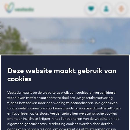
OPEN
0
Opgeslagen p
NL
EN
FAVORIETEN
INLOGGEN
Home
Huurwoningen Amsterdam
Julianapark MGW
Wonen in
Deze website maakt gebruik van
cookies
Julianapark
Vesteda maakt op de website gebruik van cookies en vergelijkbare
technieken met als voornaamste doel om uw gebruikerservaring
tijdens het zoeken naar een woning te optimaliseren. We gebruiken
MGW
functionele cookies om voorkeuren zoals bijvoorbeeld taalinstellingen
en favorieten op te slaan. Verder gebruiken we statistische cookies
om meer inzicht te krijgen in het functioneren van de website en het
algemene gebruik ervan. Marketing cookies worden door derden
gebruikt en hebben als doel om advertenties af te stemmen op uw