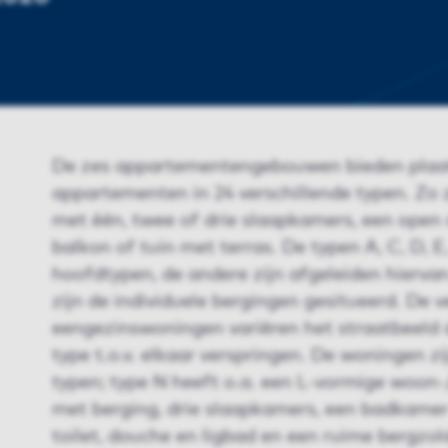
De zes appartementengebouwen bieden plaa
appartementen in 24 verschillende typen. Zo 
met één, twee of drie slaapkamers, een open 
balkon of tuin met terras. De typen A, C, D, E, G
hoofdtypen, de andere zijn afgeleiden hierva
zijn de individuele bergingen gesitueerd. De v
eengezinswoningen variëren het straatbeeld 
type t.o.v. elkaar verspringen. De woningen z
typen; type N heeft o.a. een L-vormige woon
met berging, drie slaapkamers, een badkame
toilet, douche en ligbad en een ruime bergzol