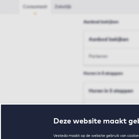
Consument
Zakelijk
Aanbod bekijken
Aanbod bekijken
Parkeren
Huren in 5 stappen
Huren in 5 stappen
Inschrijven en bezichtig
Deze website maakt geb
Voorwaarden en toewij
Vesteda maakt op de website gebruik van cookies