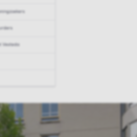
ningzoekers
urders
t Vesteda