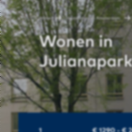
Home
Huurwoningen Amsterdam
Wonen in
Julianapa
1
€ 1290 - €