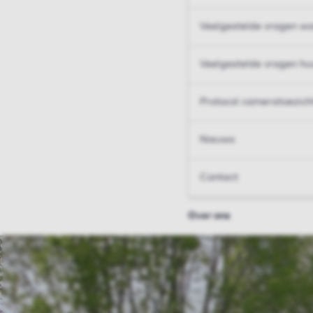
Veelgestelde vragen wo
Veelgestelde vragen hu
Protocol cameratoezich
Nieuws
Contact
Over ons