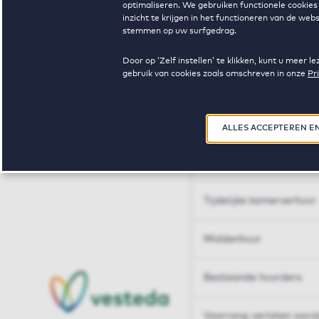
optimaliseren. We gebruiken functionele cookies 
Huren op maat
inzicht te krijgen in het functioneren van de we
stemmen op uw surfgedrag.
Huren op maat
Door op ‘Zelf instellen’ te klikken, kunt u meer
gebruik van cookies zoals omschreven in onze
Pr
Woningdelen
50+
ALLES ACCEPTEREN E
Sleutelberoepen
Tijdelijke kamerverhuur
Middenhuur
Bestaande huurders
Voorrang verlaten soci