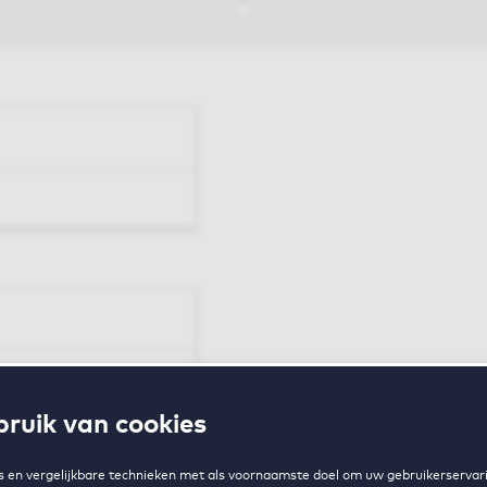
en
ruik van cookies
zing
 en vergelijkbare technieken met als voornaamste doel om uw gebruikerservari