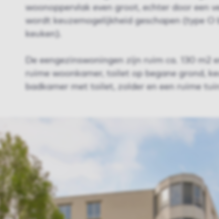
woonoppervlak even groot, echter door een ve
wordt keuzemogelijkheid geschapen (type O b
keuken).
De eengezinswoningen zijn ruim ca. 130 m2 en
ruime woonkamer, toilet op begane grond, ke
badkamer met toilet, zolder en een ruime tui