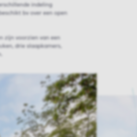
rschillende indeling
eschikt bv over een open
 zijn voorzien van een
uken, drie slaapkamers,
n.