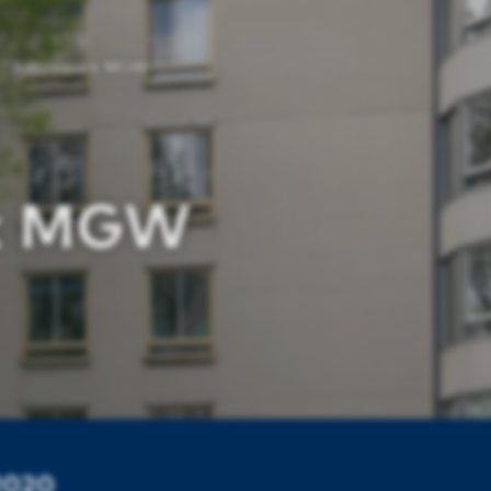
Julianapark MGW
rk MGW
 2020