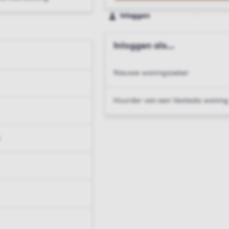
Inloggen
Inloggen als...
Nieuwe woningzoeker
Huurder van een Vesteda woning