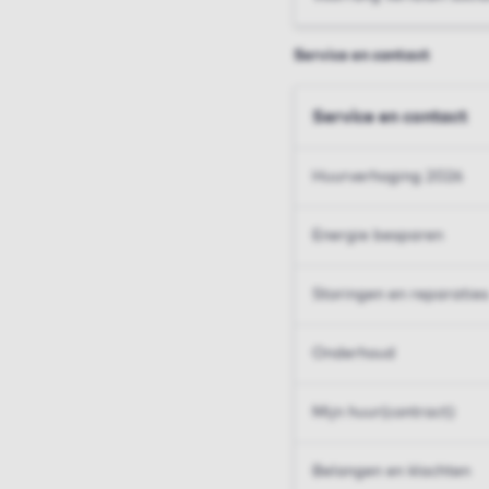
Service en contact
Service en contact
Huurverhoging 2026
Energie besparen
Storingen en reparaties
Onderhoud
Mijn huur(contract)
Belangen en klachten