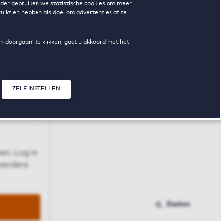
erder gebruiken we statistische cookies om meer
uikt en hebben als doel om advertenties af te
en doorgaan’ te klikken, gaat u akkoord met het
ZELF INSTELLEN
Sluit modal
n
en. Log in
 eerdere
Zoeken