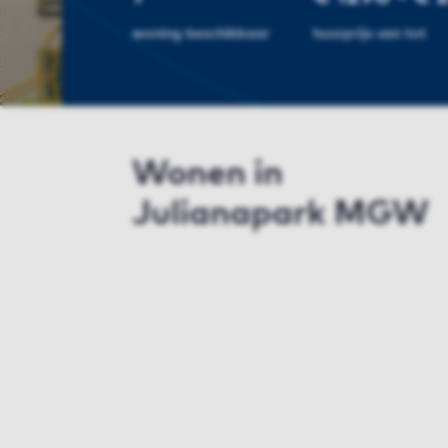
woning beschikbaar
huurprijs van tot
Wonen in
Julianapark MGW