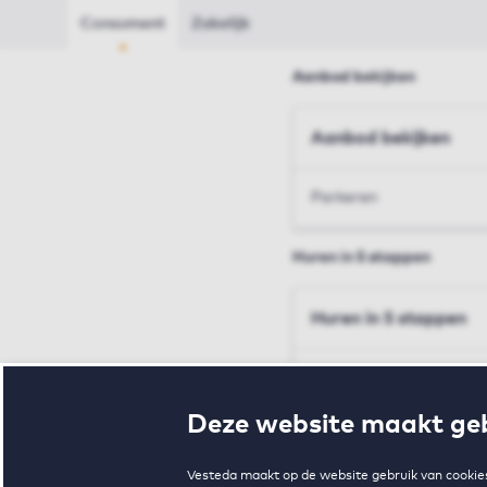
Consument
Zakelijk
Aanbod bekijken
Aanbod bekijken
Parkeren
Huren in 5 stappen
Huren in 5 stappen
Inschrijven en bezichtig
Deze website maakt geb
Voorwaarden en toewij
Vesteda maakt op de website gebruik van cookies