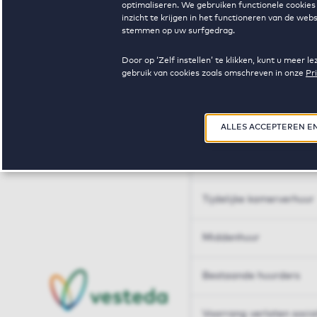
optimaliseren. We gebruiken functionele cookies 
Huren op maat
inzicht te krijgen in het functioneren van de we
stemmen op uw surfgedrag.
Huren op maat
Door op ‘Zelf instellen’ te klikken, kunt u meer
gebruik van cookies zoals omschreven in onze
Pr
Woningdelen
50+
ALLES ACCEPTEREN E
Sleutelberoepen
Tijdelijke kamerverhuur
Middenhuur
Bestaande huurders
Voorrang verlaten soci