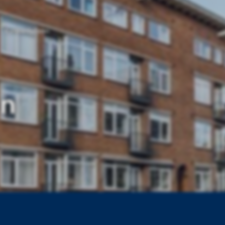
Kennedylaan
an