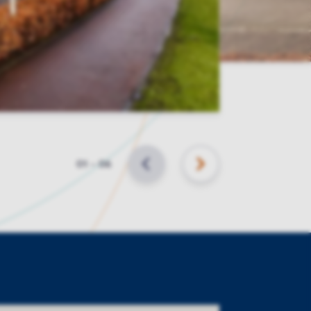
Slide
01
–
06
VORIGE
VOLGENDE