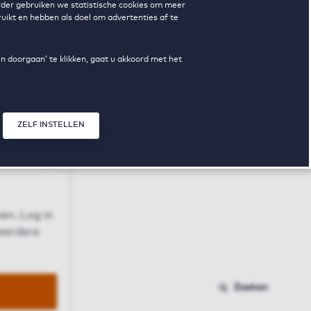
erder gebruiken we statistische cookies om meer
uikt en hebben als doel om advertenties af te
en doorgaan’ te klikken, gaat u akkoord met het
ZELF INSTELLEN
Sluit modal
n
en. Log in
 eerdere
Zoeken