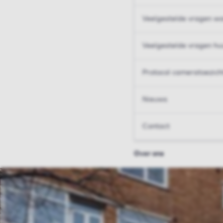
Veelgestelde vragen wo
Veelgestelde vragen hu
Protocol cameratoezich
Nieuws
Contact
Over ons