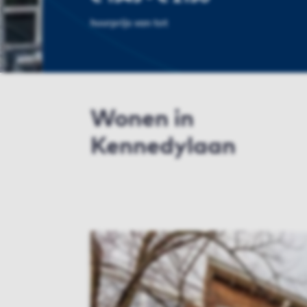
huurprijs van tot
Wonen in
Kennedylaan