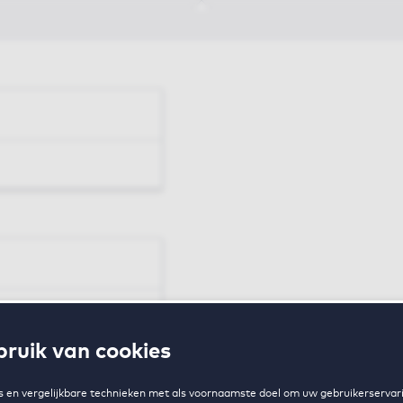
en
ruik van cookies
zing
 en vergelijkbare technieken met als voornaamste doel om uw gebruikerservari