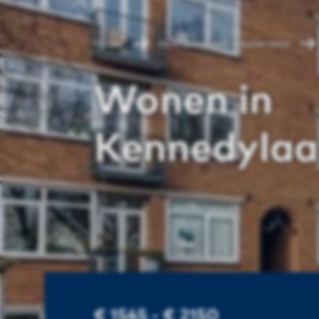
Home
Huurwoningen Amsterdam
Wonen in
Kennedyla
€ 1545 - € 2150