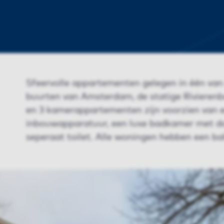
Sfeervolle appartementen gelegen in één van
buurten van Amsterdam, de statige Rivierenbu
en 3 kamerappartementen zijn voorzien van 
inbouwapparatuur, een luxe badkamer met d
seperaat toilet. Alle woningen hebben een bal