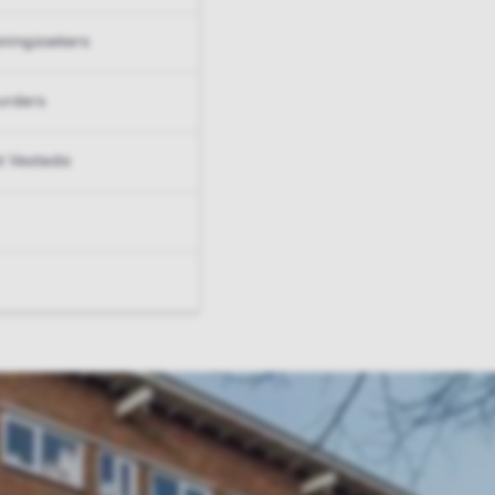
ningzoekers
urders
t Vesteda