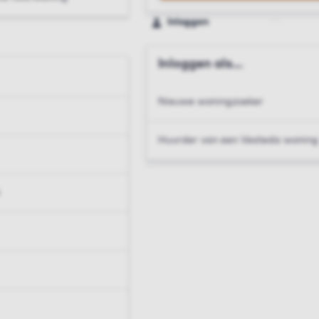
Inloggen
Inloggen als...
Nieuwe woningzoeker
Huurder van een Vesteda woning