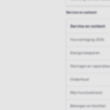
Service en contact
Service en contact
Huurverhoging 2026
Energie besparen
Storingen en reparaties
Onderhoud
Mijn huur(contract)
Belangen en klachten