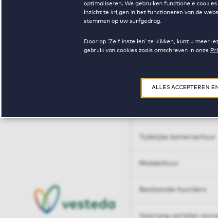
optimaliseren. We gebruiken functionele cookies 
Huren op maat
inzicht te krijgen in het functioneren van de we
stemmen op uw surfgedrag.
Huren op maat
Door op ‘Zelf instellen’ te klikken, kunt u meer
gebruik van cookies zoals omschreven in onze
Pr
Woningdelen
50+
ALLES ACCEPTEREN E
Sleutelberoepen
Tijdelijke kamerverhuur
Middenhuur
Bestaande huurders
Voorrang verlaten soci