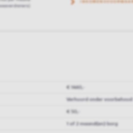
INKOMENSVOORWAA
weeverdieners)
€ 1460,-
Verhuurd onder voorbehoud
€ 50,-
1 of 2 maand(en) borg