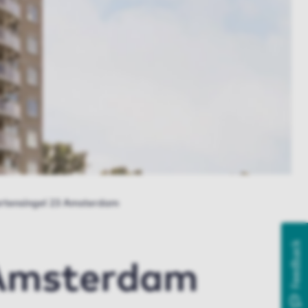
rtensingel 23 Amsterdam
Feedback
 Amsterdam