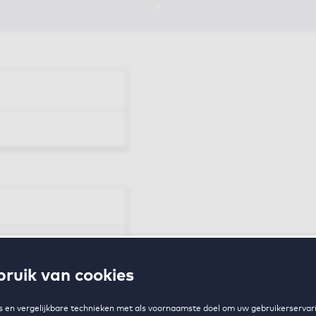
en
ruik van cookies
zing
 en vergelijkbare technieken met als voornaamste doel om uw gebruikerservari