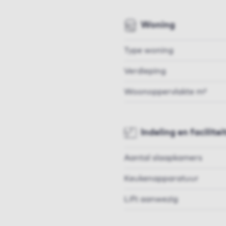
Woning
Type woning
Verdieping
Woonoppervlakte m²
Indeling en facilitei
Aantal slaapkamers
Keukenapparatuur
Lift aanwezig