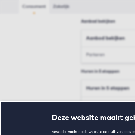
Consument
Zakelijk
Aanbod bekijken
Aanbod bekijken
Parkeren
Huren in 5 stappen
Huren in 5 stappen
Inschrijven en bezichtig
Deze website maakt geb
Voorwaarden en toewij
Vesteda maakt op de website gebruik van cookies