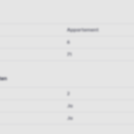
Appartement
6
71
ten
2
Ja
Ja