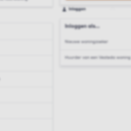
Inloggen
Inloggen als...
Nieuwe woningzoeker
Huurder van een Vesteda woning