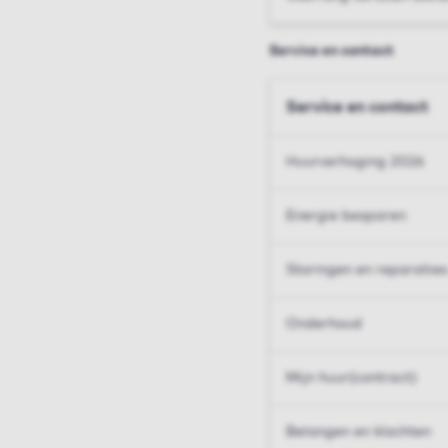
Service en contact
Service en contact
Huurverhoging 2026
Energie besparen
Storingen en reparaties
Onderhoud
Mijn huur(contract)
Belangen en klachten