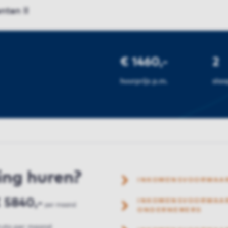
ten II
€ 1460,-
2
huurprijs p.m.
sla
ing huren?
INKOMENSVOORWAA
 5840,-
INKOMENSVOORWAAR
per maand
ONDERNEMERS
ruto per maand