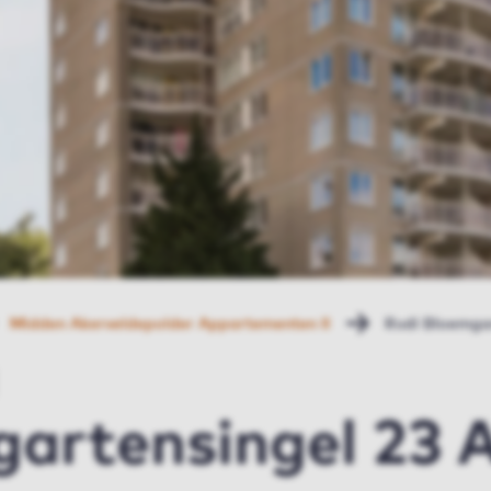
Midden Akerveldepolder Appartementen II
Rudi Bloemga
gartensingel 23