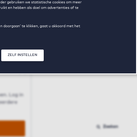
erder gebruiken we statistische cookies om meer
uikt en hebben als doel om advertenties af te
en doorgaan’ te klikken, gaat u akkoord met het
ZELF INSTELLEN
Sluit modal
n
en. Log in
 eerdere
Zoeken