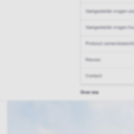
Veelgestelde vragen wo
Veelgestelde vragen hu
Protocol cameratoezich
Nieuws
Contact
Over ons