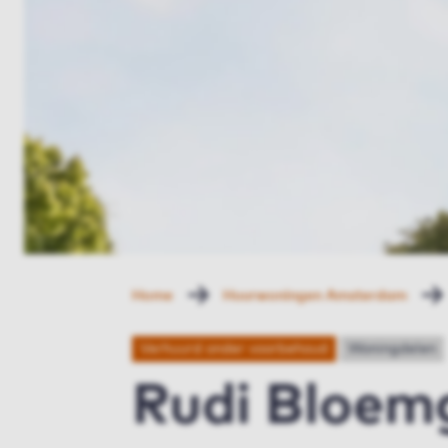
Home
Huurwoningen Amsterdam
Verhuurd onder voorbehoud
Woningdelen
Rudi Bloem