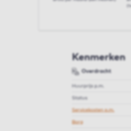
(t
Kenmerken
Overdracht
Huurprijs p.m.
Status
Servicekosten p.m.
Borg