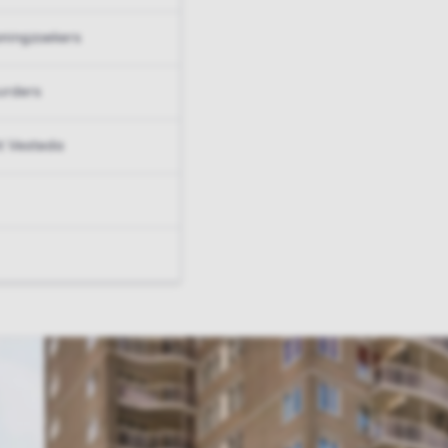
ningzoekers
urders
t Vesteda