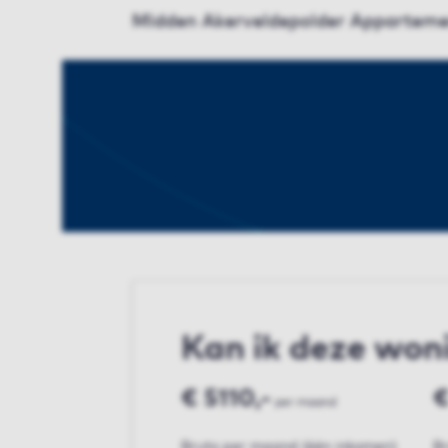
Midden Akerveldepolder Appartemen
Kan ik deze won
€ 5110,-
€
per maand
Bruto per maand (één inkomen)
B