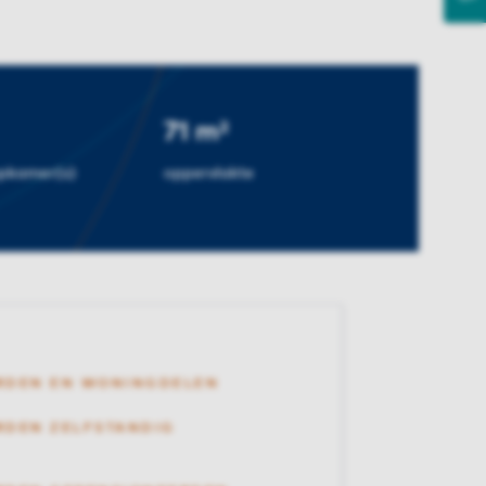
71 m²
apkamer(s)
oppervlakte
RDEN EN WONINGDELEN
DEN ZELFSTANDIG