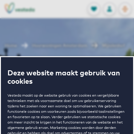
OPEN
0
Opgeslagen p
NL
EN
FAVORIETEN
INLOGGEN
Home
Huurwoningen Amsterdam
Mijndenhof
Wonen in
Deze website maakt gebruik van
cookies
Mijndenhof
Vesteda maakt op de website gebruik van cookies en vergelijkbare
technieken met als voornaamste doel om uw gebruikerservaring
tijdens het zoeken naar een woning te optimaliseren. We gebruiken
Regelmatig beschikbaar
functionele cookies om voorkeuren zoals bijvoorbeeld taalinstellingen
en favorieten op te slaan. Verder gebruiken we statistische cookies
om meer inzicht te krijgen in het functioneren van de website en het
algemene gebruik ervan. Marketing cookies worden door derden
gebruikt en hebben als doel om advertenties af te stemmen op uw