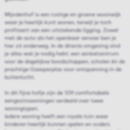
Mijndenhof is een rustige en groene woonwijk
waar je heerlijk kunt wonen, terwijl je toch
profiteert van een uitstekende ligging. Zowel
met de auto als het openbaar vervoer ben je
hier zó onderweg. In de directe omgeving vind
je alles wat je nodig hebt: een winkelcentrum
voor de dagelijkse boodschappen, scholen én de
prachtige Gaasperplas voor ontspanning in de
buitenlucht.
In dit fijne hofje zijn de 109 comfortabele
eengezinswoningen verdeeld over twee
woningtypen.
Iedere woning heeft een royale tuin waar
kinderen heerlijk kunnen spelen en ouders