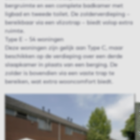
bergruimte en een complete badkamer met
ligbad en tweede toilet. De zolderverdieping –
bereikbaar via een vlizotrap – biedt volop extra
ruimte.
Type E – 54 woningen
Deze woningen zijn gelijk aan Type C, maar
beschikken op de verdieping over een derde
slaapkamer in plaats van een berging. De
zolder is bovendien via een vaste trap te
bereiken, wat extra wooncomfort biedt.