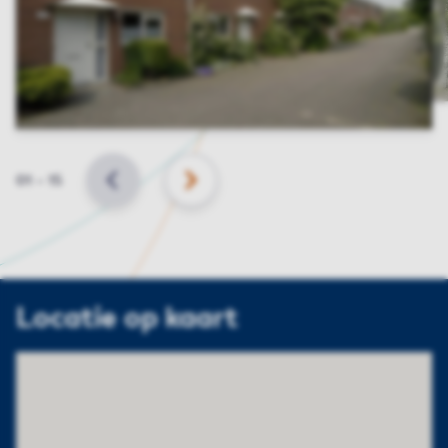
Slide
01
–
15
VORIGE
VOLGENDE
Locatie op kaart