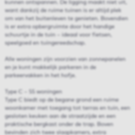
kunnen ontspannen. De ligging maakt niet uit,
want dankzij de ruime tuinen is er altijd plek
om van het buitenleven te genieten. Bovendien
is er extra opbergruimte door het handige
schuurtje in de tuin – ideaal voor fietsen,
speelgoed en tuingereedschap.
Alle woningen zijn voorzien van zonnepanelen
en je kunt makkelijk parkeren in de
parkeervakken in het hofje.
Type C – 55 woningen
Type C biedt op de begane grond een ruime
woonkamer met toegang tot terras en tuin, een
gesloten keuken aan de straatzijde en een
praktische bergkast onder de trap. Boven
bevinden zich twee slaapkamers, extra