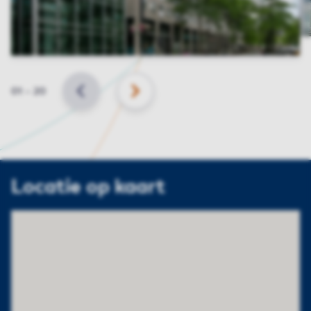
Slide
01
–
20
VORIGE
VOLGENDE
Locatie op kaart