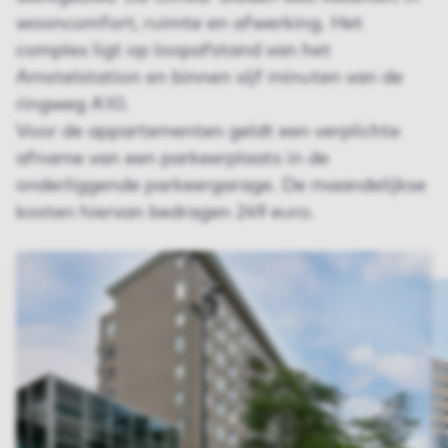
wooncomfort, ruimte en afwerking. Het
complex ligt op loopafstand van het
Amstelstation en binnen vijf minuten van de
ringweg A10.
Voor de appartementen geldt een verplichte
afname van een parkeerplaats in de
onderliggende parkeergarage. De maandelijkse
kosten hiervan bedragen 249 euro.