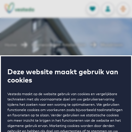
OPEN
0
Opgeslagen p
NL
EN
FAVORIETEN
INLOGGEN
Home
Huurwoningen Amsterdam
Mondriaan
Wonen in
Deze website maakt gebruik van
cookies
Mondriaan
Vesteda maakt op de website gebruik van cookies en vergelijkbare
technieken met als voornaamste doel om uw gebruikerservaring
tijdens het zoeken naar een woning te optimaliseren. We gebruiken
Regelmatig beschikbaar
functionele cookies om voorkeuren zoals bijvoorbeeld taalinstellingen
en favorieten op te slaan. Verder gebruiken we statistische cookies
om meer inzicht te krijgen in het functioneren van de website en het
algemene gebruik ervan. Marketing cookies worden door derden
gebruikt en hebben als doel om advertenties af te stemmen op uw