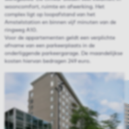
wooncomfort, ruimte en afwerking. Het
complex ligt op loopafstand van het
Amstelstation en binnen vijf minuten van de
ringweg A10.
Voor de appartementen geldt een verplichte
afname van een parkeerplaats in de
onderliggende parkeergarage. De maandelijkse
kosten hiervan bedragen 249 euro.