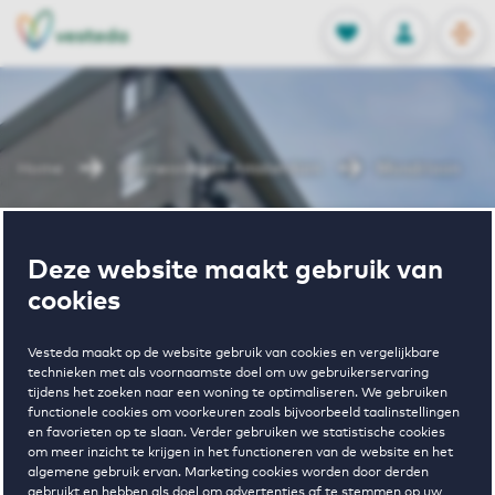
OPEN
0
Opgeslagen p
NL
EN
FAVORIETEN
INLOGGEN
Home
Huurwoningen Amsterdam
Mondriaan
Wonen in
Deze website maakt gebruik van
cookies
Mondriaan
Vesteda maakt op de website gebruik van cookies en vergelijkbare
technieken met als voornaamste doel om uw gebruikerservaring
tijdens het zoeken naar een woning te optimaliseren. We gebruiken
Regelmatig beschikbaar
functionele cookies om voorkeuren zoals bijvoorbeeld taalinstellingen
en favorieten op te slaan. Verder gebruiken we statistische cookies
om meer inzicht te krijgen in het functioneren van de website en het
algemene gebruik ervan. Marketing cookies worden door derden
gebruikt en hebben als doel om advertenties af te stemmen op uw