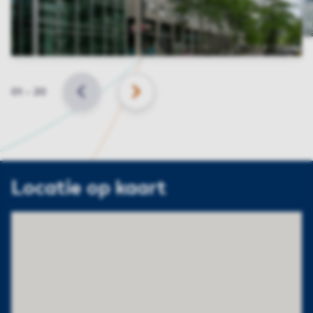
Slide
01
–
20
VORIGE
VOLGENDE
Locatie op kaart