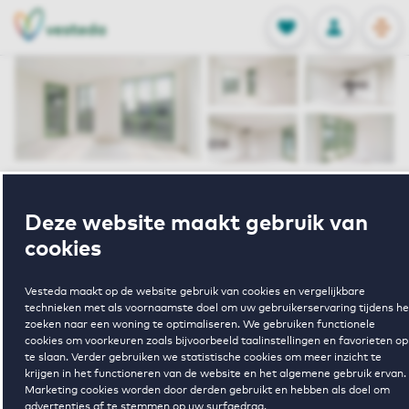
OPEN
0
Opgeslagen p
NL
EN
FAVORIETEN
INLOGGEN
Home
Huurwoningen Amsterdam
Deze website maakt gebruik van
Singelblok
Elzenhagensingel 1113 Amsterdam
cookies
Elzenhagensing
Vesteda maakt op de website gebruik van cookies en vergelijkbare
technieken met als voornaamste doel om uw gebruikerservaring tijdens he
zoeken naar een woning te optimaliseren. We gebruiken functionele
cookies om voorkeuren zoals bijvoorbeeld taalinstellingen en favorieten op
1113
te slaan. Verder gebruiken we statistische cookies om meer inzicht te
krijgen in het functioneren van de website en het algemene gebruik ervan.
Marketing cookies worden door derden gebruikt en hebben als doel om
advertenties af te stemmen op uw surfgedrag.