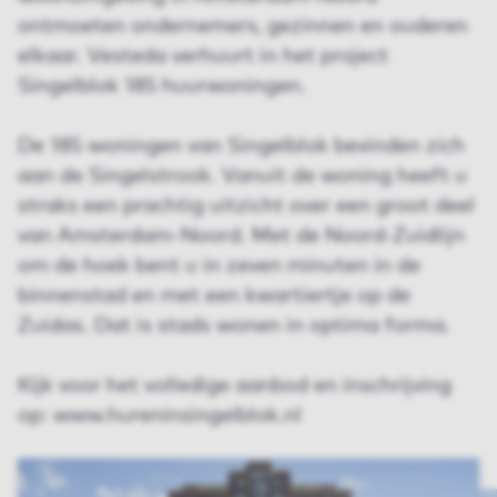
ontmoeten ondernemers, gezinnen en ouderen
elkaar. Vesteda verhuurt in het project
Singelblok 185 huurwoningen.
De 185 woningen van Singelblok bevinden zich
aan de Singelstrook. Vanuit de woning heeft u
straks een prachtig uitzicht over een groot deel
van Amsterdam-Noord. Met de Noord-Zuidlijn
om de hoek bent u in zeven minuten in de
binnenstad en met een kwartiertje op de
Zuidas. Dat is stads wonen in optima forma.
Kijk voor het volledige aanbod en inschrijving
op: www.hureninsingelblok.nl