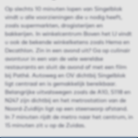
Op slechts 10 minuten lopen van Singelblok
vindt u alle voorzieningen die u nodig heeft,
zoals supermarkten, drogisterijen en
bakkerijen. In winkelcentrum Boven het IJ vindt
u ook de bekende winkelketens zoals Hema en
Decathlon. Zin in een avond uit? Ga op culinair
avontuur in een van de vele wereldse
restaurants en sluit de avond af met een film
bij Pathé. Autoweg en OV dichtbij Singelblok
ligt centraal en is gemakkelijk bereikbaar.
Belangrijke uitvalswegen zoals de A10, S118 en
N247 zijn dichtbij en het metrostation van de
Noord-Zuidlijn ligt op een steenworp afstand.
In 7 minuten rijdt de metro naar het centrum, in
15 minuten zit u op de Zuidas.