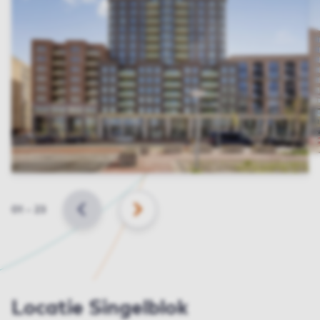
Slide
01
–
23
VORIGE
VOLGENDE
Locatie Singelblok