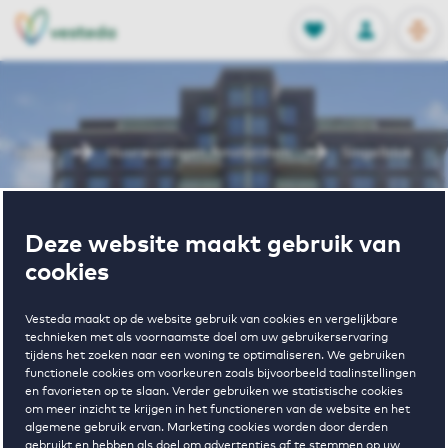
OPEN
0
Opgeslagen p
NL
EN
FAVORIETEN
INLOGGEN
Home
Huurwoningen Amsterdam
Singelblok
Wonen in
Deze website maakt gebruik van
cookies
Singelblok
Vesteda maakt op de website gebruik van cookies en vergelijkbare
technieken met als voornaamste doel om uw gebruikerservaring
tijdens het zoeken naar een woning te optimaliseren. We gebruiken
Regelmatig beschikbaar
functionele cookies om voorkeuren zoals bijvoorbeeld taalinstellingen
en favorieten op te slaan. Verder gebruiken we statistische cookies
om meer inzicht te krijgen in het functioneren van de website en het
algemene gebruik ervan. Marketing cookies worden door derden
gebruikt en hebben als doel om advertenties af te stemmen op uw