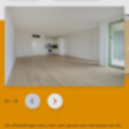
Slide
01
–
12
VORIGE
VOLGENDE
De afbeeldingen die u hier ziet, geven een impressie van dit