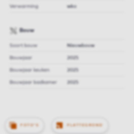
Verwarming
wko
Bouw
Soort bouw
Nieuwbouw
Bouwjaar
2025
Bouwjaar keuken
2025
Bouwjaar badkamer
2025
FOTO'S
PLATTEGROND