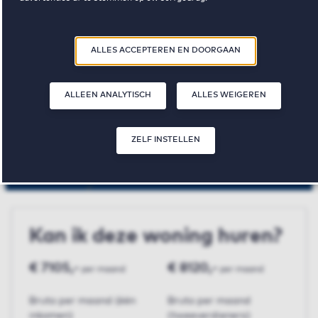
Amsterdam
Door op ‘Zelf instellen’ te klikken, kunt u meer lezen over onze cookies en
uw voorkeuren aanpassen. Door op ‘Alles accepteren en doorgaan’ te
ALLES ACCEPTEREN EN DOORGAAN
klikken, gaat u akkoord met het gebruik van cookies zoals omschreven in
onze
Privacy- en Cookieverklaring
.
Singelblok
ALLEEN ANALYTISCH
ALLES WEIGEREN
€ 2030,-
2
87 m²
ZELF INSTELLEN
huurprijs p.m.
slaapkamer(s)
oppervlakte
Kan ik deze woning huren?
€ 7105,-
€ 8120,-
per maand
per maand
Bruto per maand (één
Bruto per maand
inkomen)
(tweeverdieners)