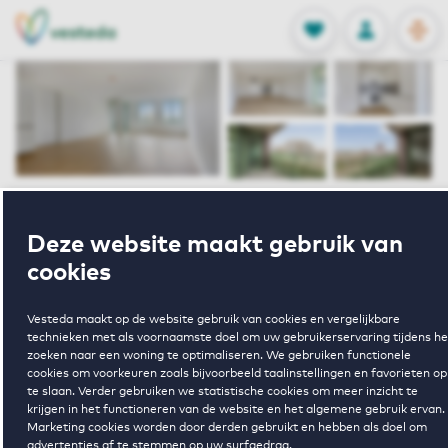
OPEN
0
Opgeslagen p
NL
EN
FAVORIETEN
INLOGGEN
Home
Huurwoningen Amsterdam
Deze website maakt gebruik van
Singelblok
Elzenhagensingel 949 Amsterdam
cookies
Verhuurd onder voorbehoud
Vesteda maakt op de website gebruik van cookies en vergelijkbare
technieken met als voornaamste doel om uw gebruikerservaring tijdens he
Elzenhagensing
zoeken naar een woning te optimaliseren. We gebruiken functionele
cookies om voorkeuren zoals bijvoorbeeld taalinstellingen en favorieten op
te slaan. Verder gebruiken we statistische cookies om meer inzicht te
949
krijgen in het functioneren van de website en het algemene gebruik ervan.
Marketing cookies worden door derden gebruikt en hebben als doel om
advertenties af te stemmen op uw surfgedrag.