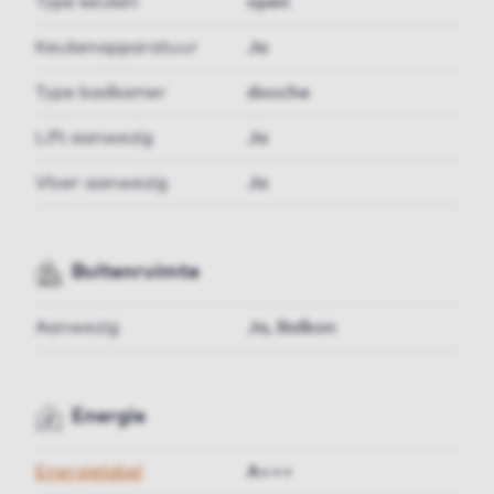
Type keuken
open
Keukenapparatuur
Ja
Type badkamer
douche
Lift aanwezig
Ja
Vloer aanwezig
Ja
Buitenruimte
Aanwezig
Ja, Balkon
Energie
Energielabel
A+++