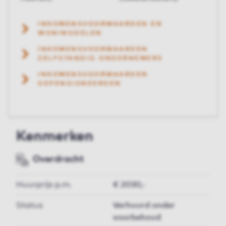
INKOMENSVOORWAARDEN EN
WONINGDELEN
INKOMENSVOORWAARDEN
ZELFSTANDIG ONDERNEMERS
INKOMENSVOORWAARDEN
GEPENSIONEERDEN
Kenmerken
Overdracht
Huurprijs p.m.
€ 2030,-
Status
Verhuurd onder
voorbehoud