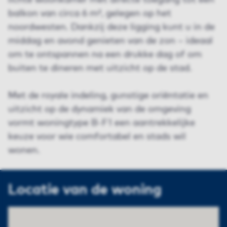
balkon van circa 6 m², gelegen op het
noordwesten. Dankzij deze ligging kunt u in de
middag en avond genieten van de zon – ideaal
om te ontspannen na een drukke dag of om
buiten te dineren met uitzicht op de stad.
Met de royale indeling, gunstige oriëntatie en
uitzicht op de dynamiek van de omgeving
vormt woningtype B-F1 een aantrekkelijke
keuze voor wie comfortabel en stads wil
wonen.
Locatie van de woning