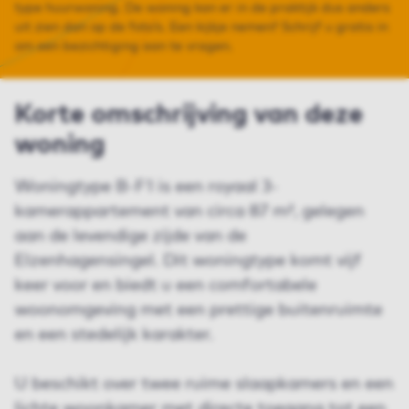
type huurwoning. De woning kan er in de praktijk dus anders
uit zien dan op de foto’s. Een kijkje nemen? Schrijf u gratis in
om een bezichtiging aan te vragen.
Korte omschrijving van deze
woning
Woningtype B-F1 is een royaal 3-
kamerappartement van circa 87 m², gelegen
aan de levendige zijde van de
Elzenhagensingel. Dit woningtype komt vijf
keer voor en biedt u een comfortabele
woonomgeving met een prettige buitenruimte
en een stedelijk karakter.
U beschikt over twee ruime slaapkamers en een
lichte woonkamer met directe toegang tot een