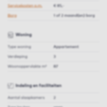
Servicekosten p.m.
€ 85,-
Borg
1 of 2 maand(en) borg
Woning
Type woning
Appartement
Verdieping
3
Woonoppervlakte m²
87
Indeling en faciliteiten
Aantal slaapkamers
2