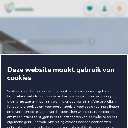
OPEN
0
Opgeslagen p
NL
EN
FAVORIETEN
INLOGGEN
Home
Huurwoningen Amsterdam
Steigereiland Schoener
Wonen in
Deze website maakt gebruik van
cookies
Steigereiland
Vesteda maakt op de website gebruik van cookies en vergelijkbare
technieken met als voornaamste doel om uw gebruikerservaring
tijdens het zoeken naar een woning te optimaliseren. We gebruiken
Schoener
functionele cookies om voorkeuren zoals bijvoorbeeld taalinstellingen
en favorieten op te slaan. Verder gebruiken we statistische cookies
om meer inzicht te krijgen in het functioneren van de website en het
algemene gebruik ervan. Marketing cookies worden door derden
gebruikt en hebben als doel om advertenties af te stemmen op uw