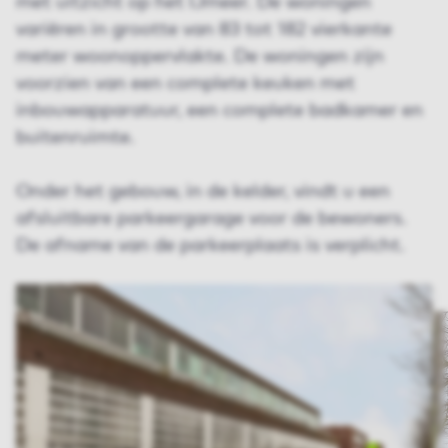
met uitzicht op het IJmeer. De woningen
variëren in grootte van 83 tot 182 vierkante
meter woonoppervlakte. De woningen zijn
voorzien van een complete keuken met
inbouwapparatuur, een complete badkamer en
buitenruimte.
Onder het gebouw, in de kelder, vindt u een
afsluitbare parkeergarage voor de bewoners.
De afname van de parkeerplaats is verplicht.