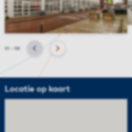
Slide
01
–
08
VORIGE
VOLGENDE
Locatie op kaart