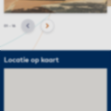
Slide
01
–
16
VORIGE
VOLGENDE
Locatie op kaart