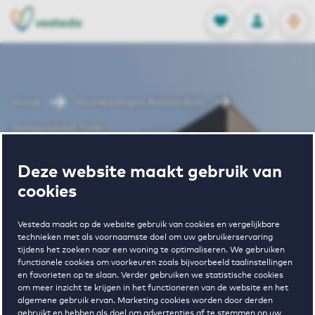
OPEN
0
Opgeslagen p
NL
EN
FAVORIETEN
INLOGGEN
Home
Huurwoningen Amsterdam
Steigereiland Tjalk
Wonen in
Deze website maakt gebruik van
cookies
Steigereiland
Vesteda maakt op de website gebruik van cookies en vergelijkbare
technieken met als voornaamste doel om uw gebruikerservaring
tijdens het zoeken naar een woning te optimaliseren. We gebruiken
Tjalk
functionele cookies om voorkeuren zoals bijvoorbeeld taalinstellingen
en favorieten op te slaan. Verder gebruiken we statistische cookies
om meer inzicht te krijgen in het functioneren van de website en het
algemene gebruik ervan. Marketing cookies worden door derden
gebruikt en hebben als doel om advertenties af te stemmen op uw