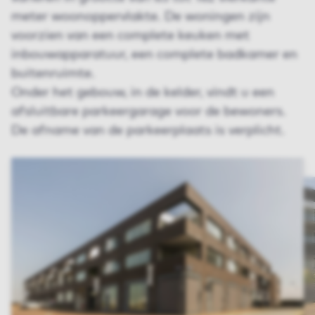
meter woonoppervlakte. De woningen zijn
voorzien van een complete keuken met
inbouwapparatuur, een complete badkamer en
buitenruimte.
Onder het gebouw, in de kelder, vindt u een
afsluitbare parkeergarage voor de bewoners.
De afname van de parkeerplaats is verplicht.