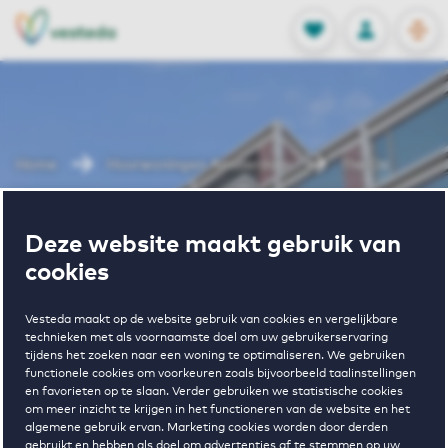
OPEN
0
Opgeslagen p
NL
EN
FAVORIETEN
INLOGGEN
Home
Huurwoningen Amsterdam
The Ox
Wonen in The
Deze website maakt gebruik van
cookies
Ox
Vesteda maakt op de website gebruik van cookies en vergelijkbare
technieken met als voornaamste doel om uw gebruikerservaring
tijdens het zoeken naar een woning te optimaliseren. We gebruiken
functionele cookies om voorkeuren zoals bijvoorbeeld taalinstellingen
en favorieten op te slaan. Verder gebruiken we statistische cookies
om meer inzicht te krijgen in het functioneren van de website en het
algemene gebruik ervan. Marketing cookies worden door derden
gebruikt en hebben als doel om advertenties af te stemmen op uw