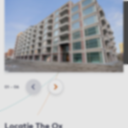
Slide
01
–
06
VORIGE
VOLGENDE
Locatie The Ox