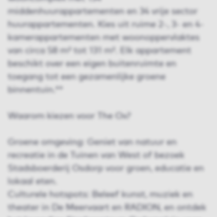
middenhuurappartementen en 34 vrije sector
huurappartementen. Kies uit ruime 2-, 3- en 4-
kamerappartementen met woonoppervlaktes
van circa 58 m² tot 131 m². Elk appartement
beschikt over een eigen buitenruimte en
toegang tot een gezamenlijke groene
binnentuin.**
Waarom kiezen voor The Ox?
Groene omgeving: Geniet van natuur en
recreatie in de Tuinen van West of bezoek
Stadsboerderij Osdorp voor groen, educatie en
lokaal eten.
Culturele hotspots: Beleef kunst, muziek en
theater in De Meervaart en RADION, en ontdek