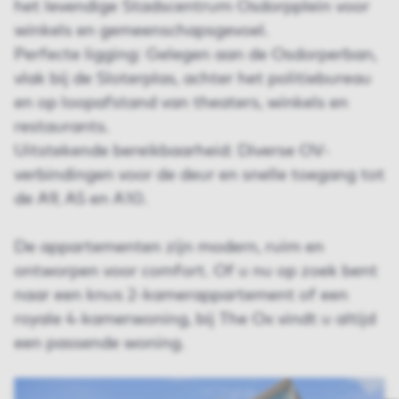
het levendige Stadscentrum Osdorpplein voor
winkels en gemeenschapsgevoel.
Perfecte ligging: Gelegen aan de Osdorperban,
vlak bij de Sloterplas, achter het politiebureau
en op loopafstand van theaters, winkels en
restaurants.
Uitstekende bereikbaarheid: Diverse OV-
verbindingen voor de deur en snelle toegang tot
de A9, A5 en A10.
De appartementen zijn modern, ruim en
ontworpen voor comfort. Of u nu op zoek bent
naar een knus 2-kamerappartement of een
royale 4-kamerwoning, bij The Ox vindt u altijd
een passende woning.