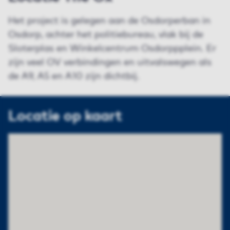
Het project is gelegen aan de Osdorperban in
Osdorp, achter het politiebureau, vlak bij de
Sloterplas en Winkelcentrum Osdorppplein. Er
zijn veel OV verbindingen en uitvalswegen als
de A9, A5 en A10 zijn dichtbij.
Locatie op kaart