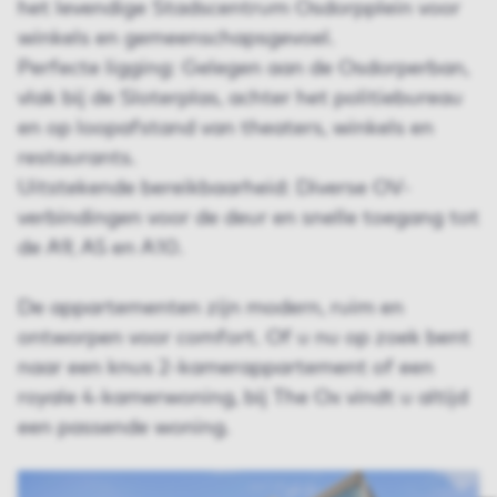
het levendige Stadscentrum Osdorpplein voor
winkels en gemeenschapsgevoel.
Perfecte ligging: Gelegen aan de Osdorperban,
vlak bij de Sloterplas, achter het politiebureau
en op loopafstand van theaters, winkels en
restaurants.
Uitstekende bereikbaarheid: Diverse OV-
verbindingen voor de deur en snelle toegang tot
de A9, A5 en A10.
De appartementen zijn modern, ruim en
ontworpen voor comfort. Of u nu op zoek bent
naar een knus 2-kamerappartement of een
royale 4-kamerwoning, bij The Ox vindt u altijd
een passende woning.