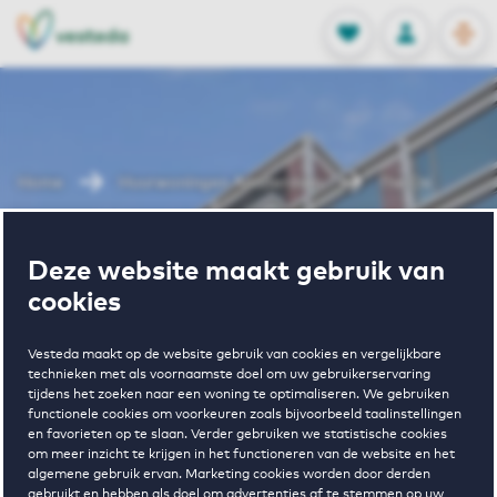
OPEN
0
Opgeslagen p
NL
EN
FAVORIETEN
INLOGGEN
Home
Huurwoningen Amsterdam
The Ox
Wonen in The
Deze website maakt gebruik van
cookies
Ox
Vesteda maakt op de website gebruik van cookies en vergelijkbare
technieken met als voornaamste doel om uw gebruikerservaring
tijdens het zoeken naar een woning te optimaliseren. We gebruiken
functionele cookies om voorkeuren zoals bijvoorbeeld taalinstellingen
en favorieten op te slaan. Verder gebruiken we statistische cookies
om meer inzicht te krijgen in het functioneren van de website en het
algemene gebruik ervan. Marketing cookies worden door derden
gebruikt en hebben als doel om advertenties af te stemmen op uw