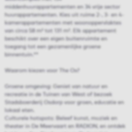
middenhuurappartementen en 34 vrije sector
huurappartementen. Kies uit ruime 2-, 3- en 4-
kamerappartementen met woonoppervlaktes
van circa 58 m² tot 131 m². Elk appartement
beschikt over een eigen buitenruimte en
toegang tot een gezamenlijke groene
binnentuin.**
Waarom kiezen voor The Ox?
Groene omgeving: Geniet van natuur en
recreatie in de Tuinen van West of bezoek
Stadsboerderij Osdorp voor groen, educatie en
lokaal eten.
Culturele hotspots: Beleef kunst, muziek en
theater in De Meervaart en RADION, en ontdek