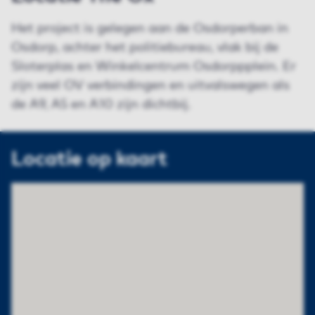
Het project is gelegen aan de Osdorperban in
Osdorp, achter het politiebureau, vlak bij de
Sloterplas en Winkelcentrum Osdorppplein. Er
zijn veel OV verbindingen en uitvalswegen als
de A9, A5 en A10 zijn dichtbij.
Locatie op kaart