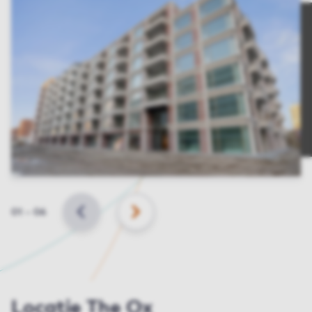
Slide
01
–
06
VORIGE
VOLGENDE
Locatie The Ox