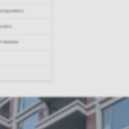
ningzoekers
urders
t Vesteda