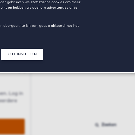
erder gebruiken we statistische cookies om meer
uikt en hebben als doel om advertenties af te
en doorgaan’ te klikken, gaat u akkoord met het
ZELF INSTELLEN
Sluit modal
n
en. Log in
 eerdere
Zoeken