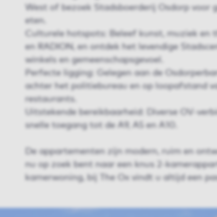
West of bezoek Stadsboerderij Osdorp voor g
eten.
Culturele hotspots: Beleef kunst, muziek en 
en RADION, en ontdek het levendige Stadsce
winkels en gemeenschapsgevoel.
Perfecte ligging: Gelegen aan de Osdorperban,
achter het politiebureau en op loopafstand v
restaurants.
Uitstekende bereikbaarheid: Diverse OV-verb
snelle toegang tot de A9, A5 en A10.
De appartementen zijn modern, ruim en ontw
nu op zoek bent naar een knus 2-kamerappar
kamerwoning, bij The Ox vindt u altijd een p