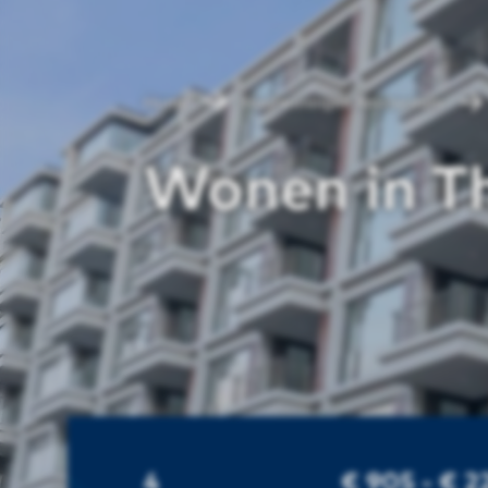
Home
Huurwoningen Amsterdam
Wonen in T
4
€ 905 - € 2