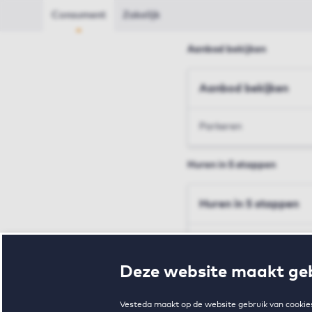
Consument
Zakelijk
Aanbod bekijken
Aanbod bekijken
Parkeren
Huren in 5 stappen
Huren in 5 stappen
Inschrijven en bezichtig
Deze website maakt geb
Voorwaarden en toewij
Vesteda maakt op de website gebruik van cookies