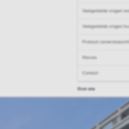
Veelgestelde vragen wo
Veelgestelde vragen hu
Protocol cameratoezich
Nieuws
Contact
Over ons