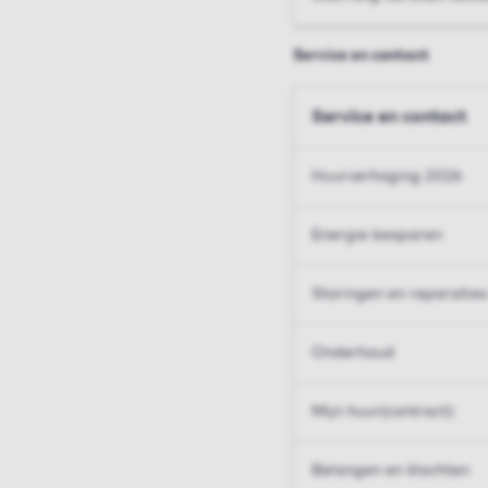
Service en contact
Service en contact
Huurverhoging 2026
Energie besparen
Storingen en reparaties
Onderhoud
Mijn huur(contract)
Belangen en klachten