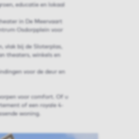
roen, educatie en lokaal
theater in De Meervaart
ntrum Osdorpplein voor
 vlak bij de Sloterplas,
an theaters, winkels en
indingen voor de deur en
orpen voor comfort. Of u
tement of een royale 4-
assende woning.