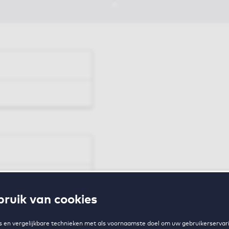
en
ruik van cookies
zing
 en vergelijkbare technieken met als voornaamste doel om uw gebruikerservari