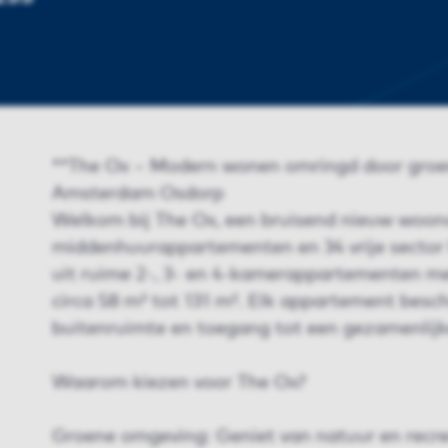
**The Ox – Modern wonen omringd door groen
Amsterdam Osdorp
Welkom bij The Ox, een bruisend nieuw woo
middenhuurappartementen en 34 vrije sector
uit ruime 2-, 3- en 4-kamerappartementen m
circa 58 m² tot 131 m². Elk appartement besch
buitenruimte en toegang tot een gezamenlijk
Waarom kiezen voor The Ox?
Groene omgeving: Geniet van natuur en recre