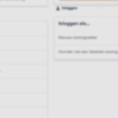
Inloggen
Inloggen als...
Nieuwe woningzoeker
Huurder van een Vesteda woning