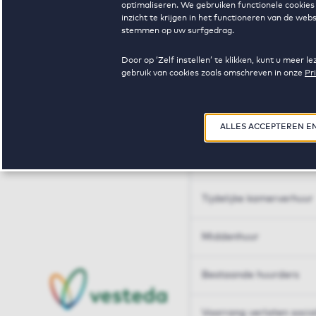
optimaliseren. We gebruiken functionele cookies 
Huren op maat
inzicht te krijgen in het functioneren van de we
stemmen op uw surfgedrag.
Huren op maat
Door op ‘Zelf instellen’ te klikken, kunt u meer
gebruik van cookies zoals omschreven in onze
Pr
Woningdelen
50+
ALLES ACCEPTEREN E
Sleutelberoepen
Tijdelijke kamerverhuur
Middenhuur
Bestaande huurders
Voorrang verlaten soci