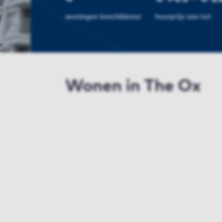
woningen beschikbaar
huurprijs van tot
Wonen in The Ox