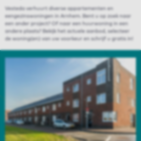
Vesteda verhuurt diverse appartementen en
eengezinswoningen in Arnhem
.
Bent u op zoek naar
een ander project? Of naar een huurwoning in een
andere plaats? Bekijk het actuele aanbod, selecteer
de woning(en) van uw voorkeur en schrijf u gratis in!