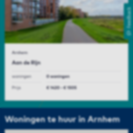
Feedback
Arnhem
Aan de Rijn
woningen
0 woningen
Prijs
€ 1420 - € 1505
Woningen te huur in Arnhem