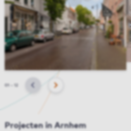
Slide
01
–
12
VORIGE
VOLGENDE
Projecten in Arnhem