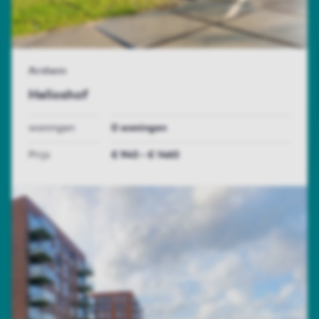
Arnhem
Helioshof
woningen
0 woningen
Prijs
€ 940 - € 1460