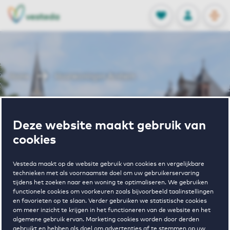
OPEN
0
Opgeslagen p
NL
EN
FAVORIETEN
INLOGGEN
Home
Huurwoningen Arnhem
Wonen in
Deze website maakt gebruik van
Arnhem
cookies
Vesteda maakt op de website gebruik van cookies en vergelijkbare
technieken met als voornaamste doel om uw gebruikerservaring
tijdens het zoeken naar een woning te optimaliseren. We gebruiken
BEKIJK HET WONINGAANBOD
functionele cookies om voorkeuren zoals bijvoorbeeld taalinstellingen
en favorieten op te slaan. Verder gebruiken we statistische cookies
om meer inzicht te krijgen in het functioneren van de website en het
algemene gebruik ervan. Marketing cookies worden door derden
gebruikt en hebben als doel om advertenties af te stemmen op uw