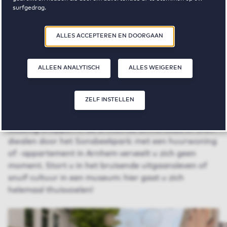
surfgedrag.
Door op ‘Zelf instellen’ te klikken, kunt u meer lezen over onze cookies
ALLES ACCEPTEREN EN DOORGAAN
en uw voorkeuren aanpassen. Door op ‘Alles accepteren en doorgaan’
te klikken, gaat u akkoord met het gebruik van cookies zoals
omschreven in onze
Privacy- en Cookieverklaring
.
ALLEEN ANALYTISCH
ALLES WEIGEREN
Vrije sector huurwoningen in
Arnhem
ZELF INSTELLEN
Gezellig shoppen in de bruisende binnenstad of uren
dwalen door het Sonsbeekpark: met een huurwoning
of -appartement in Arnhem verveelt u zich geen
moment. Stort u in het bruisende uitgaansleven of
snuif cultuur in een museum: hier gaat u zich
helemaal thuisvoelen!