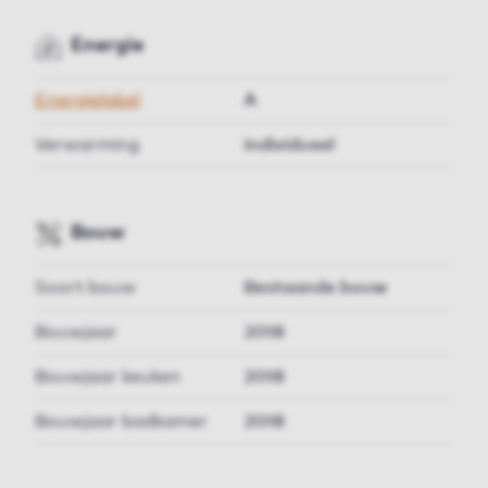
Energie
Energielabel
A
Verwarming
individueel
Bouw
Soort bouw
Bestaande bouw
Bouwjaar
2018
Bouwjaar keuken
2018
Bouwjaar badkamer
2018