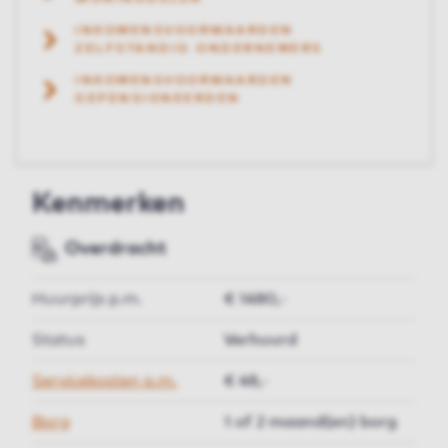
INKOMENSVOORWAARDEN
ZELFSTANDIG ONDERNEMERS
INKOMENSVOORWAARDEN
GEPENSIONEERDEN
Kenmerken
Overdracht
Huurprijs p.m.
€ 1480,-
Status
Verhuurd
Servicekosten p.m.
€ 48,-
Borg
1 of 2 maand(en) borg