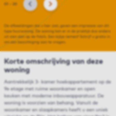
Slide
01
–
20
VORIGE
VOLGENDE
De afbeeldingen die u hier ziet, geven een impressie van dit
type huurwoning. De woning kan er in de praktijk dus anders
uit zien dan op de foto’s. Een kijkje nemen? Schrijf u gratis in
om een bezichtiging aan te vragen.
Korte omschrijving van deze
woning
Aantrekkelijk 3- kamer hoekappartement op de
9e etage met ruime woonkamer en open
keuken met moderne inbouwapparatuur. De
woning is voorzien van behang. Vanuit de
woonkamer en slaapkamers heeft u een uniek