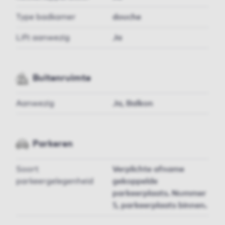
Type badkamer
douche
Lift aanwezig
Ja
Buitenruimte
Aanwezig
Ja, Balkon
Parkeren
Soort
Verplichte afname
parkeergelegenheid
gekoppelde
parkeerplaats. Nummer
5, parkeerplaats binnen.