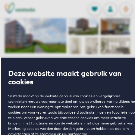
OPEN
0
Opgeslagen p
NL
EN
FAVORIETEN
INLOGGEN
Home
Huurwoningen Arnhem
Deze website maakt gebruik van
Aan de Rijn
Veerpolderstraat 25 49 Arnhem
cookies
Verhuurd
Vesteda maakt op de website gebruik van cookies en vergelijkbare
technieken met als voornaamste doel om uw gebruikerservaring tijdens he
Veerpolderstra
zoeken naar een woning te optimaliseren. We gebruiken functionele
cookies om voorkeuren zoals bijvoorbeeld taalinstellingen en favorieten op
te slaan. Verder gebruiken we statistische cookies om meer inzicht te
25 49 Arnhem
krijgen in het functioneren van de website en het algemene gebruik ervan.
Marketing cookies worden door derden gebruikt en hebben als doel om
advertenties af te stemmen op uw surfgedrag.