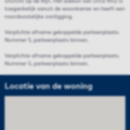
uitzicht op de Rijn. Het balkon van circa 9m2 is
toegankelijk vanuit de woonkamer en heeft een
noordoostelijke zonligging.
Verplichte afname gekoppelde parkeerplaats.
Nummer 5, parkeerplaats binnen.
Verplichte afname gekoppelde parkeerplaats.
Nummer 5, parkeerplaats binnen.
Locatie van de woning