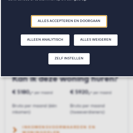
Door op ‘Zelf instellen’ te klikken, kunt u meer lezen over onze cookies en
Aan de Rijn
uw voorkeuren aanpassen. Door op ‘Alles accepteren en doorgaan’ te
ALLES ACCEPTEREN EN DOORGAAN
klikken, gaat u akkoord met het gebruik van cookies zoals omschreven in
onze
Privacy- en Cookieverklaring
.
€ 1480,-
2
84 m²
ALLEEN ANALYTISCH
ALLES WEIGEREN
huurprijs p.m.
slaapkamer(s)
oppervlakte
ZELF INSTELLEN
Kan ik deze woning huren?
€ 5180,-
€ 5920,-
per maand
per maand
Bruto per maand (één
Bruto per maand
inkomen)
(tweeverdieners)
INKOMENSVOORWAARDEN EN
WONINGDELEN