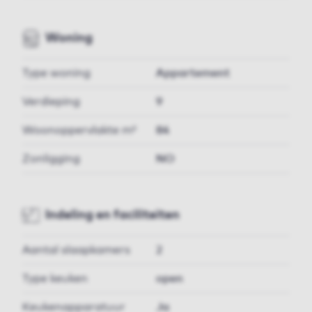
Woning
Type woning
Appartement
Verdieping
9
Woonoppervlakte m²
84
Zonligging
NO
Indeling en faciliteiten
Aantal slaapkamers
2
Type keuken
open
Keukenapparatuur
Ja