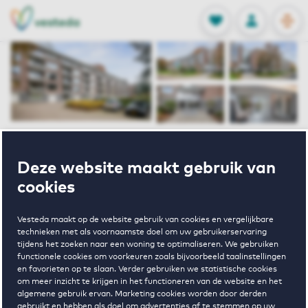
OPEN
0
Opgeslagen p
NL
EN
FAVORIETEN
INLOGGEN
Home
Huurwoningen Arnhem
Deze website maakt gebruik van
Kluizeweg
Kluizeweg 152 Arnhem
cookies
Verhuurd onder voorbehoud
Vesteda maakt op de website gebruik van cookies en vergelijkbare
technieken met als voornaamste doel om uw gebruikerservaring
Kluizeweg 152
tijdens het zoeken naar een woning te optimaliseren. We gebruiken
functionele cookies om voorkeuren zoals bijvoorbeeld taalinstellingen
en favorieten op te slaan. Verder gebruiken we statistische cookies
Arnhem
om meer inzicht te krijgen in het functioneren van de website en het
algemene gebruik ervan. Marketing cookies worden door derden
gebruikt en hebben als doel om advertenties af te stemmen op uw