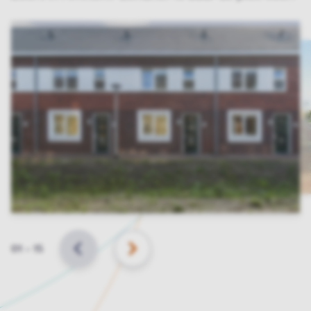
Slide
01
–
15
VORIGE
VOLGENDE