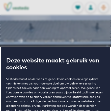
OPEN
0
Opgeslagen p
NL
EN
FAVORIETEN
INLOGGEN
Home
Huurwoningen Arnhem
Lunahof
Wonen in
Deze website maakt gebruik van
cookies
Lunahof
Vesteda maakt op de website gebruik van cookies en vergelijkbare
technieken met als voornaamste doel om uw gebruikerservaring
tijdens het zoeken naar een woning te optimaliseren. We gebruiken
functionele cookies om voorkeuren zoals bijvoorbeeld taalinstellingen
en favorieten op te slaan. Verder gebruiken we statistische cookies
om meer inzicht te krijgen in het functioneren van de website en het
algemene gebruik ervan. Marketing cookies worden door derden
gebruikt en hebben als doel om advertenties af te stemmen op uw