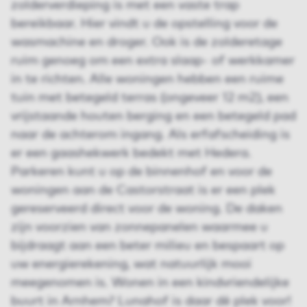
zolderverdieping is met een vaste trap
bereikbaar. Hier vindt u de opstelling voor de
wasmachine en droger. Ook is de zolderetage
ruim genoeg om een extra slaap- of werkkamer
in te richten. Alle woningen hebben een ruime
tuin met betegeld terras (ongeveer 12 m2), een
vrijstaande houten berging en een betegeld pad
naar de achterom ingang. Als erfafscheiding is
er een gaashekwerk bedekt met Hedera.
Parkeren kunt u op de binnenhof en voor de
woningen aan de Castorstraat is er een plek
gereserveerd direct voor de woning. De daken
zijn voorzien van zonnepanelen waarmee u
bijdraagt ​​aan een beter milieu en bespaart op
uw energierekening, wat natuurlijk mooi
meegenomen is. Wonen in een kindvriendelijke
buurt in Arnhem? Lunahof is daar dè plek voor!