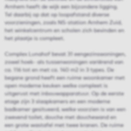
Arnhem heeft de wijk een bijzondere ligging.
Tel daarbij op dat op loopafstand diverse
voorzieningen, zoals NS-station Arnhem Zuid,
het winkelcentrum en scholen zich bevinden en
het plaatje is compleet.
Complex Lunahof bevat 31 eengezinswoningen,
zowel hoek- als tussenwoningen variërend van
ca. 116 tot en met ca. 140 m2 in 3 types. De
begane grond heeft een ruime woonkamer met
open moderne keuken welke compleet is
uitgerust met inbouwapparatuur. Op de eerste
etage zijn 3 slaapkamers en een moderne
badkamer gesitueerd, welke voorzien is van een
zwevend toilet, douche met douchewand en
een grote wastafel met twee kranen. De ruime