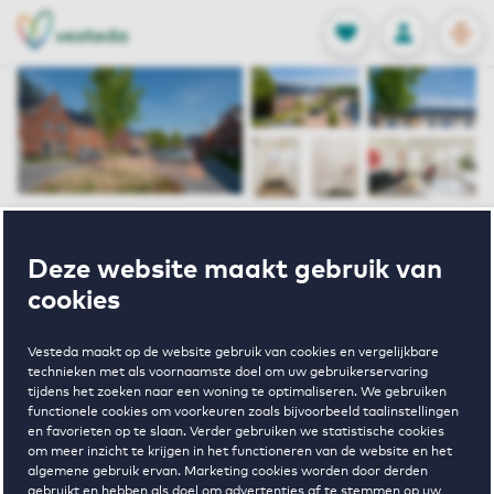
OPEN
0
Opgeslagen p
NL
EN
FAVORIETEN
INLOGGEN
Home
Huurwoningen Assen
Deze website maakt gebruik van
Diepstroeten
Bovist 16 Assen
cookies
Verhuurd
Vesteda maakt op de website gebruik van cookies en vergelijkbare
technieken met als voornaamste doel om uw gebruikerservaring
Bovist 16 Assen
tijdens het zoeken naar een woning te optimaliseren. We gebruiken
functionele cookies om voorkeuren zoals bijvoorbeeld taalinstellingen
en favorieten op te slaan. Verder gebruiken we statistische cookies
om meer inzicht te krijgen in het functioneren van de website en het
Diepstroeten
algemene gebruik ervan. Marketing cookies worden door derden
gebruikt en hebben als doel om advertenties af te stemmen op uw