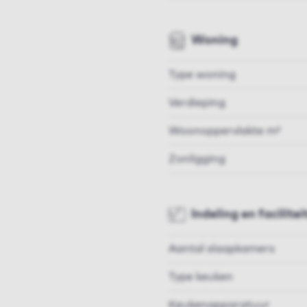
Woning
Type woning
Verdieping
Woonoppervlakte m²
Zonligging
Indeling en facilitei
Aantal slaapkamers
Type keuken
Keukenapparatuur