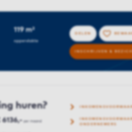
119 m²
DELEN
BEWAA
oppervlakte
INSCHRIJVEN & BEZIC
ing huren?
INKOMENSVOORWAA
 6136,-
INKOMENSVOORWAAR
per maand
ONDERNEMERS