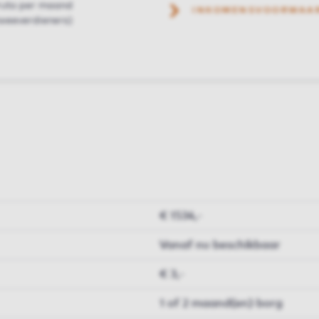
ruto per maand
INKOMENSVOORWAA
weeverdieners)
€ 1534,-
Vanaf nu beschikbaar
€ 3,-
1 of 2 maand(en) borg