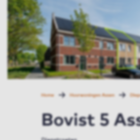
Home
Huurwoningen Assen
Diep
Bovist 5 As