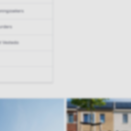
ningzoekers
urders
t Vesteda