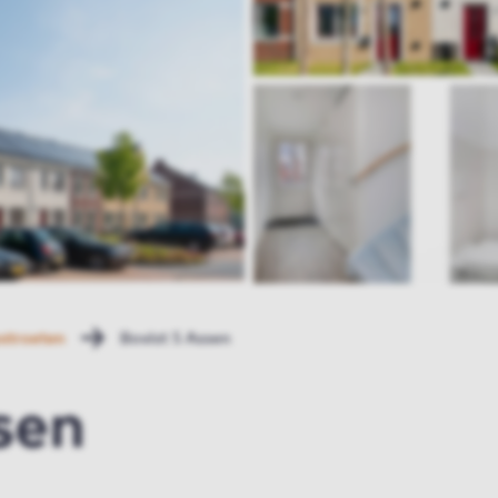
stroeten
Bovist 5 Assen
sen