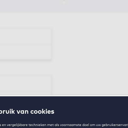
en
ruik van cookies
zing
 en vergelijkbare technieken met als voornaamste doel om uw gebruikerservari