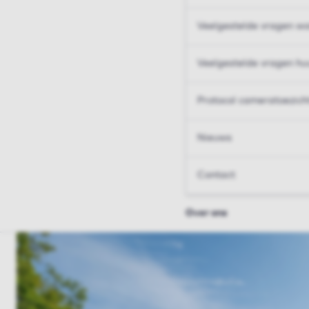
Veelgestelde vragen wo
Veelgestelde vragen hu
Protocol cameratoezich
Nieuws
Contact
Over ons