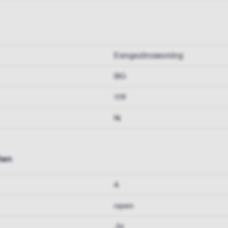
Eengezinswoning
BG
119
N
ten
4
open
Ja