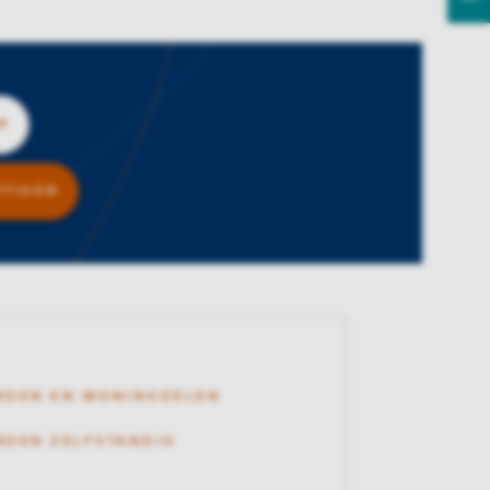
R
BEWAAR, VOEG BOVIST 5 TOE AAN FAVORIETEN
HTIGEN
RDEN EN WONINGDELEN
DEN ZELFSTANDIG