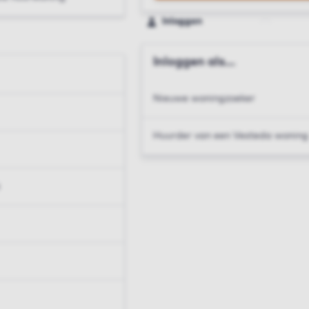
Inloggen
Inloggen als...
Nieuwe woningzoeker
Huurder van een Vesteda woning