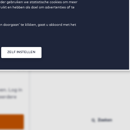
erder gebruiken we statistische cookies om meer
uikt en hebben als doel om advertenties af te
en doorgaan’ te klikken, gaat u akkoord met het
ZELF INSTELLEN
Sluit modal
n
en. Log in
 eerdere
Zoeken