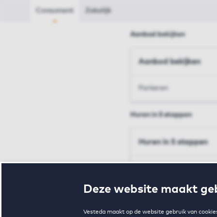
Consument
Zakelijk
Aanbod bekijken
Aanbod bekijken
Parkeren
Huren in 5 stappen
Huren in 5 stappen
Inschrijven en bezichtig
Deze website maakt geb
Voorwaarden en toewij
Vesteda maakt op de website gebruik van cookies