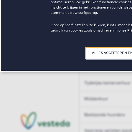
optimaliseren. We gebruiken functionele cookies 
Huren op maat
inzicht te krijgen in het functioneren van de we
stemmen op uw surfgedrag.
Huren op maat
Door op ‘Zelf instellen’ te klikken, kunt u meer
gebruik van cookies zoals omschreven in onze
Pr
Woningdelen
50+
ALLES ACCEPTEREN E
Sleutelberoepen
Tijdelijke kamerverhuur
Middenhuur
Bestaande huurders
Voorrang verlaten soci