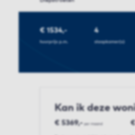
Diepstroeten
€ 1534,-
4
huurprijs p.m.
slaapkamer(s)
Kan ik deze won
€ 5369,-
€
per maand