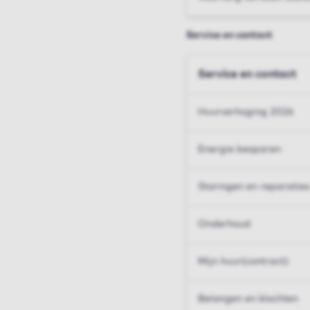
Service en contact
Service en contact
Huurverhoging 2026
Energie besparen
Storingen en reparaties
Onderhoud
Mijn huur(contract)
Belangen en klachten