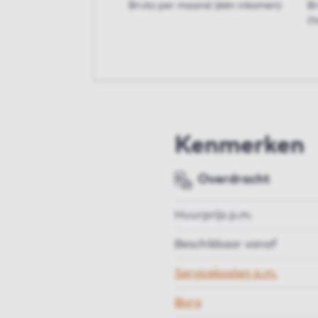
Bruto per maand (één inkomen)
B
(t
Kenmerken
Overdracht
Huurprijs p.m.
Beschikbaar vanaf
Servicekosten p.m.
Borg