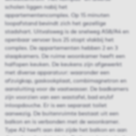
scholen liggen nabij het
appartementencomplex. Op 15 minuten
loopafstand bevindt zich het gezellige
stadshart. Uitvalsweg is de snelweg A58/A4 en
openbaar vervoer bus 25 stopt vlakbij het
complex. De appartementen hebben 2 en 3
slaapkamers. De ruime woonkamer heeft een
halfopen keuken. De keukens zijn afgewerkt
met diverse apparatuur: waaronder een
afzuigkap, gaskookplaat, combimagnetron en
aansluiting voor de vaatwasser. De badkamers
zijn voorzien van een wastafel, bad en/of
inloopdouche. Er is een separaat toilet
aanwezig. De buitenruimte bestaat uit een
balkon en is verbonden met de woonkamer.
Type A2 heeft aan één zijde het balkon en aan