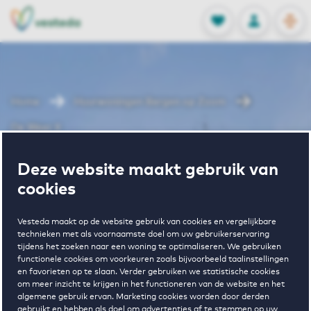
OPEN
0
Opgeslagen p
NL
EN
FAVORIETEN
INLOGGEN
Home
Huurwoningen Bergen op Zoom
De Weer II
Wonen in De
Deze website maakt gebruik van
cookies
Weer II
Vesteda maakt op de website gebruik van cookies en vergelijkbare
technieken met als voornaamste doel om uw gebruikerservaring
tijdens het zoeken naar een woning te optimaliseren. We gebruiken
functionele cookies om voorkeuren zoals bijvoorbeeld taalinstellingen
Regelmatig beschikbaar
en favorieten op te slaan. Verder gebruiken we statistische cookies
om meer inzicht te krijgen in het functioneren van de website en het
algemene gebruik ervan. Marketing cookies worden door derden
gebruikt en hebben als doel om advertenties af te stemmen op uw