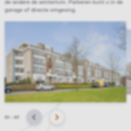
de andere de wintertuin. Parkeren kunt u in de
garage of directe omgeving.
Slide
01
–
07
VORIGE
VOLGENDE