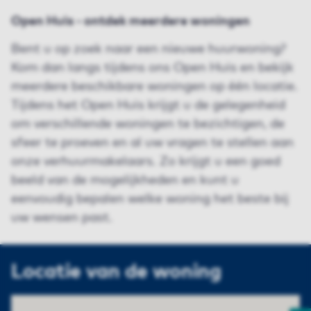
Open Huis - ontdek meerdere woningen
Bent u op zoek naar een nieuwe huurwoning?
Kom dan langs tijdens ons Open Huis en bekijk
meerdere beschikbare woningen op één locatie.
Tijdens het Open Huis krijgt u de gelegenheid
om verschillende woningen te bezichtigen, de
sfeer te proeven en al uw vragen te stellen aan
onze verhuurmakelaars. Zo krijgt u een goed
beeld van de mogelijkheden en kunt u
eenvoudig bepalen welke woning het beste bij
uw wensen past.
Locatie van de woning