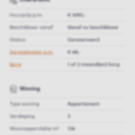
Overdracht
Huurprijs p.m.
€ 1690,-
Beschikbaar vanaf
Vanaf nu beschikbaar
Status
Gereserveerd
Servicekosten p.m.
€ 48,-
Borg
1 of 2 maand(en) borg
Woning
Type woning
Appartement
Verdieping
3
Woonoppervlakte m²
134