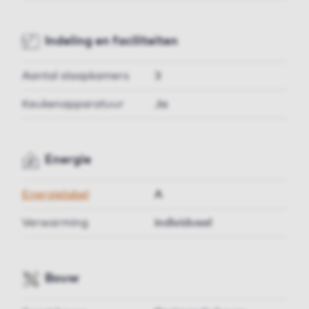
Indeling en faciliteiten
Aantal slaapkamers
3
Keukenapparatuur
Ja
Energie
Energielabel
A
Verwarming
individueel
Bouw