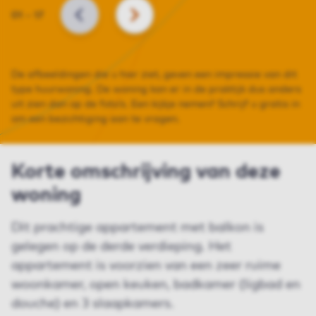
Slide
01
–
17
VORIGE
VOLGENDE
De afbeeldingen die u hier ziet, geven een impressie van dit
type huurwoning. De woning kan er in de praktijk dus anders
uit zien dan op de foto’s. Een kijkje nemen? Schrijf u gratis in
om een bezichtiging aan te vragen.
Korte omschrijving van deze
woning
Dit prachtige appartement met balkon is
gelegen op de derde verdieping. Het
appartement is voorzien van een zeer ruime
woonkamer, open keuken, badkamer (ligbad en
douche) en 3 slaapkamers.