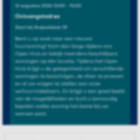
12 augustus 2026 13:00 - 15:00
Ontvangstadres
Start bij Ansjovislaan 59
Bent u op zoek naar een nieuwe
huurwoning? Kom dan langs tijdens ons
Open Huis en bekijk meerdere beschikbare
woningen op één locatie. Tijdens het Open
Huis krijgt u de gelegenheid om verschillende
woningen te bezichtigen, de sfeer te proeven
en al uw vragen te stellen aan onze
verhuurmakelaars. Zo krijgt u een goed beeld
van de mogelijkheden en kunt u eenvoudig
bepalen welke woning het beste bij uw
wensen past.