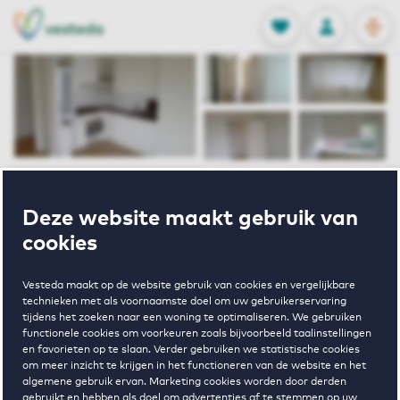
OPEN
0
Opgeslagen p
NL
EN
FAVORIETEN
INLOGGEN
Home
Huurwoningen Bergen op Zoom
Deze website maakt gebruik van
De Weer II
Ansjovislaan 61 Bergen Op Zoom
cookies
Gereserveerd
Open dag 12 augustus 2026 13:00 - 15:00
Vesteda maakt op de website gebruik van cookies en vergelijkbare
technieken met als voornaamste doel om uw gebruikerservaring
Ansjovislaan 61
tijdens het zoeken naar een woning te optimaliseren. We gebruiken
functionele cookies om voorkeuren zoals bijvoorbeeld taalinstellingen
en favorieten op te slaan. Verder gebruiken we statistische cookies
Bergen Op
om meer inzicht te krijgen in het functioneren van de website en het
algemene gebruik ervan. Marketing cookies worden door derden
gebruikt en hebben als doel om advertenties af te stemmen op uw