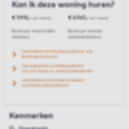
Kan ik deze woning huren?
€ 5915,-
€ 6760,-
per maand
per maand
Bruto per maand (één
Bruto per maand
inkomen)
(tweeverdieners)
INKOMENSVOORWAARDEN EN
WONINGDELEN
INKOMENSVOORWAARDEN
ZELFSTANDIG ONDERNEMERS
INKOMENSVOORWAARDEN
GEPENSIONEERDEN
Kenmerken