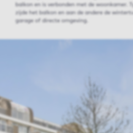
balkon en is verbonden met de woonkamer. T
zijde het balkon en aan de andere de wintertu
garage of directe omgeving.