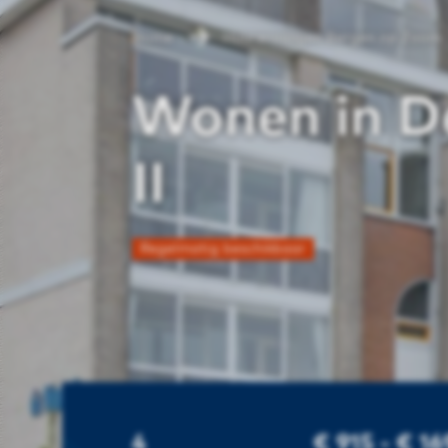
Home
Huurwoningen Bergen op Zoom
Wonen in D
II
Regelmatig beschikbaar
4
€ 915 - € 1