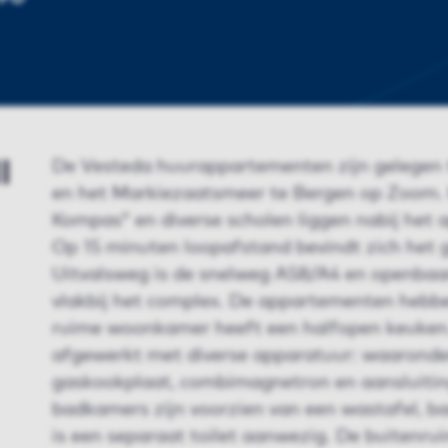
I
De Vesteda huurappartementen zijn gelegen 
en het Markiezaatsmeer te Bergen op Zoom.
Kompas” en diverse scholen liggen nabij he
Op 15 minuten loopafstand bevindt zich het g
Uitvalsweg is de snelweg A58/A4 en openbaar
vlakbij het complex. De appartementen hebbe
ruime woonkamer heeft een halfopen keuken.
afgewerkt met diverse apparatuur: waaronde
gaskookplaat, combimagnetron en aansluitin
badkamers zijn voorzien van een wastafel, ba
is een separaat toilet aanwezig. De buitenru