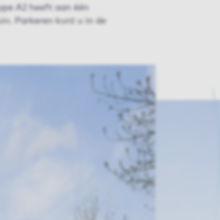
ype A2 heeft aan één
in. Parkeren kunt u in de