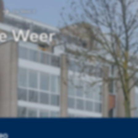
De Weer II
e Weer
690