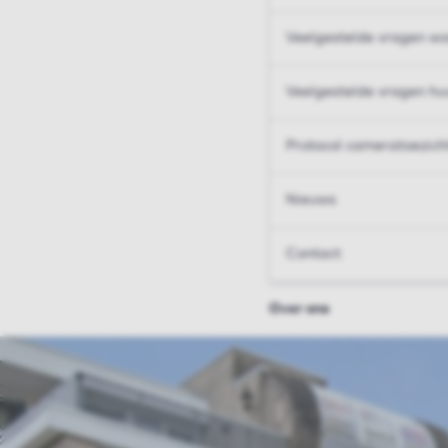
Veelgestelde vragen wo
Veelgestelde vragen hu
Protocol cameratoezich
Nieuws
Contact
Over ons