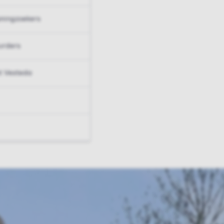
ningzoekers
urders
t Vesteda