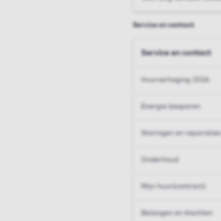
Service en contact
Service en contact
Huurverhoging 2026
Energie besparen
Storingen en reparaties
Onderhoud
Mijn huur(contract)
Belangen en klachten