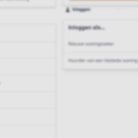
Inloggen
Inloggen als...
Nieuwe woningzoeker
Huurder van een Vesteda woning