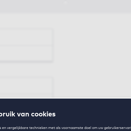
en
ruik van cookies
zing
 en vergelijkbare technieken met als voornaamste doel om uw gebruikerservari