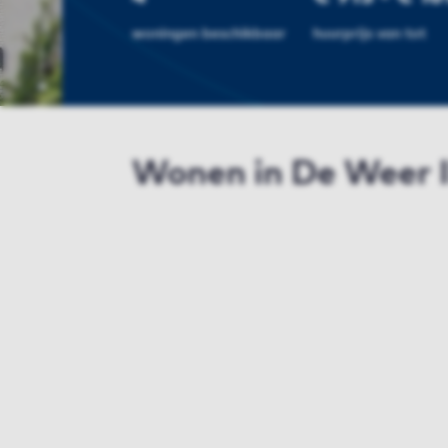
woningen beschikbaar
huurprijs van tot
Wonen in De Weer I