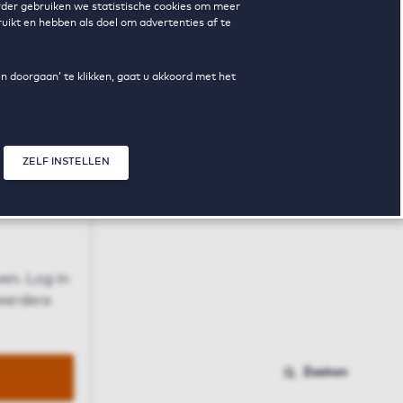
erder gebruiken we statistische cookies om meer
uikt en hebben als doel om advertenties af te
en doorgaan’ te klikken, gaat u akkoord met het
ZELF INSTELLEN
Sluit modal
n
en. Log in
 eerdere
Zoeken