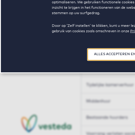
optimaliseren. We gebruiken functionele cookies 
Huren op maat
inzicht te krijgen in het functioneren van de we
stemmen op uw surfgedrag.
Huren op maat
Door op ‘Zelf instellen’ te klikken, kunt u meer
gebruik van cookies zoals omschreven in onze
Pr
Woningdelen
50+
ALLES ACCEPTEREN E
Sleutelberoepen
Tijdelijke kamerverhuur
Middenhuur
Bestaande huurders
Voorrang verlaten soci