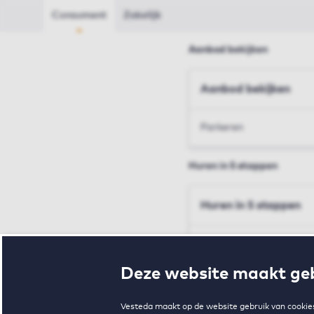
Consument
Zakelijk
Aanbod bekijken
Aanbod bekijken
Parkeren
Huren in 5 stappen
Huren in 5 stappen
Inschrijven en bezichtig
Deze website maakt geb
Voorwaarden en toewij
Vesteda maakt op de website gebruik van cookies