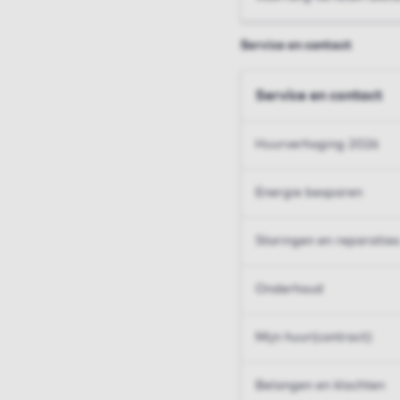
Service en contact
Service en contact
Huurverhoging 2026
Energie besparen
Storingen en reparaties
Onderhoud
Mijn huur(contract)
Belangen en klachten