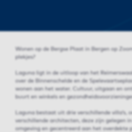
Wonen op de Bergse Plaat in Bergen op Zoo
plekjes?
Laguna ligt in de uitloop van het Reimerswaa
over de Binnenschelde en de Spelevaartseplas
wonen aan het water. Cultuur, uitgaan en ont
buurt en winkels en gezondheidsvoorzieninge
Laguna bestaat uit drie verschillende villa’s,
verschillende architecten, deze zijn gelegen i
omgeving en gecentreerd aan het overdekte pa