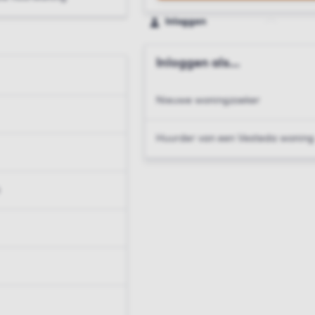
Inloggen
Inloggen als...
Nieuwe woningzoeker
Huurder van een Vesteda woning