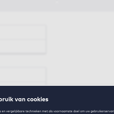
en
ruik van cookies
zing
 en vergelijkbare technieken met als voornaamste doel om uw gebruikerservari