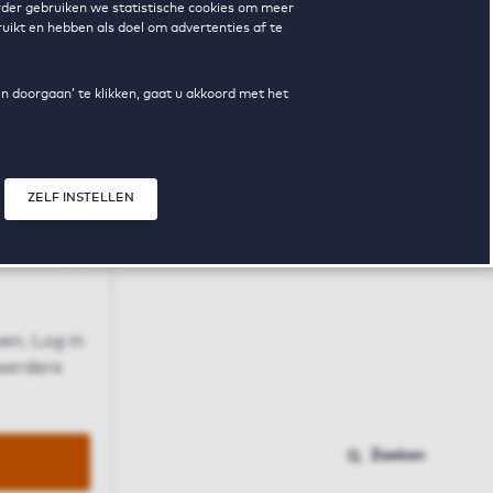
erder gebruiken we statistische cookies om meer
uikt en hebben als doel om advertenties af te
en doorgaan’ te klikken, gaat u akkoord met het
ZELF INSTELLEN
Sluit modal
n
en. Log in
 eerdere
Zoeken