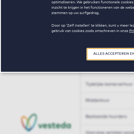
optimaliseren. We gebruiken functionele cookies 
Huren op maat
inzicht te krijgen in het functioneren van de we
stemmen op uw surfgedrag.
Huren op maat
Door op ‘Zelf instellen’ te klikken, kunt u meer
gebruik van cookies zoals omschreven in onze
Pr
Woningdelen
50+
ALLES ACCEPTEREN E
Sleutelberoepen
Tijdelijke kamerverhuur
Middenhuur
Bestaande huurders
Voorrang verlaten soci