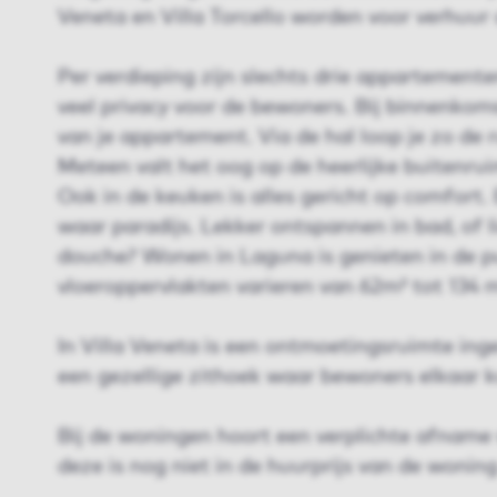
Veneta en Villa Torcello worden voor verhuu
Per verdieping zijn slechts drie appartemente
veel privacy voor de bewoners. Bij binnenkomst
van je appartement. Via de hal loop je zo de
Meteen valt het oog op de heerlijke buitenrui
Ook in de keuken is alles gericht op comfort
waar paradijs. Lekker ontspannen in bad, of 
douche? Wonen in Laguna is genieten in de p
vloeroppervlakten varieren van 62m² tot 134 m
In Villa Veneta is een ontmoetingsruimte ing
een gezellige zithoek waar bewoners elkaar k
Bij de woningen hoort een verplichte afname 
deze is nog niet in de huurprijs van de woni