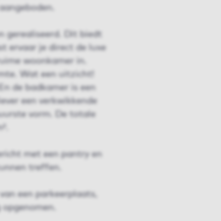
r aangeboden.
n gerealiseerd. Dit biedt
 ervaar je direct de luxe
 ruime woonkamer in.
mte. Wat een uitzicht!
. En de badkamer is een
liever een verkwikkende
uurste vorm. De totale
².
ericht met een pantry en
unnen treffen.
van een parkeerplaats,
ng opgenomen.