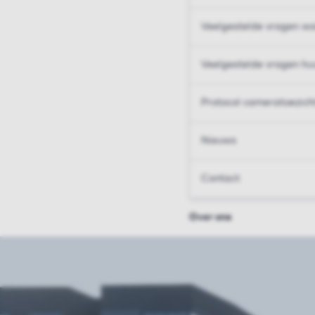
Veelgestelde vragen wo
Veelgestelde vragen hu
Protocol cameratoezich
Nieuws
Contact
Over ons