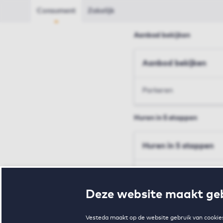
Consument
Zakelijk
Aanbod bekijken
Aanbod bekijken
Parkeren
Huren in 5 stappen
Huren in 5 stappen
Inschrijven en bezichtig
Deze website maakt geb
Voorwaarden en toewij
Vesteda maakt op de website gebruik van cookies