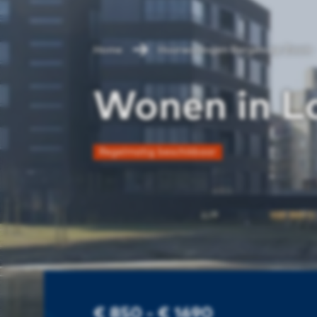
Home
Huurwoningen Bergen op Zoom
Wonen in L
Regelmatig beschikbaar
€ 850 - € 1690