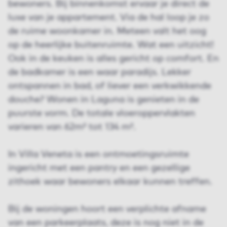
bewoners. Bij binnenkomst ervaar je direct de
luxe van je appartement. Via de hal loop je zo
de ruime woonkamer in. Meteen valt het oog
op de heerlijke buitenruimte. Wat een uitzicht!
Ook in de keuken is alles gericht op comfort. En
de badkamer is een waar paradijs. Lekker
ontspannen in bad, of liever een verkwikkende
douche? Wonen in Laguna is genieten in de
puurste vorm. De totale vloeroppervlakten
varieren van 62m² tot 134 m².
In Villa Veneta is een ontmoetingsruimte
ingericht met een pantry en een gezellige
zithoek waar bewoners elkaar kunnen treffen.
Bij de woningen hoort een verplichte afname
van een parkeerplaats, deze is nog niet in de