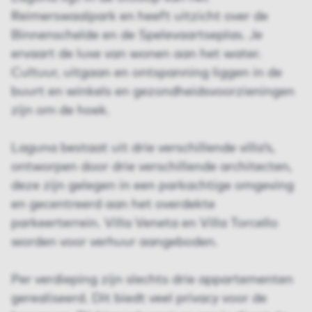
Reimerswaalpark en heeft uitzicht over de
Binnenschelde en de Spelevaartseplas. Je
ervaart de luxe van wonen aan het water.
Cultuur, uitgaan en ontspanning liggen in de
buurt en winkels en gezondheidsvoorzieningen
zijn om de hoek.
Laguna bestaat uit drie verschillende villa’s,
ontworpen door drie verschillende architecten,
deze zijn gelegen in een parkachtige omgeving
en gecentreerd aan het overdekte
parkeerterrein. Villa Veneta en Villa Torcello
worden voor verhuur aangeboden.
Per verdieping zijn slechts drie appartementen
gerealiseerd. Dit biedt veel privacy voor de