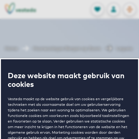
OPEN
0
Opgeslagen p
NL
EN
FAVORIETEN
INLOGGEN
Home
Huurwoningen Bergen op Zoom
Laguna
Wonen in
Deze website maakt gebruik van
cookies
Laguna
Vesteda maakt op de website gebruik van cookies en vergelijkbare
technieken met als voornaamste doel om uw gebruikerservaring
tijdens het zoeken naar een woning te optimaliseren. We gebruiken
Regelmatig beschikbaar
functionele cookies om voorkeuren zoals bijvoorbeeld taalinstellingen
en favorieten op te slaan. Verder gebruiken we statistische cookies
om meer inzicht te krijgen in het functioneren van de website en het
algemene gebruik ervan. Marketing cookies worden door derden
gebruikt en hebben als doel om advertenties af te stemmen op uw