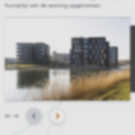
huurprijs van de woning opgenomen.
Slide
01
–
12
VORIGE
VOLGENDE