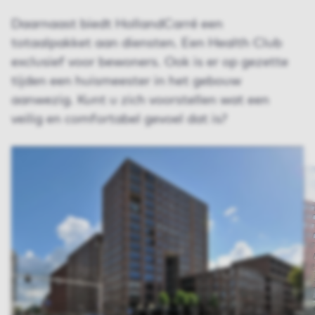
Daarnaast biedt HollandCarré een
totaalpakket aan diensten. Een Health Club
exclusief voor bewoners. Ook is er op gezette
tijden een huismeester in het gebouw
aanwezig. Kunt u zich voorstellen wat een
veilig en comfortabel gevoel dat is?