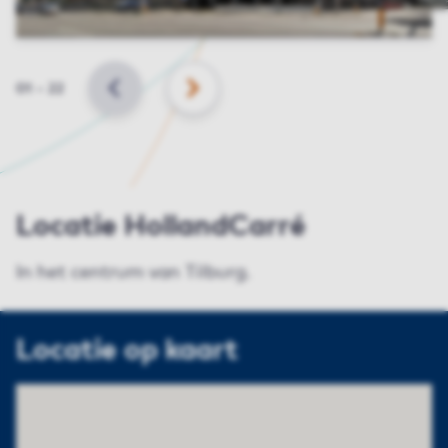
Slide
01
–
22
VORIGE
VOLGENDE
Locatie HollandCarré
In het centrum van Tilburg.
Locatie op kaart