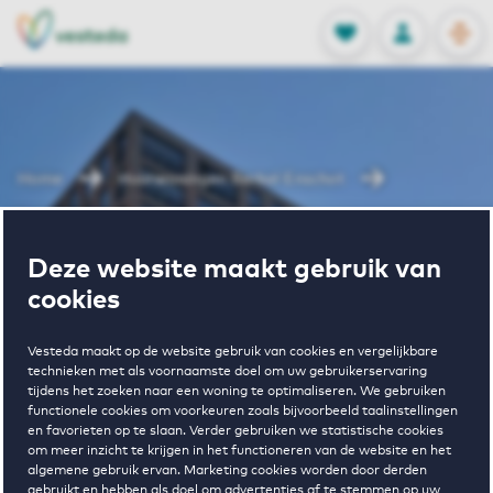
OPEN
0
Opgeslagen p
NL
EN
FAVORIETEN
INLOGGEN
Home
Huurwoningen Berkel Enschot
HollandCarré
Deze website maakt gebruik van
Wonen in
cookies
HollandCarré
Vesteda maakt op de website gebruik van cookies en vergelijkbare
technieken met als voornaamste doel om uw gebruikerservaring
tijdens het zoeken naar een woning te optimaliseren. We gebruiken
functionele cookies om voorkeuren zoals bijvoorbeeld taalinstellingen
en favorieten op te slaan. Verder gebruiken we statistische cookies
om meer inzicht te krijgen in het functioneren van de website en het
algemene gebruik ervan. Marketing cookies worden door derden
gebruikt en hebben als doel om advertenties af te stemmen op uw