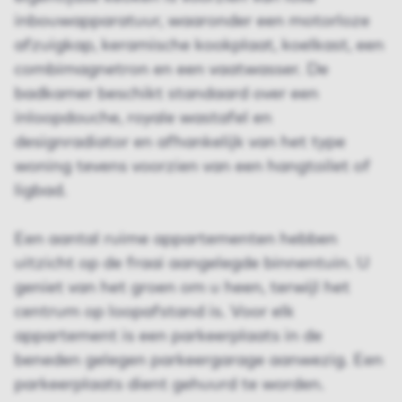
inbouwapparatuur, waaronder een motorloze
afzuigkap, keramische kookplaat, koelkast, een
combimagnetron en een vaatwasser. De
badkamer beschikt standaard over een
inloopdouche, royale wastafel en
designradiator en afhankelijk van het type
woning tevens voorzien van een hangtoilet of
ligbad.
Een aantal ruime appartementen hebben
uitzicht op de fraai aangelegde binnentuin. U
geniet van het groen om u heen, terwijl het
centrum op loopafstand is. Voor elk
appartement is een parkeerplaats in de
beneden gelegen parkeergarage aanwezig. Een
parkeerplaats dient gehuurd te worden.