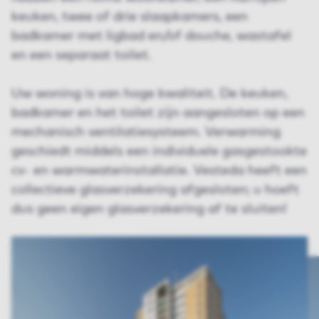
keuken, twee of drie slaapkamers, een
badkamer met ligbad en/of douche, wastafel
en een separaat toilet.
Uw woning is van hoge kwaliteit. De keuken,
badkamer en het toilet zijn aangesloten op een
mechanisch ventilatiesysteem. Verwarming
geschiedt middels een individuele gasgestookte
cv- en warmwaterinstallatie. Vesteda heeft een
collectieve glasverzekering afgesloten; u hoeft
dus geen eigen glasverzekering af te sluiten!