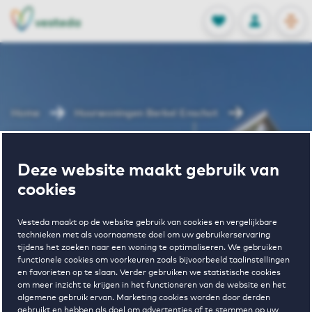
OPEN
0
Opgeslagen p
NL
EN
FAVORIETEN
INLOGGEN
Home
Huurwoningen Berkel Enschot
Schoolstraat
Deze website maakt gebruik van
Wonen in
cookies
Schoolstraat
Vesteda maakt op de website gebruik van cookies en vergelijkbare
technieken met als voornaamste doel om uw gebruikerservaring
tijdens het zoeken naar een woning te optimaliseren. We gebruiken
functionele cookies om voorkeuren zoals bijvoorbeeld taalinstellingen
en favorieten op te slaan. Verder gebruiken we statistische cookies
om meer inzicht te krijgen in het functioneren van de website en het
algemene gebruik ervan. Marketing cookies worden door derden
gebruikt en hebben als doel om advertenties af te stemmen op uw