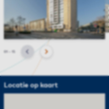
Slide
01
–
15
VORIGE
VOLGENDE
Locatie op kaart