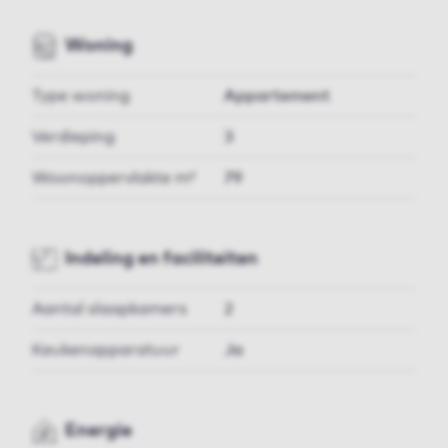
Woning
Type woning
Appartement
Verdieping
3
Woonoppervlakte m²
79
Indeling en faciliteiten
Aantal slaapkamers
2
Keukenapparatuur
Ja
Energie