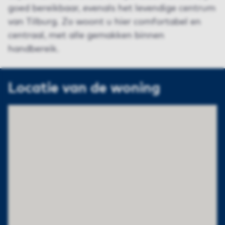
goed bereikbaar, evenals het levendige centrum
van Tilburg. Zo woont u hier comfortabel en
centraal, met alle gemakken binnen
handbereik.
Locatie van de woning