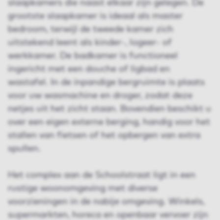
slaapkamers die naast elkaar zijn gelegen. De
grootste slaapkamer is ideaal als master
bedroom, terwijl de tweede kamer zich
uitstekend leent als kinder-, logeer- of
werkkamer. De badkamer is functioneel
ingericht met een douche of ligbad en
wastafel. In de inpandige bergruimte is plaats
voor uw wasmachine en droger, zodat deze
netjes uit het zicht staan. Bovendien beschikt u
over een eigen externe berging, handig voor het
stallen van fietsen of het opbergen van extra
spullen.
Het complex aan de Schoolstraat ligt in een
rustige woonomgeving met diverse
voorzieningen in de nabije omgeving. Winkels,
supermarkten, horeca en openbaar vervoer zijn