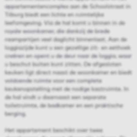
appartementencomplex aan de Schoolstraat in
Tilburg biedt een lichte en ruimtelijke
leefomgeving. Via de hal komt u binnen in de
royale woonkamer, die dankzij de brede
raampartijen veel daglicht binnenlaat. Aan de
loggiazijde kunt u een gezellige zit- en eethoek
creëren en opent u de deur naar de loggia, waar
u beschut buiten kunt zitten. De afgesloten
keuken ligt direct naast de woonkamer en biedt
voldoende ruimte voor een complete
keukenopstelling met de nodige kastruimte. In
de hal vindt u daarnaast een separate
toiletruimte, de badkamer en een praktische
berging.
Het appartement beschikt over twee