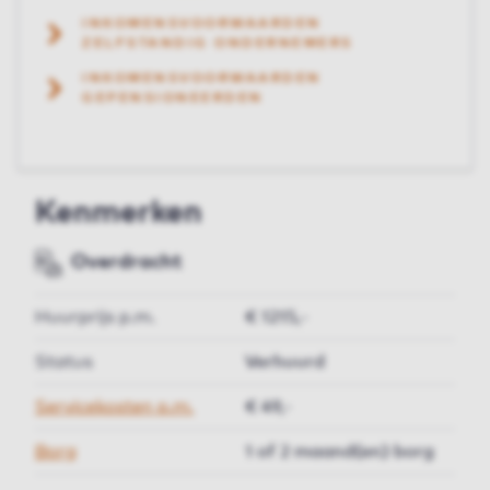
INKOMENSVOORWAARDEN
ZELFSTANDIG ONDERNEMERS
INKOMENSVOORWAARDEN
GEPENSIONEERDEN
Kenmerken
Overdracht
Huurprijs p.m.
€ 1215,-
Status
Verhuurd
Servicekosten p.m.
€ 49,-
Borg
1 of 2 maand(en) borg