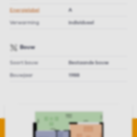
Energielabel
A
Verwarming
individueel
Bouw
Soort bouw
Bestaande bouw
Bouwjaar
1988