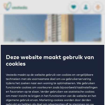
OPEN
0
Opgeslagen p
NL
EN
FAVORIETEN
INLOGGEN
Home
Huurwoningen Berkel Enschot
Deze website maakt gebruik van
Schoolstraat
Schoolstraat 315 Tilburg
cookies
Verhuurd
Vesteda maakt op de website gebruik van cookies en vergelijkbare
Schoolstraat
technieken met als voornaamste doel om uw gebruikerservaring
tijdens het zoeken naar een woning te optimaliseren. We gebruiken
functionele cookies om voorkeuren zoals bijvoorbeeld taalinstellingen
en favorieten op te slaan. Verder gebruiken we statistische cookies
315 Tilburg
om meer inzicht te krijgen in het functioneren van de website en het
algemene gebruik ervan. Marketing cookies worden door derden
gebruikt en hebben als doel om advertenties af te stemmen op uw