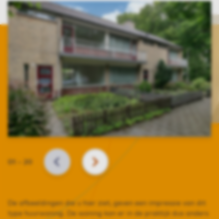
Slide
01
–
20
VORIGE
VOLGENDE
De afbeeldingen die u hier ziet, geven een impressie van dit
type huurwoning. De woning kan er in de praktijk dus anders