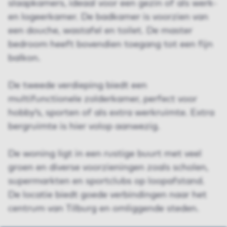
slaapkamers, ideaal voor een gezin of als werk-
en logeerkamer. De badkamer is voorzien van
een douche, wastafel en toilet. De master
bedroom heeft bovendien toegang tot een fijn
balkon.
De tweede verdieping biedt een
multifunctionele zolderkamer, perfect voor
hobby’s, sporten of als extra werkruimte. Extra
bergruimte is hier volop aanwezig.
De woning ligt in een rustige buurt met veel
groen en diverse voorzieningen zoals scholen,
supermarkten en sportclubs op loopafstand.
De locatie biedt goede verbindingen naar het
centrum van Tilburg en omliggende steden.