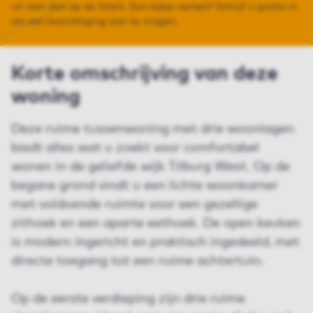
uit zien dan op de foto’s. Een kijkje nemen? Schrijf u gratis in
om een bezichtiging aan te vragen.
Korte omschrijving van deze
woning
Deze ruime tussenwoning met drie woonlagen
biedt alles wat u zoekt voor comfortabel
wonen in de geliefde wijk Tilburg West. Op de
begane grond vindt u een lichte woonkamer
met voldoende ruimte voor een gezellige
zithoek en een aparte eethoek. De open keuken
is modern ingericht en praktisch ingedeeld, met
directe toegang tot een ruime achtertuin.
Op de eerste verdieping zijn drie ruime