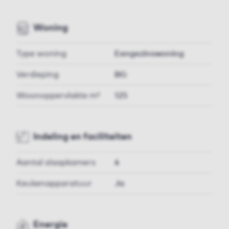
Woning
Type woning
Eengezinswoning
Verdieping
BG
Woonoppervlakte m²
125
Indeling en faciliteiten
Aantal slaapkamers
4
Keukenapparatuur
Ja
Energie