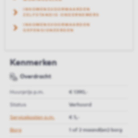
INKOMENSVOORWAARDEN
ZELFSTANDIG ONDERNEMERS
INKOMENSVOORWAARDEN
GEPENSIONEERDEN
Kenmerken
Overdracht
Huurprijs p.m.
€ 1390,-
Status
Verhuurd
Servicekosten p.m.
€ 5,-
Borg
1 of 2 maand(en) borg