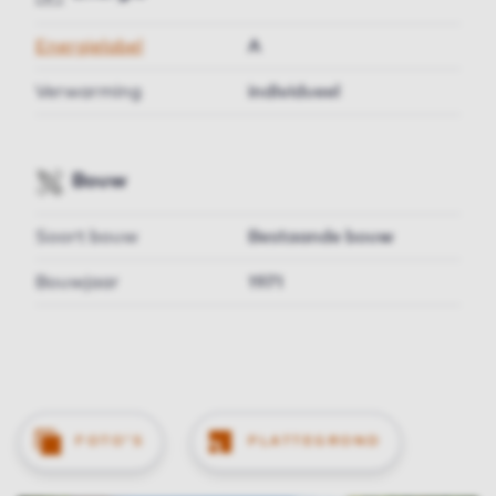
Energielabel
A
Verwarming
individueel
Bouw
Soort bouw
Bestaande bouw
Bouwjaar
1971
FOTO'S
PLATTEGROND