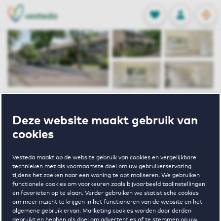
OPEN
0
Opgeslagen p
NL
EN
FAVORIETEN
INLOGGEN
Home
Huurwoningen Berkel Enschot
Deze website maakt gebruik van
Van Anrooylaan
Smijersstraat 24 Tilburg
cookies
Verhuurd
Vesteda maakt op de website gebruik van cookies en vergelijkbare
technieken met als voornaamste doel om uw gebruikerservaring
Smijersstraat
tijdens het zoeken naar een woning te optimaliseren. We gebruiken
functionele cookies om voorkeuren zoals bijvoorbeeld taalinstellingen
en favorieten op te slaan. Verder gebruiken we statistische cookies
24 Tilburg
om meer inzicht te krijgen in het functioneren van de website en het
algemene gebruik ervan. Marketing cookies worden door derden
gebruikt en hebben als doel om advertenties af te stemmen op uw